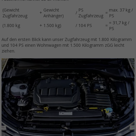
(Gewicht
Gewicht
PS
max. 37 kg /
+
/
=
Zugfahrzeug
Anhänger)
Zugfahrzeug
PS
= 31,7 kg /
(1.800 kg
+
1.500 kg)
/
104 PS
=
PS
Auf den ersten Blick kann unser Zugfahrzeug mit 1.800 Kilogramm
und 104 PS einen Wohnwagen mit 1.500 Kilogramm zGG leicht
ziehen.