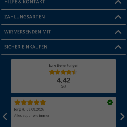
HILFE & KONTAKT
Vorteilskarte
Blog
ZAHLUNGSARTEN
FAQ & Kontakt
Produkttester
Versandinformationen
WIR VERSENDEN MIT
Jobs & Karriere
Click & Collect
SICHER EINKAUFEN
Geschenkgutschein
Rücksendung
Berger Bewusst
Eure Bewertungen
Bestellstatus
Über uns
4,42
Hauptkatalog
Gut
Händler werden
Jörg H.
08.08.2026
Kla
Alles super wie immer
Ein
und
Lei