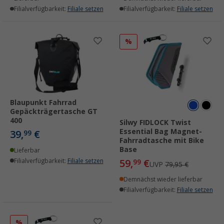
Filialverfügbarkeit:
Filiale setzen
Filialverfügbarkeit:
Filiale setzen
%
Blaupunkt Fahrrad
Gepäckträgertasche GT
400
Silwy FIDLOCK Twist
Essential Bag Magnet-
39,
€
99
Fahrradtasche mit Bike
Base
Lieferbar
Filialverfügbarkeit:
Filiale setzen
59,
€
99
UVP
79,95 €
Demnächst wieder lieferbar
Filialverfügbarkeit:
Filiale setzen
%