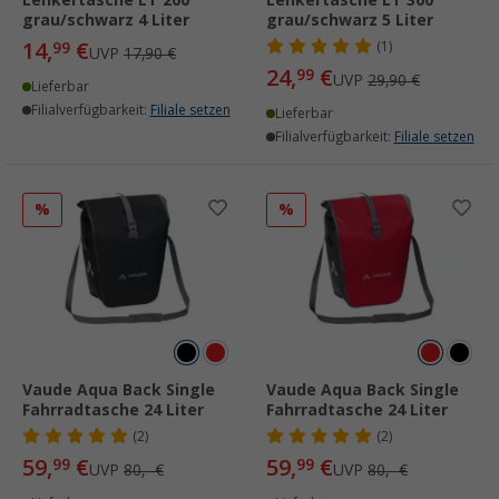
Lenkertasche LT 200
Lenkertasche LT 300
grau/schwarz 4 Liter
grau/schwarz 5 Liter
14,
€
99
(1)
UVP
17,90 €
24,
€
99
UVP
29,90 €
Lieferbar
Filialverfügbarkeit:
Filiale setzen
Lieferbar
Filialverfügbarkeit:
Filiale setzen
%
%
Vaude Aqua Back Single
Vaude Aqua Back Single
Fahrradtasche 24 Liter
Fahrradtasche 24 Liter
(2)
(2)
59,
€
59,
€
99
99
UVP
80,- €
UVP
80,- €