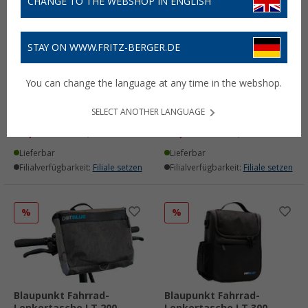
CHANGE TO THE WEBSHOP IN ENGLISH
%
%
STAY ON WWW.FRITZ-BERGER.DE
You can change the language at any time in the webshop.
Blaupunkt Fahrrad
Blaupunkt Fahrrad
Transporttasche Rollbag
Transporttasche TT20
RT20 16”-20”
(bis 20 Zoll)
SELECT ANOTHER LANGUAGE
79,
€
49,
€
99
99
UVP
99,- €
UVP
59,- €
Lieferbar
Lieferbar
Filialverfügbarkeit:
Filiale setzen
Filialverfügbarkeit:
Filiale setzen
%
%
Blaupunkt Fahrrad-
Blaupunkt Fahrrad-