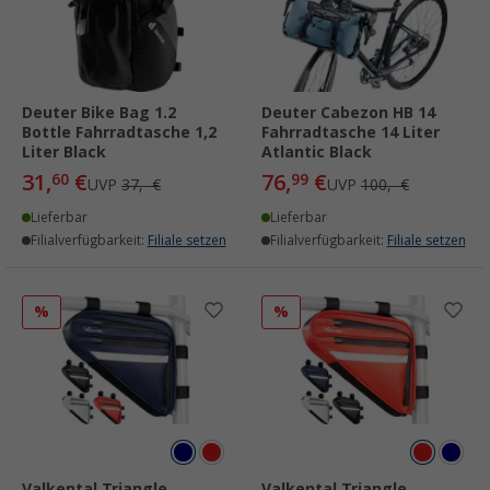
Deuter Bike Bag 1.2
Deuter Cabezon HB 14
Bottle Fahrradtasche 1,2
Fahrradtasche 14 Liter
Liter Black
Atlantic Black
31,
€
76,
€
60
99
UVP
37,- €
UVP
100,- €
Lieferbar
Lieferbar
Filialverfügbarkeit:
Filiale setzen
Filialverfügbarkeit:
Filiale setzen
%
%
Valkental Triangle
Valkental Triangle