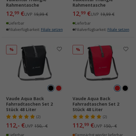
Rahmentasche
Rahmentasche
12,
€
12,
€
99
99
UVP
19,99 €
UVP
19,99 €
Lieferbar
Lieferbar
Filialverfügbarkeit:
Filiale setzen
Filialverfügbarkeit:
Filiale setzen
%
%
Vaude Aqua Back
Vaude Aqua Back
Fahrradtaschen Set 2
Fahrradtaschen Set 2
Stück 48 Liter
Stück 48 Liter
(2)
(2)
112,- €
112,
€
99
UVP
150,- €
UVP
150,- €
Lieferbar
Demnächst wieder lieferbar