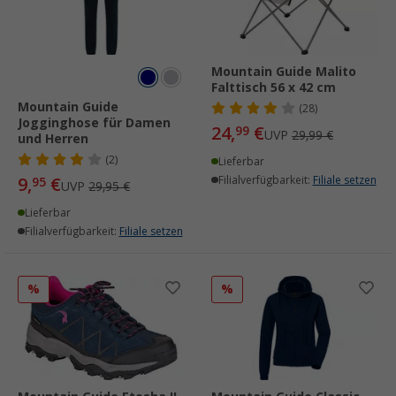
Mountain Guide Malito
Falttisch 56 x 42 cm
Mountain Guide
(28)
Jogginghose für Damen
24,
€
99
UVP
29,99 €
und Herren
(2)
Lieferbar
9,
€
Filialverfügbarkeit:
Filiale setzen
95
UVP
29,95 €
Lieferbar
Filialverfügbarkeit:
Filiale setzen
%
%