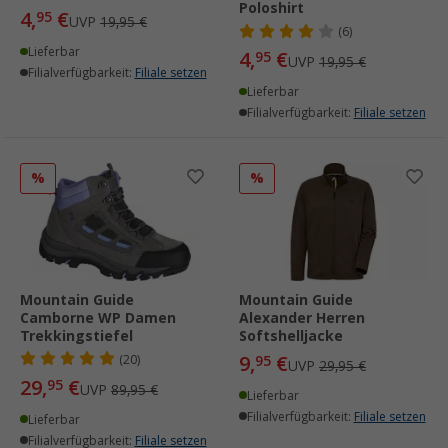
Poloshirt
4,
€
95
UVP
19,95 €
(6)
Lieferbar
4,
€
95
UVP
19,95 €
Filialverfügbarkeit:
Filiale setzen
Lieferbar
Filialverfügbarkeit:
Filiale setzen
%
%
Mountain Guide
Mountain Guide
Camborne WP Damen
Alexander Herren
Trekkingstiefel
Softshelljacke
9,
€
(20)
95
UVP
29,95 €
29,
€
95
UVP
89,95 €
Lieferbar
Filialverfügbarkeit:
Filiale setzen
Lieferbar
Filialverfügbarkeit:
Filiale setzen