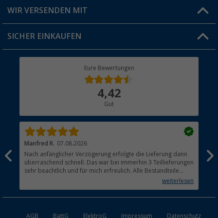
Produkttester
Versandinformationen
WIR VERSENDEN MIT
Jobs & Karriere
Click & Collect
SICHER EINKAUFEN
Geschenkgutschein
Rücksendung
Berger Bewusst
Eure Bewertungen
Bestellstatus
Über uns
4,42
Hauptkatalog
Gut
Händler werden
Manfred R.
07.08.2026
Han
Nach anfänglicher Verzögerung erfolgte die Lieferung dann
Sen
überraschend schnell. Das war bei immerhin 3 Teillieferungen
Lie
sehr beachtlich und für mich erfreulich. Alle Bestandteile
waren gut verpackt und in Ordnung. Das Gerät (Gasgrill)
weiterlesen
funktioniert bestens
AGB
BattG
ElektroG
Impressum
Datenschutz