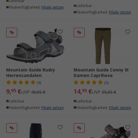
Lieferbar
Lieferbar
Filialverfügbarkeit:
Filiale setzen
Filialverfügbarkeit:
Filiale setzen
%
%
Mountain Guide Rudry
Mountain Guide Conny III
Herrensandalen
Damen Caprihose
(9)
(3)
9,
€
14,
€
95
95
UVP
49,95 €
UVP
39,95 €
Lieferbar
Lieferbar
Filialverfügbarkeit:
Filiale setzen
Filialverfügbarkeit:
Filiale setzen
%
%