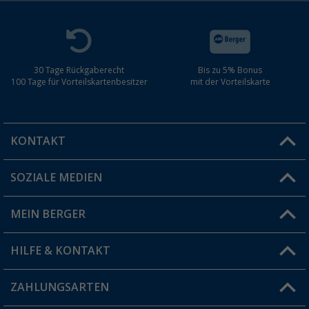
30 Tage Rückgaberecht
Bis zu 5% Bonus
100 Tage für Vorteilskartenbesitzer
mit der Vorteilskarte
KONTAKT
SOZIALE MEDIEN
Du hast eine Frage?
MEIN BERGER
Filiale finden
HILFE & KONTAKT
Vorteilskarte
Blog
ZAHLUNGSARTEN
FAQ & Kontakt