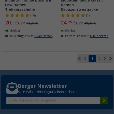
Mountain Guide Etosha II
Mountain Guide Classic
Low Damen
Damen
Trekkingschuhe
Kapuzensweatjacke
(16)
(1)
20,- €
24,
€
95
UVP
74,95 €
UVP
39,95 €
Lieferbar
Lieferbar
Filialverfügbarkeit:
Filiale setzen
Filialverfügbarkeit:
Filiale setzen
1
2
Berger Newsletter
5,- € Willkommensgutschein sichern