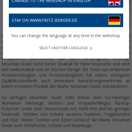
CHANGE TO THE WEBSHOP IN ENGLISH
STAY ON WWW.FRITZ-BERGER.DE
You can change the language at any time in the webshop.
Eigene Wege gehen, Neues erfahren und an die Grenzen des
eigenen Ichs stoßen. Mountain Guide begleitet den Konsumenten
auf dem Weg zur grenzenlosen Freiheit. Egal ob er sich mit seiner
SELECT ANOTHER LANGUAGE
Ausrüstung in ein Abenteuer stürzt oder mit der Familie ein
entspanntes Wochenende auf dem Campingplatz verbringt.
Mountain Guide bietet beste Qualität für hohe Ansprüche und setzt
auf Funktionalität und ein frisches Design. Ein Team aus erfahrenen
Produktmanagern und Produktdesignern hat neben strengsten
Qualitätsstandards auch innovative Ausstattungsmerkmale an
jedem einzelnen Produkt der Marke Mountain Guide standardisiert.
So verfügen Mountain Guide Zelte immer über hochwertiges
Aluminium Gestänge, leichtes und strapazierfähiges Ripstop-
Polyester sowie einer Wassersäule von 6000 mm und ein geringes
Packmaß. Textilien und Schuhe vereinen Funktion, Tragekomfort
und Stye. Neben Textilien und Zelten umfasst die Marke Mountain
Guide auch Schlafsäcke, Schuhe und Washbags.