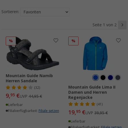
Sortieren:
Seite 1 von 2
%
%
Mountain Guide Namib
Herren Sandale
Mountain Guide Lima II
(32)
Damen und Herren
9,
€
95
UVP
44,95 €
Regenjacke
(41)
Lieferbar
Filialverfügbarkeit:
Filiale setzen
19,
€
95
UVP
39,95 €
Lieferbar
Filialverfügbarkeit:
Filiale setzen