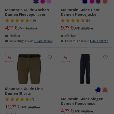
Mountain Guide Aachen
Mountain Guide Heat
Damen Fleecepullover
Damen Fleecejacke
(19)
(3)
4,
€
9,
€
95
95
UVP
19,95 €
UVP
29,95 €
Lieferbar
Lieferbar
Filialverfügbarkeit:
Filiale setzen
Filialverfügbarkeit:
Filiale setzen
%
%
Mountain Guide Lina
Damen Shorts
Mountain Guide Siegen
(7)
Damen Fleecehose
12,
€
95
UVP
29,95 €
4,
€
95
UVP
19,95 €