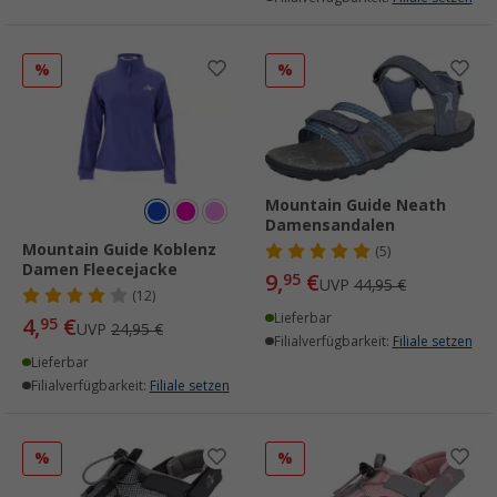
%
%
Mountain Guide Neath
Damensandalen
Mountain Guide Koblenz
(5)
Damen Fleecejacke
9,
€
95
UVP
44,95 €
(12)
Lieferbar
4,
€
95
UVP
24,95 €
Filialverfügbarkeit:
Filiale setzen
Lieferbar
Filialverfügbarkeit:
Filiale setzen
%
%