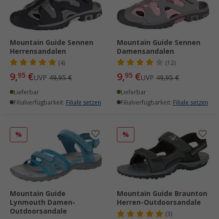
Mountain Guide Sennen
Mountain Guide Sennen
Herrensandalen
Damensandalen
(4)
(12)
9,
€
9,
€
95
95
UVP
49,95 €
UVP
49,95 €
Lieferbar
Lieferbar
Filialverfügbarkeit:
Filiale setzen
Filialverfügbarkeit:
Filiale setzen
%
%
Mountain Guide
Mountain Guide Braunton
Lynmouth Damen-
Herren-Outdoorsandale
Outdoorsandale
(3)