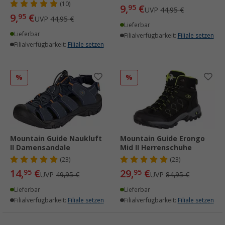
(10)
9,
€
95
UVP
44,95 €
9,
€
95
UVP
44,95 €
Lieferbar
Lieferbar
Filialverfügbarkeit:
Filiale setzen
Filialverfügbarkeit:
Filiale setzen
%
%
Mountain Guide Naukluft
Mountain Guide Erongo
II Damensandale
Mid II Herrenschuhe
(23)
(23)
14,
€
29,
€
95
95
UVP
49,95 €
UVP
84,95 €
Lieferbar
Lieferbar
Filialverfügbarkeit:
Filiale setzen
Filialverfügbarkeit:
Filiale setzen