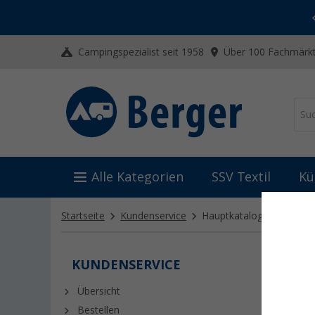
-20% auf Kleidung und Schuhe
Mit dem Aktionscode
20SSV
Campingspezialist seit 1958
Über 100 Fachmärkt
Alle Kategorien
SSV Textil
Kü
Startseite
Kundenservice
Hauptkatalog
KUNDENSERVICE
HAUP
Entdecke
Übersicht
mehr als 
Bestellen