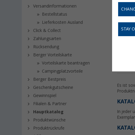
besten Pr
Versandinformationen
was das 
CHANG
Neuheite
Bestellstatus
Lieferkosten Ausland
Von Berg
STAY 
Click & Collect
Zahlungsarten
IM KA
Rücksendung
Berger Vorteilskarte
Vorteilskarte beantragen
Campingplatzvorteile
Berger Bestpreis
Es ist so
Geschenkgutscheine
Produktn
Gewinnspiel
KATAL
Filialen & Partner
In jeder 
Hauptkatalog
Exemplar
Produktwünsche
KATAL
Produktrückrufe