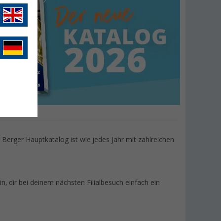
Berger Hauptkatalog ist wie jedes Jahr mit zahlreichen
 ein, dir bei deinem nächsten Filialbesuch einfach ein