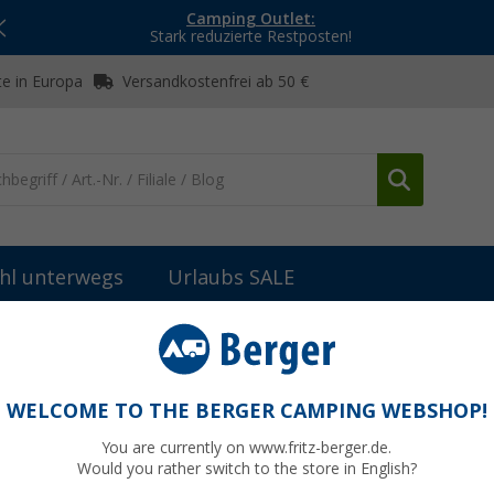
Camping Outlet:
Stark reduzierte Restposten!
e in Europa
Versandkostenfrei ab 50 €
hl unterwegs
Urlaubs SALE
WELCOME TO THE BERGER CAMPING WEBSHOP!
TKATALOG 2026
You are currently on www.fritz-berger.de.
 zahlreiche Trends und Innovationen auf
Would you rather switch to the store in English?
570 Seiten. Mit über 15.000 Artikeln zum