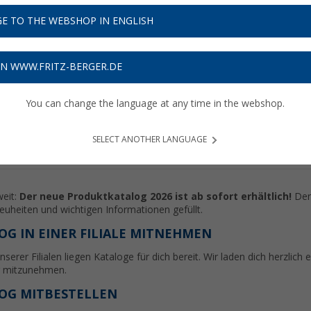
eis-/Leistungsverhältnis bieten wir dir alles
Camperherz begehrt - auch die aktuellen
E TO THE WEBSHOP IN ENGLISH
n unserer starken Eigenmarke Berger.
er gibt es für Camper nur das Beste!
ON WWW.FRITZ-BERGER.DE
TALOG 2026 BLÄTTERN
You can change the language at any time in the webshop.
SELECT ANOTHER LANGUAGE
weit:
Der neue Produktkatalog 2026 ist ab sofort erhältlich!
Der 
euheiten und wichtigen Informationen gefüllt.
OG IN EINER FILIALE MITNEHMEN
unserer Filialen liegen Kataloge für dich bereit. Wir laden dich herzlich
 mitzunehmen.
OG MITBESTELLEN