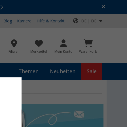
Urlaubs-SALE:
Top-Deals für dein Abenteuer!
Blog
Karriere
Hilfe & Kontakt
DE | DE
Filialen
Merkzettel
Mein Konto
Warenkorb
Themen
Neuheiten
Sale