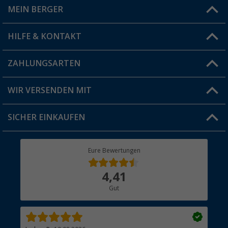
MEIN BERGER
Filiale finden
HILFE & KONTAKT
Vorteilskarte
Blog
ZAHLUNGSARTEN
FAQ & Kontakt
Produkttester
Versandinformationen
WIR VERSENDEN MIT
Jobs & Karriere
Click & Collect
SICHER EINKAUFEN
Geschenkgutschein
Rücksendung
Berger Bewusst
Eure Bewertungen
Bestellstatus
Über uns
4,41
Hauptkatalog
Gut
Händler werden