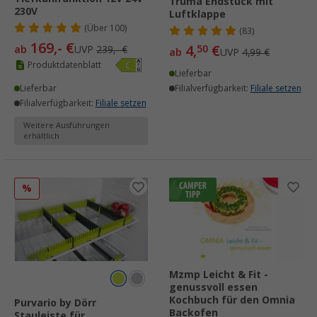
Truma Endstück mit
230V
Luftklappe
(
Über
100)
(83)
169,- €
4,
€
50
ab
UVP
239,- €
ab
UVP
4,99 €
Produktdatenblatt
Lieferbar
Lieferbar
Filialverfügbarkeit:
Filiale setzen
Filialverfügbarkeit:
Filiale setzen
Weitere Ausführungen
erhältlich
%
Mzmp Leicht & Fit -
genussvoll essen
Kochbuch für den Omnia
Purvario by Dörr
Backofen
Stauleiste für