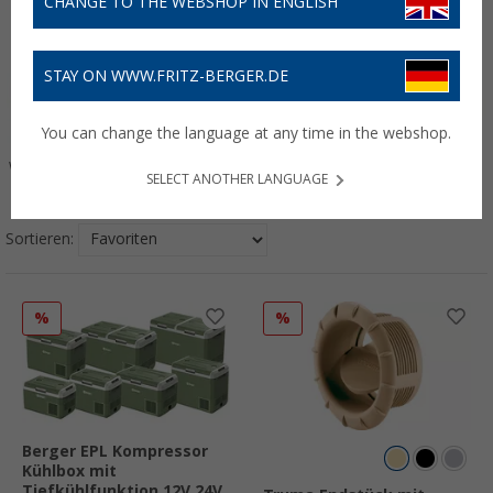
CHANGE TO THE WEBSHOP IN ENGLISH
STAY ON WWW.FRITZ-BERGER.DE
You can change the language at any time in the webshop.
Wasser & Sanitär
Badausstattung
Outdoor &
Heizen & Kühlen
SELECT ANOTHER LANGUAGE
Freizeit
Sortieren:
%
%
Berger EPL Kompressor
Kühlbox mit
Tiefkühlfunktion 12V 24V