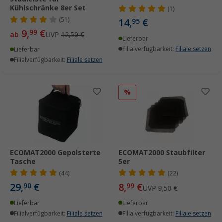
Kühlschränke 8er Set
(1)
(51)
14,
€
95
9,
€
99
ab
UVP
12,50 €
Lieferbar
Filialverfügbarkeit:
Filiale setzen
Lieferbar
Filialverfügbarkeit:
Filiale setzen
%
ECOMAT2000 Gepolsterte
ECOMAT2000 Staubfilter
Tasche
5er
(44)
(22)
29,
€
8,
€
90
99
UVP
9,50 €
Lieferbar
Lieferbar
Filialverfügbarkeit:
Filiale setzen
Filialverfügbarkeit:
Filiale setzen