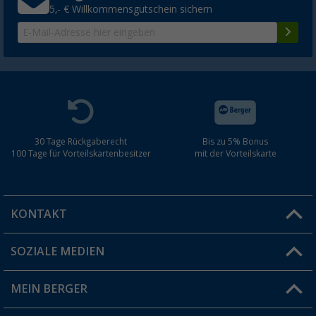
5,- € Willkommensgutschein sichern
30 Tage Rückgaberecht
Bis zu 5% Bonus
100 Tage für Vorteilskartenbesitzer
mit der Vorteilskarte
KONTAKT
SOZIALE MEDIEN
Du hast eine Frage?
MEIN BERGER
Filiale finden