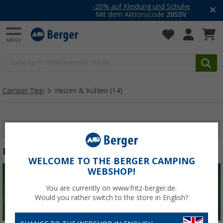
-20% auf Kleidung und Schuhe
Mit dem Aktionscode
20SSV
Camper Tipp
Heizen & Kühlen
(14)
FILTER ANZEIGEN
HEIZEN & KÜHLEN
WELCOME TO THE BERGER CAMPING
WEBSHOP!
You are currently on www.fritz-berger.de.
Would you rather switch to the store in English?