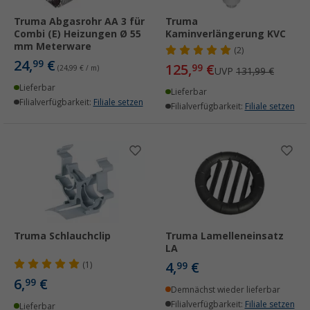
Truma Abgasrohr AA 3 für
Truma
Combi (E) Heizungen Ø 55
Kaminverlängerung KVC
mm Meterware
(2)
24,
€
99
125,
€
99
(24,99 € / m)
UVP
131,99 €
Lieferbar
Lieferbar
Filialverfügbarkeit:
Filiale setzen
Filialverfügbarkeit:
Filiale setzen
Truma Schlauchclip
Truma Lamelleneinsatz
LA
4,
€
(1)
99
6,
€
99
Demnächst wieder lieferbar
Filialverfügbarkeit:
Filiale setzen
Lieferbar