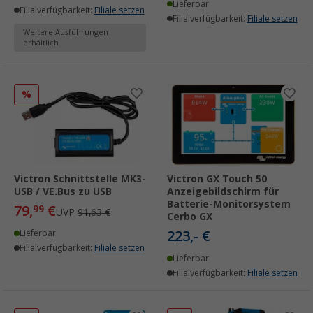
Lieferbar
Filialverfügbarkeit:
Filiale setzen
Filialverfügbarkeit:
Filiale setzen
Weitere Ausführungen
erhältlich
%
Victron Schnittstelle MK3-
Victron GX Touch 50
USB / VE.Bus zu USB
Anzeigebildschirm für
Batterie-Monitorsystem
79,
€
99
UVP
91,63 €
Cerbo GX
223,- €
Lieferbar
Filialverfügbarkeit:
Filiale setzen
Lieferbar
Filialverfügbarkeit:
Filiale setzen