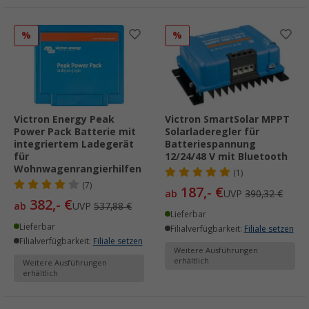
%
%
Victron Energy Peak
Victron SmartSolar MPPT
Power Pack Batterie mit
Solarladeregler für
integriertem Ladegerät
Batteriespannung
für
12/24/48 V mit Bluetooth
Wohnwagenrangierhilfen
(1)
(7)
187,- €
ab
UVP
390,32 €
382,- €
ab
UVP
537,88 €
Lieferbar
Lieferbar
Filialverfügbarkeit:
Filiale setzen
Filialverfügbarkeit:
Filiale setzen
Weitere Ausführungen
erhältlich
Weitere Ausführungen
erhältlich