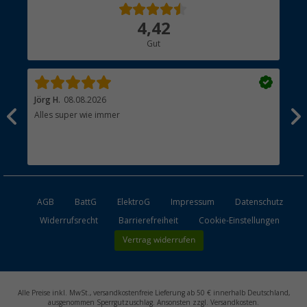
Über uns
4,42
Hauptkatalog
Gut
Händler werden
Jörg H.
08.08.2026
Kla
Alles super wie immer
Ein
und
Lei
Max
unk
AGB
BattG
ElektroG
Impressum
Datenschutz
Widerrufsrecht
Barrierefreiheit
Cookie-Einstellungen
Vertrag widerrufen
Alle Preise inkl. MwSt., versandkostenfreie Lieferung ab 50 € innerhalb Deutschland,
ausgenommen Sperrgutzuschlag. Ansonsten zzgl. Versandkosten.