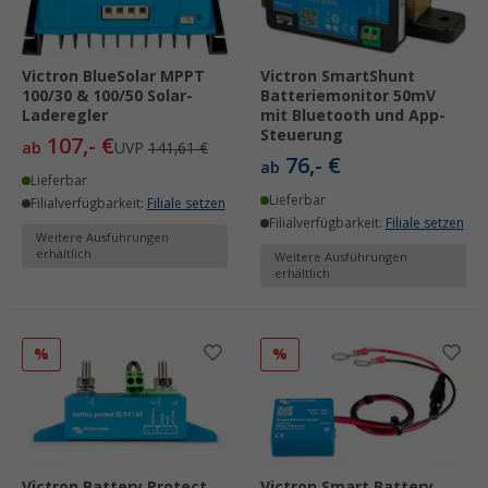
Victron BlueSolar MPPT
Victron SmartShunt
100/30 & 100/50 Solar-
Batteriemonitor 50mV
Laderegler
mit Bluetooth und App-
Steuerung
107,- €
ab
UVP
141,61 €
76,- €
ab
Lieferbar
Lieferbar
Filialverfügbarkeit:
Filiale setzen
Filialverfügbarkeit:
Filiale setzen
Weitere Ausführungen
erhältlich
Weitere Ausführungen
erhältlich
%
%
Victron Battery Protect
Victron Smart Battery