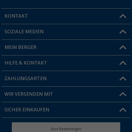
KONTAKT
SOZIALE MEDIEN
Du hast eine Frage?
MEIN BERGER
Filiale finden
HILFE & KONTAKT
Vorteilskarte
Blog
ZAHLUNGSARTEN
FAQ & Kontakt
Produkttester
Versandinformationen
WIR VERSENDEN MIT
Jobs & Karriere
Click & Collect
SICHER EINKAUFEN
Geschenkgutschein
Rücksendung
Berger Bewusst
Eure Bewertungen
Bestellstatus