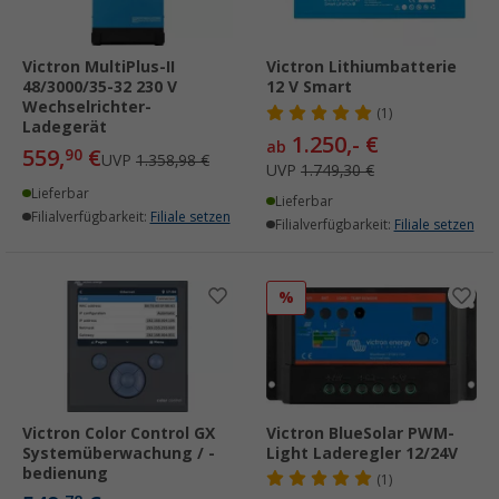
Victron MultiPlus-II
Victron Lithiumbatterie
48/3000/35-32 230 V
12 V Smart
Wechselrichter-
(1)
Ladegerät
1.250,- €
ab
559,
€
90
UVP
1.358,98 €
UVP
1.749,30 €
Lieferbar
Lieferbar
Filialverfügbarkeit:
Filiale setzen
Filialverfügbarkeit:
Filiale setzen
%
Victron Color Control GX
Victron BlueSolar PWM-
Systemüberwachung / -
Light Laderegler 12/24V
bedienung
(1)