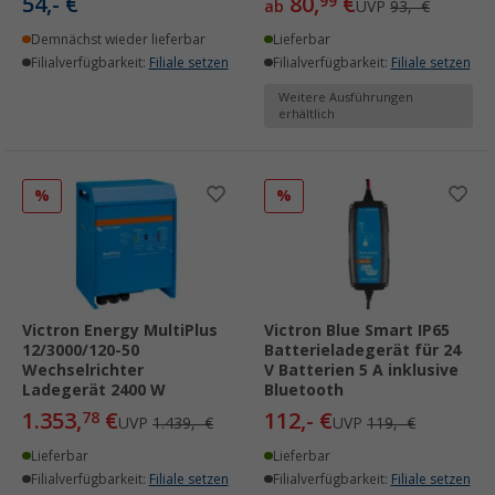
54,- €
80,
€
99
ab
UVP
93,- €
Demnächst wieder lieferbar
Lieferbar
Filialverfügbarkeit:
Filiale setzen
Filialverfügbarkeit:
Filiale setzen
Weitere Ausführungen
erhältlich
%
%
Victron Energy MultiPlus
Victron Blue Smart IP65
12/3000/120-50
Batterieladegerät für 24
Wechselrichter
V Batterien 5 A inklusive
Ladegerät 2400 W
Bluetooth
1.353,
€
112,- €
78
UVP
1.439,- €
UVP
119,- €
Lieferbar
Lieferbar
Filialverfügbarkeit:
Filiale setzen
Filialverfügbarkeit:
Filiale setzen