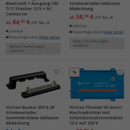
Bluetooth 1 Ausgang CEE
Stromverteiler inklusive
7/17 Stecker 12 V + DC
Abdeckung
Connector
58,
€
34
ab
UVP
61,- €
84,
€
42
ab
UVP
90,- €
Lieferbar
Lieferbar
Filialverfügbarkeit:
Filiale setzen
Filialverfügbarkeit:
Filiale setzen
Weitere Ausführungen
erhältlich
Weitere Ausführungen
erhältlich
%
Victron Busbar 250 A 2P
Victron Phoenix VE.Direct
Stromverteiler
Wechselrichter mit
Sammelschiene inklusive
Schutzkontaktsteckdose
Abdeckung
12 V auf 230 V