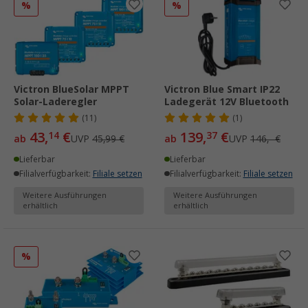
%
%
Victron BlueSolar MPPT
Victron Blue Smart IP22
Solar-Laderegler
Ladegerät 12V Bluetooth
(11)
(1)
43,
€
139,
€
14
37
ab
UVP
45,99 €
ab
UVP
146,- €
Lieferbar
Lieferbar
Filialverfügbarkeit:
Filiale setzen
Filialverfügbarkeit:
Filiale setzen
Weitere Ausführungen
Weitere Ausführungen
erhältlich
erhältlich
%