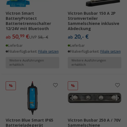
Victron Smart
Victron Busbar 150 A 2P
BatteryProtect
Stromverteiler
Batterietrennschalter
Sammelschiene inklusive
12/24V mit Bluetooth
Abdeckung
50,
€
20,- €
99
ab
UVP
58,- €
ab
Lieferbar
Lieferbar
Filialverfügbarkeit:
Filiale setzen
Filialverfügbarkeit:
Filiale setzen
Weitere Ausführungen
Weitere Ausführungen
erhältlich
erhältlich
%
%
Victron Blue Smart IP65
Victron Busbar 250 A / 70V
Batterieladegerät
Sammelschiene