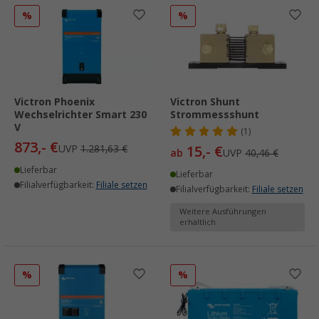
%
%
Victron Phoenix
Victron Shunt
Wechselrichter Smart 230
Strommessshunt
V
(1)
873,- €
UVP
1.281,63 €
15,- €
ab
UVP
40,46 €
Lieferbar
Lieferbar
Filialverfügbarkeit:
Filiale setzen
Filialverfügbarkeit:
Filiale setzen
Weitere Ausführungen
erhältlich
%
%