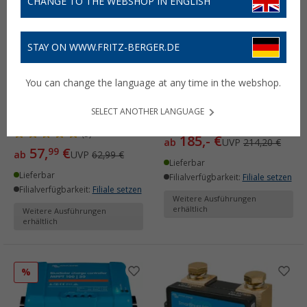
CHANGE TO THE WEBSHOP IN ENGLISH
STAY ON WWW.FRITZ-BERGER.DE
Victron SmartSolar MPPT
Victron Orion-Tr Smart
You can change the language at any time in the webshop.
Solarladeregler mit
DC-DC Ladebooster 12/12
Bluetooth und
mit Bluetooth
SELECT ANOTHER LANGUAGE
Lastausgang
(1)
(5)
185,- €
ab
UVP
214,20 €
57,
€
99
ab
UVP
62,99 €
Lieferbar
Lieferbar
Filialverfügbarkeit:
Filiale setzen
Filialverfügbarkeit:
Filiale setzen
Weitere Ausführungen
erhältlich
Weitere Ausführungen
erhältlich
%