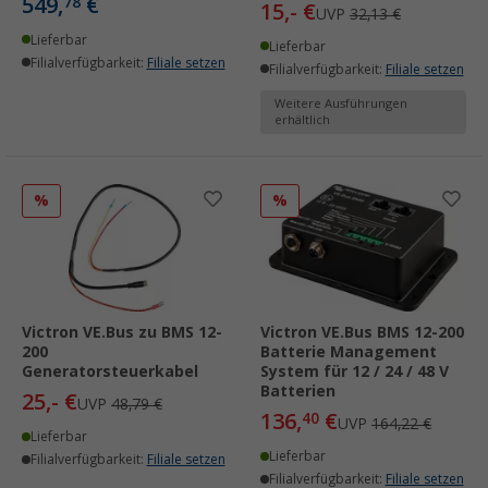
549,
€
78
15,- €
UVP
32,13 €
Lieferbar
Lieferbar
Filialverfügbarkeit:
Filiale setzen
Filialverfügbarkeit:
Filiale setzen
Weitere Ausführungen
erhältlich
%
%
Victron VE.Bus zu BMS 12-
Victron VE.Bus BMS 12-200
200
Batterie Management
Generatorsteuerkabel
System für 12 / 24 / 48 V
Batterien
25,- €
UVP
48,79 €
136,
€
40
UVP
164,22 €
Lieferbar
Lieferbar
Filialverfügbarkeit:
Filiale setzen
Filialverfügbarkeit:
Filiale setzen