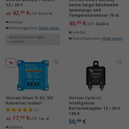
12 / 24 V
Sense lange Reichweite
Spannungs und
42,
€
99
ab
UVP
51,17 €
Temperatursensor 10 m
40,
€
Lieferbar
99
UVP
49,98 €
Filialverfügbarkeit:
Filiale setzen
Lieferbar
Weitere Ausführungen
Filialverfügbarkeit:
Filiale setzen
erhältlich
%
Victron Orion Tr DC /DC
Victron Cyrix-ct
Konverter isoliert
intelligenter
Batteriekoppler 12 / 24 V
(1)
120 A
17,
€
99
ab
UVP
19,- €
50,
€
99
Lieferbar