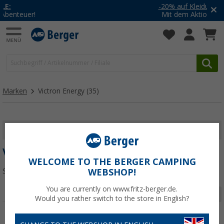
-20% auf Kleidung und Schuhe
Mit dem Aktionscode
20SSV
Marken
Victron Energy
(35)
FILTER ANZEIGEN
VICTRON ENERGY
WELCOME TO THE BERGER CAMPING
Sortieren:
WEBSHOP!
You are currently on www.fritz-berger.de.
Seite 1 von 2
Would you rather switch to the store in English?
%
%