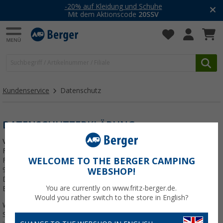
-20% auf Kleidung und Schuhe
Mit dem Aktionscode
20SSV
Kundenservice
Datenschutz
DATENSCHUTZERKLÄRUNG
Verantwortlicher für die Datenverarbeitung ist:
Fritz Berger GmbH
WELCOME TO THE BERGER CAMPING
Fritz-Berger-Str. 1
92318 Neumarkt
WEBSHOP!
Deutschland
You are currently on www.fritz-berger.de.
Email: datenschutz@fritz-berger.de
Would you rather switch to the store in English?
Wir freuen uns über Ihr Interesse an unserem Online-Shop. Der
Schutz Ihrer Privatsphäre ist für uns sehr wichtig. Nachstehend