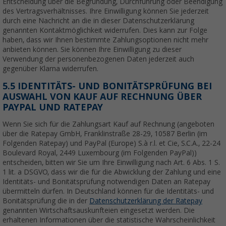
Entscheidung über die Begründung, Durchführung oder Beendigung
des Vertragsverhältnisses. Ihre Einwilligung können Sie jederzeit
durch eine Nachricht an die in dieser Datenschutzerklärung
genannten Kontaktmöglichkeit widerrufen. Dies kann zur Folge
haben, dass wir Ihnen bestimmte Zahlungsoptionen nicht mehr
anbieten können. Sie können Ihre Einwilligung zu dieser
Verwendung der personenbezogenen Daten jederzeit auch
gegenüber Klarna widerrufen.
5.5 IDENTITÄTS- UND BONITÄTSPRÜFUNG BEI
AUSWAHL VON KAUF AUF RECHNUNG ÜBER
PAYPAL UND RATEPAY
Wenn Sie sich für die Zahlungsart Kauf auf Rechnung (angeboten
über die Ratepay GmbH, Franklinstraße 28-29, 10587 Berlin (im
Folgenden Ratepay) und PayPal (Europe) S.à r.l. et Cie, S.C.A., 22-24
Boulevard Royal, 2449 Luxembourg (im Folgenden PayPal))
entscheiden, bitten wir Sie um Ihre Einwilligung nach Art. 6 Abs. 1 S.
1 lit. a DSGVO, dass wir die für die Abwicklung der Zahlung und eine
Identitäts- und Bonitätsprüfung notwendigen Daten an Ratepay
übermitteln dürfen. In Deutschland können für die Identitäts- und
Bonitätsprüfung die in der
Datenschutzerklärung der Ratepay
genannten Wirtschaftsauskunfteien eingesetzt werden. Die
erhaltenen Informationen über die statistische Wahrscheinlichkeit