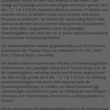
zuzusenden, sofern Sie dem nicht widersprochen haben. Dies
erfolgt auf Grundlage unseres berechtigten Interesses gemäß Art. 6
Abs. 1 S. 1 lit. f DSGVO, Kundenfeedback zu unseren Produkten und
unserem Service zu erhalten sowie unser Angebot und unsere
Prozesse zu verbessern. Sie können der Verwendung Ihrer E-Mail-
Adresse zu diesem Zweck jederzeit widersprechen, beispielsweise
über einen dafür vorgesehenen Link in der jeweiligen
Bewertungsbitte oder über eine der in dieser Datenschutzerklärung
beschriebenen Kontaktmöglichkeiten.
Die Bewertungsbitten werden gegebenenfalls auch durch unseren
Dienstleister der Trusted Shops AG Subbelrather Str. 15C, 50823
Köln ("Trusted Shops") versendet.
Wir erhalten dabei im Rahmen des Versands von Bewertungsbitten
Informationen zum jeweiligen Status durch Trusted Shops (z.B. ob
die Bewertungsbitte versendet wurde und ob diese angekommen
ist). Dies erfolgt gemäß Art. 6 Abs. 1 S. 1 lit. f DSGVO zur Erfüllung
unseres berechtigten Interesses, Informationen über die
Bewertungseinladungen zu erhalten, um darauf basierend ggf.
Optimierungen vorzunehmen sowie zur Erfüllung des berechtigten
Interesses von Trusted Shops, diese Service-Leistung anbieten zu
können.
Für die Versendung von Bewertungsbitten und für die Erhebung und