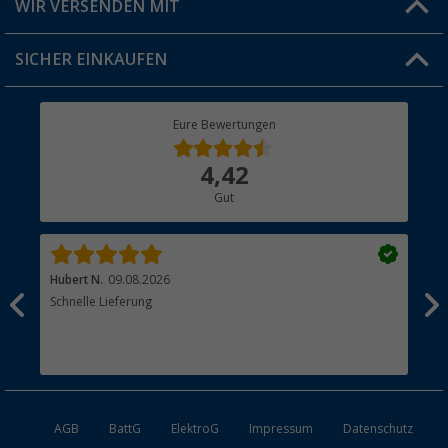
WIR VERSENDEN MIT
Jobs & Karriere
Click & Collect
SICHER EINKAUFEN
Geschenkgutschein
Rücksendung
Berger Bewusst
Eure Bewertungen
Bestellstatus
Über uns
4,42
Hauptkatalog
Gut
Händler werden
Hubert N.
09.08.2026
Kai 
Schnelle Lieferung
Seh
AGB
BattG
ElektroG
Impressum
Datenschutz