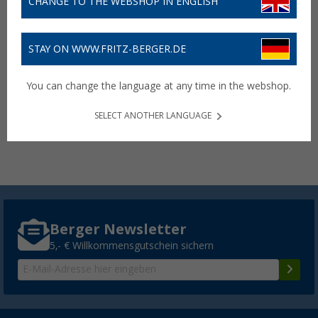
CHANGE TO THE WEBSHOP IN ENGLISH
STAY ON WWW.FRITZ-BERGER.DE
Blackroll Recovery Decke
You can change the language at any time in the webshop.
177,- €
SELECT ANOTHER LANGUAGE
Lieferbar
Filialverfügbarkeit:
Filiale setzen
Berger Newsletter
5,- € Willkommensgutschein sichern