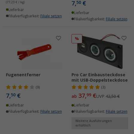
7,
€
50
(77,23 € / kg)
Lieferbar
Lieferbar
Filialverfügbarkeit:
Filiale setzen
Filialverfügbarkeit:
Filiale setzen
%
Fugenentferner
Pro Car Einbausteckdose
mit USB-Doppelsteckdose
(9)
(3)
7,
€
37,
€
50
99
ab
UVP
42,50 €
Lieferbar
Lieferbar
Filialverfügbarkeit:
Filiale setzen
Filialverfügbarkeit:
Filiale setzen
Weitere Ausführungen
erhältlich