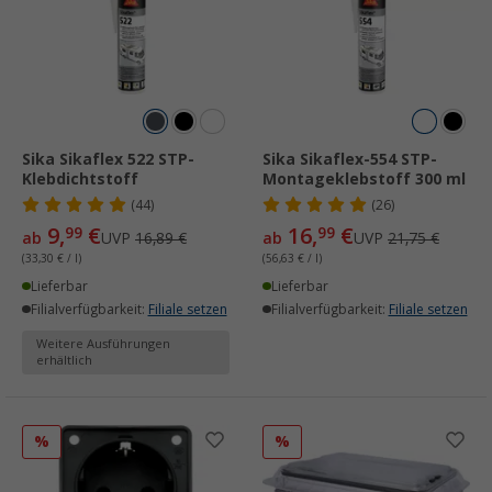
Sika Sikaflex 522 STP-
Sika Sikaflex-554 STP-
Klebdichtstoff
Montageklebstoff 300 ml
(44)
(26)
9,
€
16,
€
99
99
ab
UVP
16,89 €
ab
UVP
21,75 €
(33,30 € / l)
(56,63 € / l)
Lieferbar
Lieferbar
Filialverfügbarkeit:
Filiale setzen
Filialverfügbarkeit:
Filiale setzen
Weitere Ausführungen
erhältlich
%
%