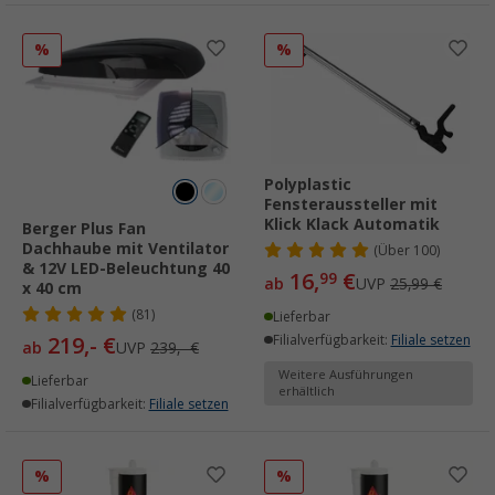
%
%
Polyplastic
Fensteraussteller mit
Klick Klack Automatik
Berger Plus Fan
Dachhaube mit Ventilator
(
Über
100)
& 12V LED-Beleuchtung 40
16,
€
99
ab
UVP
25,99 €
x 40 cm
(81)
Lieferbar
219,- €
Filialverfügbarkeit:
Filiale setzen
ab
UVP
239,- €
Weitere Ausführungen
Lieferbar
erhältlich
Filialverfügbarkeit:
Filiale setzen
%
%