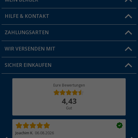
Filiale finden
HILFE & KONTAKT
Vorteilskarte
Blog
ZAHLUNGSARTEN
FAQ & Kontakt
Produkttester
Versandinformationen
WIR VERSENDEN MIT
Jobs & Karriere
Click & Collect
SICHER EINKAUFEN
Geschenkgutschein
Rücksendung
Berger Bewusst
Eure Bewertungen
Bestellstatus
Über uns
4,43
Hauptkatalog
Gut
Händler werden
Joachim K.
06.08.2026
And