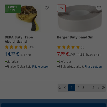
%
DEKA Butyl Tape
Berger Butylband 3m
Abdichtband
(43)
(3)
14,
€
7,
€
99
99
UVP
11,99 €
(5,- € / m)
(2,66 € / m)
Lieferbar
Lieferbar
Filialverfügbarkeit:
Filiale setzen
Filialverfügbarkeit:
Filiale setzen
1
2
3
4
5