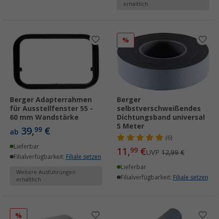
erhältlich
%
Berger Adapterrahmen
Berger
für Ausstellfenster 55 -
selbstverschweißendes
60 mm Wandstärke
Dichtungsband universal
5 Meter
39,
€
99
ab
(6)
Lieferbar
11,
€
99
UVP
12,99 €
Filialverfügbarkeit:
Filiale setzen
Lieferbar
Weitere Ausführungen
Filialverfügbarkeit:
Filiale setzen
erhältlich
%