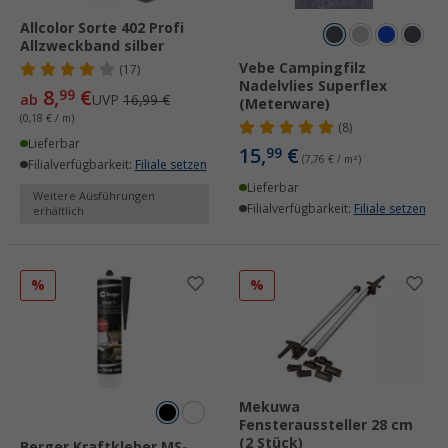
Allcolor Sorte 402 Profi
Allzweckband silber
Vebe Campingfilz
(17)
Nadelvlies Superflex
8,
€
99
ab
UVP
16,99 €
(Meterware)
(0,18 € / m)
(8)
Lieferbar
15,
€
99
(7,76 € / m²)
Filialverfügbarkeit:
Filiale setzen
Lieferbar
Weitere Ausführungen
Filialverfügbarkeit:
Filiale setzen
erhältlich
%
%
Mekuwa
Fensteraussteller 28 cm
(2 Stück)
Berger Kraftkleber MS-