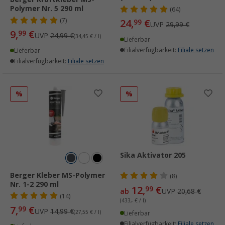
Polymer Nr. 5 290 ml
(64)
(7)
24,
€
99
UVP
29,99 €
9,
€
99
UVP
24,99 €
(34,45 € / l)
Lieferbar
Filialverfügbarkeit:
Filiale setzen
Lieferbar
Filialverfügbarkeit:
Filiale setzen
%
%
Sika Aktivator 205
Berger Kleber MS-Polymer
(8)
Nr. 1-2 290 ml
12,
€
99
ab
UVP
20,68 €
(14)
(433,- € / l)
7,
€
99
UVP
14,99 €
(27,55 € / l)
Lieferbar
Filialverfügbarkeit:
Filiale setzen