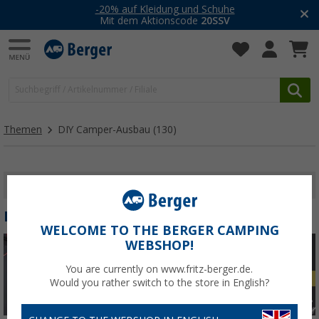
-20% auf Kleidung und Schuhe
Mit dem Aktionscode
20SSV
Themen
DIY Camper-Ausbau
(130)
FILTER ANZEIGEN
DIY CAMPER-AUSBAU
WELCOME TO THE BERGER CAMPING
WEBSHOP!
You are currently on www.fritz-berger.de.
Would you rather switch to the store in English?