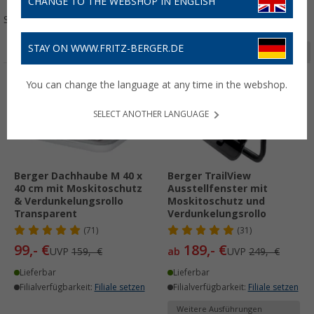
CHANGE TO THE WEBSHOP IN ENGLISH
Sortieren:
STAY ON WWW.FRITZ-BERGER.DE
Seite 1 von 5
You can change the language at any time in the webshop.
%
%
SELECT ANOTHER LANGUAGE
Berger Dachhaube M 40 x
Berger TrailView
40 cm mit Moskitoschutz
Ausstellfenster mit
& Verdunkelungsrollo
Moskitoschutz und
Transparent
Verdunkelungsrollo
(71)
(31)
99,- €
189,- €
UVP
159,- €
ab
UVP
249,- €
Lieferbar
Lieferbar
Filialverfügbarkeit:
Filiale setzen
Filialverfügbarkeit:
Filiale setzen
Weitere Ausführungen