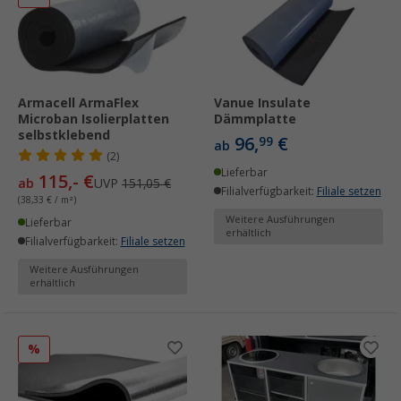
Armacell ArmaFlex
Vanue Insulate
Microban Isolierplatten
Dämmplatte
selbstklebend
96,
€
99
ab
(2)
Lieferbar
115,- €
ab
UVP
151,05 €
Filialverfügbarkeit:
Filiale setzen
(38,33 € / m²)
Weitere Ausführungen
Lieferbar
erhältlich
Filialverfügbarkeit:
Filiale setzen
Weitere Ausführungen
erhältlich
%