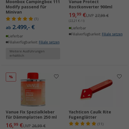
Moonbox Campingbox 111
Vanue Protect
Modify passend für
Rostkonverter 900ml
Minivan
19,
€
99
UVP
27,99 €
(1)
(22,21 € / l)
2.499,- €
ab
Lieferbar
Filialverfügbarkeit:
Filiale setzen
Lieferbar
Filialverfügbarkeit:
Filiale setzen
Weitere Ausführungen
erhältlich
%
Vanue Fix Spezialkleber
Yachticon Caulk Rite
für Dämmplatten 250 ml
Fugenglätter
16,
€
99
(11)
UVP
26,99 €