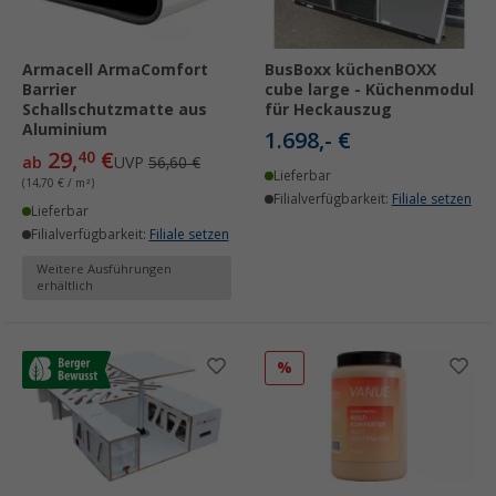
Armacell ArmaComfort
BusBoxx küchenBOXX
Barrier
cube large - Küchenmodul
Schallschutzmatte aus
für Heckauszug
Aluminium
1.698,- €
29,
€
40
ab
UVP
56,60 €
Lieferbar
(14,70 € / m²)
Filialverfügbarkeit:
Filiale setzen
Lieferbar
Filialverfügbarkeit:
Filiale setzen
Weitere Ausführungen
erhältlich
%