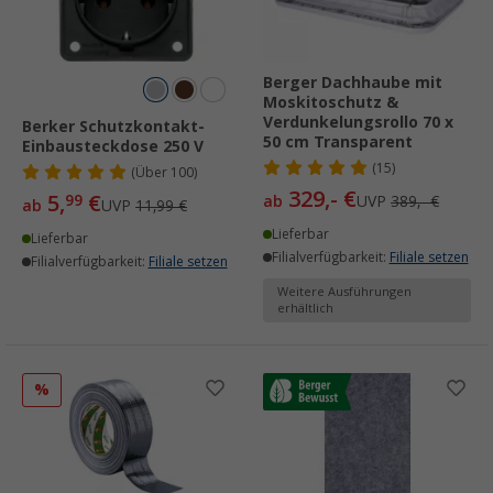
Berger Dachhaube mit
Moskitoschutz &
Verdunkelungsrollo 70 x
Berker Schutzkontakt-
50 cm Transparent
Einbausteckdose 250 V
(15)
(
Über
100)
329,- €
5,
€
99
ab
UVP
389,- €
ab
UVP
11,99 €
Lieferbar
Lieferbar
Filialverfügbarkeit:
Filiale setzen
Filialverfügbarkeit:
Filiale setzen
Weitere Ausführungen
erhältlich
%