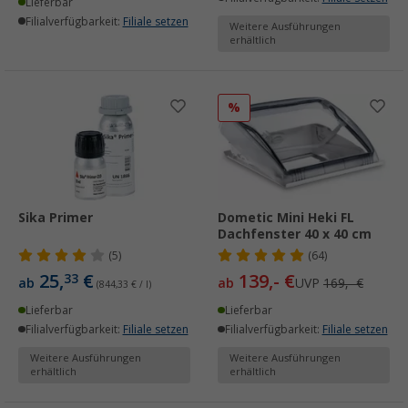
Lieferbar
Filialverfügbarkeit:
Filiale setzen
Weitere Ausführungen
erhältlich
%
Sika Primer
Dometic Mini Heki FL
Dachfenster 40 x 40 cm
(5)
(64)
25,
€
139,- €
33
ab
ab
UVP
169,- €
(844,33 € / l)
Lieferbar
Lieferbar
Filialverfügbarkeit:
Filiale setzen
Filialverfügbarkeit:
Filiale setzen
Weitere Ausführungen
Weitere Ausführungen
erhältlich
erhältlich