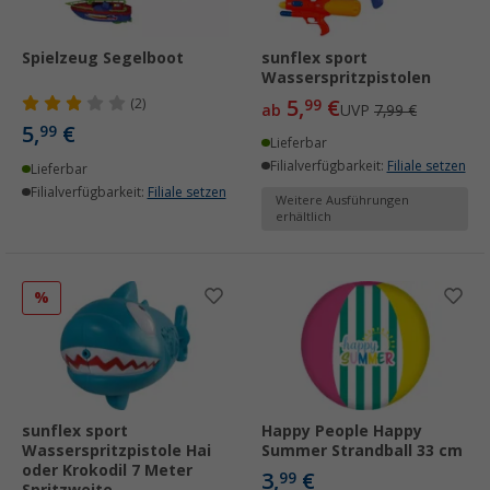
Spielzeug Segelboot
sunflex sport
Wasserspritzpistolen
5,
€
(2)
99
ab
UVP
7,99 €
5,
€
99
Lieferbar
Filialverfügbarkeit:
Filiale setzen
Lieferbar
Filialverfügbarkeit:
Filiale setzen
Weitere Ausführungen
erhältlich
%
sunflex sport
Happy People Happy
Wasserspritzpistole Hai
Summer Strandball 33 cm
oder Krokodil 7 Meter
3,
€
99
Spritzweite