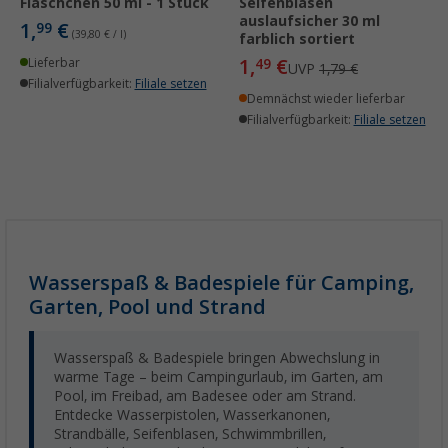
Fläschchen 50 ml - 1 Stück
Seifenblasen
auslaufsicher 30 ml
1,
€
99
(39,80 € / l)
farblich sortiert
1,
€
Lieferbar
49
UVP
1,79 €
Filialverfügbarkeit:
Filiale setzen
Demnächst wieder lieferbar
Filialverfügbarkeit:
Filiale setzen
Wasserspaß & Badespiele für Camping,
Garten, Pool und Strand
Wasserspaß & Badespiele bringen Abwechslung in
warme Tage – beim Campingurlaub, im Garten, am
Pool, im Freibad, am Badesee oder am Strand.
Entdecke Wasserpistolen, Wasserkanonen,
Strandbälle, Seifenblasen, Schwimmbrillen,