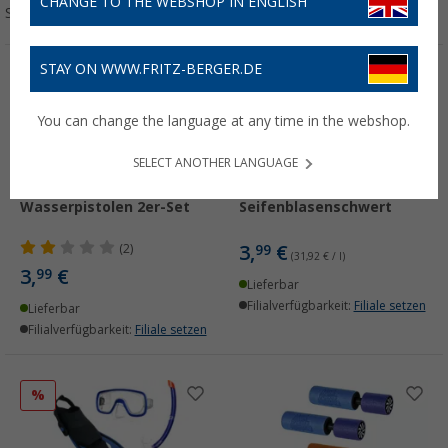
CHANGE TO THE WEBSHOP IN ENGLISH
Sortieren:
STAY ON WWW.FRITZ-BERGER.DE
You can change the language at any time in the webshop.
SELECT ANOTHER LANGUAGE
Wasserpistolen 2er-Set
Seifenblasenschwert
3,
€
(2)
99
(31,92 € / l)
3,
€
99
Lieferbar
Filialverfügbarkeit:
Filiale setzen
Lieferbar
Filialverfügbarkeit:
Filiale setzen
%