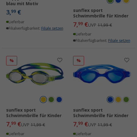
blau mit Motiv
sunflex sport
3,
€
99
Schwimmbrille für Kinder
Lieferbar
7,
€
99
UVP
11,99 €
Filialverfügbarkeit:
Filiale setzen
Lieferbar
Filialverfügbarkeit:
Filiale setzen
%
%
sunflex sport
sunflex sport
Schwimmbrille für Kinder
Schwimmbrille für Kinder
7,
€
7,
€
99
99
UVP
11,99 €
UVP
11,99 €
Lieferbar
Lieferbar