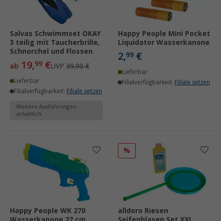
Salvas Schwimmset OKAY
Happy People Mini Pocket
3 teilig mit Taucherbrille,
Liquidator Wasserkanone
Schnorchel und Flossen
2,
€
99
19,
€
99
ab
UVP
39,90 €
Lieferbar
Lieferbar
Filialverfügbarkeit:
Filiale setzen
Filialverfügbarkeit:
Filiale setzen
Weitere Ausführungen
erhältlich
%
Happy People WK 270
alldoro Riesen
Wasserkanone 27 cm
Seifenblasen Set XXL