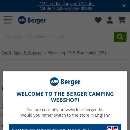
-20% auf Kleidung und Schuhe
Mit dem Aktionscode
20SSV
Sport, Spiel & Wasser
Wasserspaß & Badespiele
(28)
FILTER ANZEIGEN
WASSERSPASS & BADESPIELE
WELCOME TO THE BERGER CAMPING
Wasserspaß & Badespiele bringen Action in den Sommer – beim
WEBSHOP!
Camping, im Garten, am Badesee, im Freibad oder am Strand.
Entdecke Wasserpistolen, Strandbälle, Schwimm- und
You are currently on www.fritz-berger.de.
Schnorchelausrüstung sowie viele weitere Spiele für Kinder und
Would you rather switch to the store in English?
Jetzt mehr über unsere Kategorie
Wasserspaß & Badespiele
erfahren...