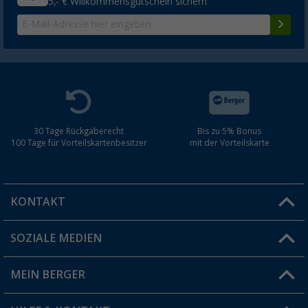
5,- € Willkommensgutschein sichern
30 Tage Rückgaberecht
Bis zu 5% Bonus
100 Tage für Vorteilskartenbesitzer
mit der Vorteilskarte
KONTAKT
SOZIALE MEDIEN
Du hast eine Frage?
MEIN BERGER
Filiale finden