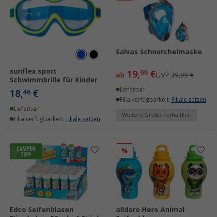
Salvas Schnorchelmaske
sunflex sport
19,
€
99
ab
UVP
39,99 €
Schwimmbrille für Kinder
Lieferbar
18,
€
46
Filialverfügbarkeit:
Filiale setzen
Lieferbar
Weitere Größen erhältlich
Filialverfügbarkeit:
Filiale setzen
%
Edco Seifenblasen
alldoro Hero Animal