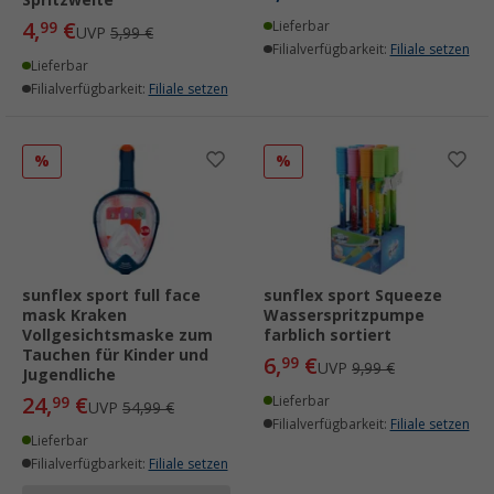
4,
€
99
Lieferbar
UVP
5,99 €
Filialverfügbarkeit:
Filiale setzen
Lieferbar
Filialverfügbarkeit:
Filiale setzen
%
%
sunflex sport full face
sunflex sport Squeeze
mask Kraken
Wasserspritzpumpe
Vollgesichtsmaske zum
farblich sortiert
Tauchen für Kinder und
6,
€
99
UVP
9,99 €
Jugendliche
24,
€
99
Lieferbar
UVP
54,99 €
Filialverfügbarkeit:
Filiale setzen
Lieferbar
Filialverfügbarkeit:
Filiale setzen