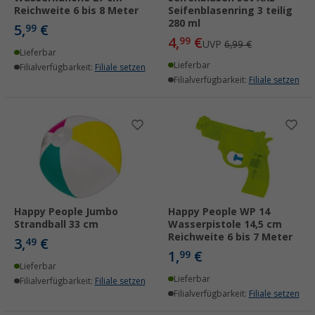
Reichweite 6 bis 8 Meter
Seifenblasenring 3 teilig
280 ml
5,
€
99
4,
€
99
UVP
6,99 €
Lieferbar
Lieferbar
Filialverfügbarkeit:
Filiale setzen
Filialverfügbarkeit:
Filiale setzen
Happy People Jumbo
Happy People WP 14
Strandball 33 cm
Wasserpistole 14,5 cm
Reichweite 6 bis 7 Meter
3,
€
49
1,
€
99
Lieferbar
Lieferbar
Filialverfügbarkeit:
Filiale setzen
Filialverfügbarkeit:
Filiale setzen