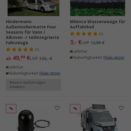
Hindermann
Milenco Wasserwaage für
Außenisoliermatte Four
Auffahrkeil
Seasons für Vans /
(1)
Alkoven -/ teilintegrierte
3,- €
Fahrzeuge
UVP
12,99 €
(1)
Lieferbar
49,
€
99
Filialverfügbarkeit:
Filiale setzen
ab
UVP
135,- €
Lieferbar
Filialverfügbarkeit:
Filiale setzen
Weitere Ausführungen
erhältlich
%
%