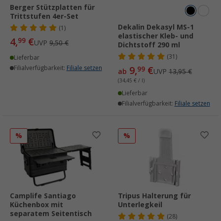
Berger Stützplatten für
Trittstufen 4er-Set
Dekalin Dekasyl MS-1
(1)
elastischer Kleb- und
4,
€
99
UVP
9,50 €
Dichtstoff 290 ml
(31)
Lieferbar
Filialverfügbarkeit:
Filiale setzen
9,
€
99
ab
UVP
13,95 €
(34,45 € / l)
Lieferbar
Filialverfügbarkeit:
Filiale setzen
%
%
Camplife Santiago
Tripus Halterung für
Küchenbox mit
Unterlegkeil
separatem Seitentisch
(28)