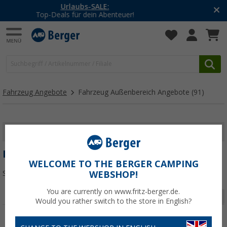
-20% auf Kleidung und Schuhe
Mit dem Aktionscode
20SSV
Fahrzeug Angebote
Fahrzeug Außenbereich Angebote
(91)
FILTER ANZEIGEN
FAHRZEUG AUSSENBEREICH ANGEBOTE
WELCOME TO THE BERGER CAMPING
Sortieren:
WEBSHOP!
You are currently on www.fritz-berger.de.
Seite 1 von 4
Would you rather switch to the store in English?
%
%