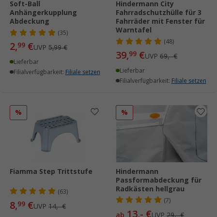
Soft-Ball
Hindermann City
Anhängerkupplung
Fahrradschutzhülle für 3
Abdeckung
Fahrräder mit Fenster für
Warntafel
(35)
(48)
2,
€
99
UVP
5,99 €
39,
€
99
UVP
69,- €
Lieferbar
Lieferbar
Filialverfügbarkeit:
Filiale setzen
Filialverfügbarkeit:
Filiale setzen
%
%
Fiamma Step Trittstufe
Hindermann
Passformabdeckung für
Radkästen hellgrau
(63)
(7)
8,
€
99
UVP
14,- €
13,- €
ab
UVP
29,- €