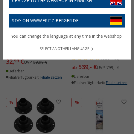
CHANGE TO THE WEBSHOP IN ENGLISH
STAY ON WWW.FRITZ-BERGER.DE
Berger 4er-Set Stützbock
Eufab SD260 Flügeltür
You can change the language at any time in the webshop.
Satz mit Grundplatte 750
Kupplungs-Fahrradträger
kg Traglast
für 2 Fahrräder, E-Bike
SELECT ANOTHER LANGUAGE
geeignet
(41)
(
Über
100)
32,
€
99
UVP
59,99 €
539,- €
ab
UVP
799,- €
Lieferbar
Lieferbar
Filialverfügbarkeit:
Filiale setzen
Filialverfügbarkeit:
Filiale setzen
%
%