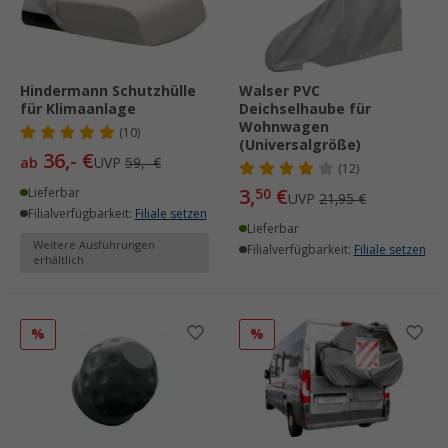
Hindermann Schutzhülle
Walser PVC
für Klimaanlage
Deichselhaube für
Wohnwagen
(10)
(Universalgröße)
36,- €
ab
UVP
59,- €
(12)
3,
€
Lieferbar
50
UVP
21,95 €
Filialverfügbarkeit:
Filiale setzen
Lieferbar
Weitere Ausführungen
Filialverfügbarkeit:
Filiale setzen
erhältlich
%
%