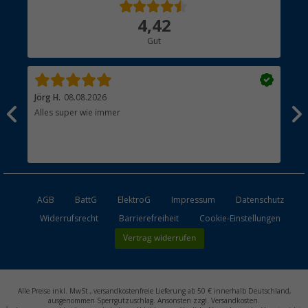
Über uns
4,42
Hauptkatalog
Gut
Händler werden
Jörg H.
08.08.2026
Kla
Alles super wie immer
Ein
und
Lei
Max
unk
AGB
BattG
ElektroG
Impressum
Datenschutz
Widerrufsrecht
Barrierefreiheit
Cookie-Einstellungen
Vertrag widerrufen
Alle Preise inkl. MwSt., versandkostenfreie Lieferung ab 50 € innerhalb Deutschland,
ausgenommen Sperrgutzuschlag. Ansonsten zzgl. Versandkosten.