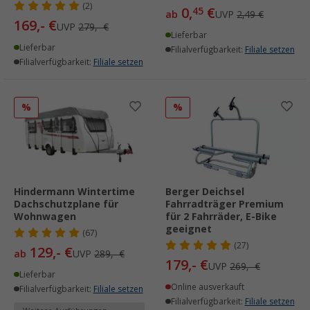
(2)
0,
€
45
ab
UVP
2,49 €
169,- €
UVP
279,- €
Lieferbar
Lieferbar
Filialverfügbarkeit:
Filiale setzen
Filialverfügbarkeit:
Filiale setzen
%
%
Hindermann Wintertime
Berger Deichsel
Dachschutzplane für
Fahrradträger Premium
Wohnwagen
für 2 Fahrräder, E-Bike
geeignet
(67)
(27)
129,- €
ab
UVP
289,- €
179,- €
UVP
269,- €
Lieferbar
Online ausverkauft
Filialverfügbarkeit:
Filiale setzen
Filialverfügbarkeit:
Filiale setzen