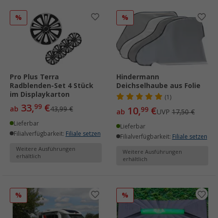
%
%
Pro Plus Terra
Hindermann
Radblenden-Set 4 Stück
Deichselhaube aus Folie
im Displaykarton
(1)
33,
€
99
ab
43,99 €
10,
€
99
ab
UVP
17,50 €
Lieferbar
Lieferbar
Filialverfügbarkeit:
Filiale setzen
Filialverfügbarkeit:
Filiale setzen
Weitere Ausführungen
Weitere Ausführungen
erhältlich
erhältlich
%
%