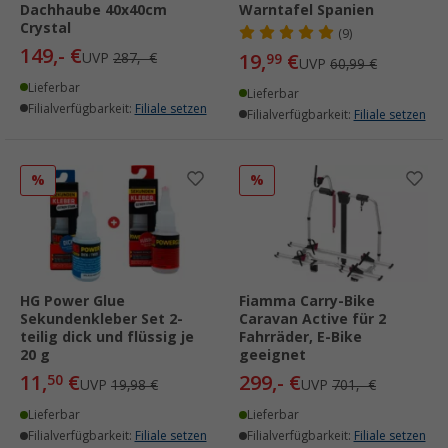
Dachhaube 40x40cm
Warntafel Spanien
Crystal
(9)
149,- €
UVP
287,- €
19,
€
99
UVP
60,99 €
Lieferbar
Lieferbar
Filialverfügbarkeit:
Filiale setzen
Filialverfügbarkeit:
Filiale setzen
%
%
HG Power Glue
Fiamma Carry-Bike
Sekundenkleber Set 2-
Caravan Active für 2
teilig dick und flüssig je
Fahrräder, E-Bike
20 g
geeignet
11,
€
299,- €
50
UVP
19,98 €
UVP
701,- €
Lieferbar
Lieferbar
Filialverfügbarkeit:
Filiale setzen
Filialverfügbarkeit:
Filiale setzen