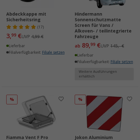
Abdeckkappe mit
Hindermann
Sicherheitsring
Sonnenschutzmatte
Screen für Vans /
(17)
Alkoven- / teilintegrierte
3,
€
99
UVP
4,99 €
Fahrzeuge
89,
€
99
ab
UVP
145,- €
Lieferbar
Filialverfügbarkeit:
Filiale setzen
Lieferbar
Filialverfügbarkeit:
Filiale setzen
Weitere Ausführungen
erhältlich
%
%
Fiamma Vent F Pro
Jokon Aluminium