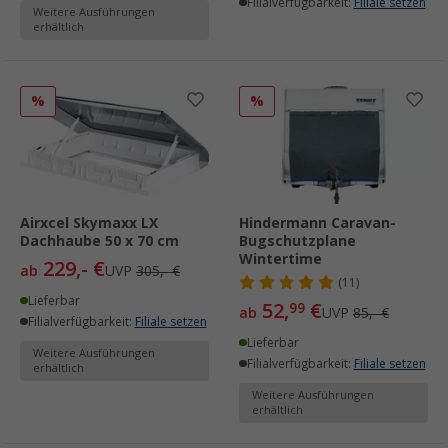
Filialverfügbarkeit:
Filiale setzen
Weitere Ausführungen
erhältlich
%
%
Airxcel Skymaxx LX
Hindermann Caravan-
Dachhaube 50 x 70 cm
Bugschutzplane
Wintertime
229,- €
ab
UVP
305,- €
(11)
Lieferbar
52,
€
99
ab
UVP
85,- €
Filialverfügbarkeit:
Filiale setzen
Lieferbar
Weitere Ausführungen
Filialverfügbarkeit:
Filiale setzen
erhältlich
Weitere Ausführungen
erhältlich