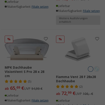
Lieferbar
Lieferbar
Filialverfügbarkeit:
Filiale setzen
Filialverfügbarkeit:
Filiale setzen
Weitere Ausführungen
erhältlich
%
%
MPK Dachhaube
VisionVent S Pro 28 x 28
cm
Fiamma Vent 28 F 28x28
Dachhaube
(5)
(2)
65,
€
69
ab
UVP
94,99 €
72,
€
99
ab
UVP
106,- €
Lieferbar
Filialverfügbarkeit:
Filiale setzen
Lieferbar