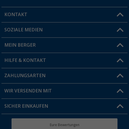
KONTAKT
SOZIALE MEDIEN
Du hast eine Frage?
MEIN BERGER
Filiale finden
HILFE & KONTAKT
Vorteilskarte
Blog
ZAHLUNGSARTEN
FAQ & Kontakt
Produkttester
Versandinformationen
WIR VERSENDEN MIT
Jobs & Karriere
Click & Collect
SICHER EINKAUFEN
Geschenkgutschein
Rücksendung
Berger Bewusst
Eure Bewertungen
Bestellstatus