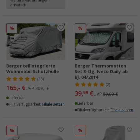
Weitere Ausführungen
erhältlich
%
%
Berger teilintegrierte
Berger Thermomatten
Wohnmobil Schutzhülle
Set 3-tlg. Iveco Daily ab
Bj. 04/2014
(33)
(2)
165,- €
UVP
309,- €
39,
€
99
UVP
59,99 €
Lieferbar
Lieferbar
Filialverfügbarkeit:
Filiale setzen
Filialverfügbarkeit:
Filiale setzen
%
%