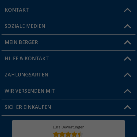
KONTAKT
SOZIALE MEDIEN
Du hast eine Frage?
MEIN BERGER
Filiale finden
HILFE & KONTAKT
Vorteilskarte
Blog
ZAHLUNGSARTEN
FAQ & Kontakt
Produkttester
Versandinformationen
WIR VERSENDEN MIT
Jobs & Karriere
Click & Collect
SICHER EINKAUFEN
Geschenkgutschein
Rücksendung
Berger Bewusst
Eure Bewertungen
Bestellstatus