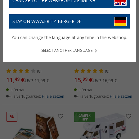
CHANGE TO THE WEBSHOP IN ENGLISH
%
%
STAY ON WWW.FRITZ-BERGER.DE
You can change the language at any time in the webshop.
SELECT ANOTHER LANGUAGE
Spielesammlung
Auto mit Wohnwagen
(8)
(8)
11,
€
15,
€
49
99
UVP
11,99 €
UVP
16,99 €
Lieferbar
Lieferbar
Filialverfügbarkeit:
Filiale setzen
Filialverfügbarkeit:
Filiale setzen
%