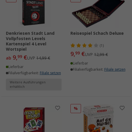
Denkriesen Stadt Land
Reisespiel Schach Deluxe
Vollpfosten Levels
Kartenspiel 4 Level
(1)
Wortspiel
9,
€
99
UVP
12,99 €
9,
€
99
ab
UVP
14,99 €
Lieferbar
Lieferbar
Filialverfügbarkeit:
Filiale setzen
Filialverfügbarkeit:
Filiale setzen
Weitere Ausführungen
erhältlich
%