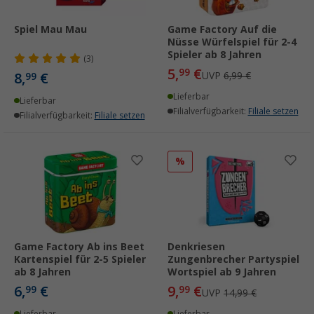
Spiel Mau Mau
Game Factory Auf die
Nüsse Würfelspiel für 2-4
Spieler ab 8 Jahren
(3)
5,
€
99
8,
€
UVP
6,99 €
99
Lieferbar
Lieferbar
Filialverfügbarkeit:
Filiale setzen
Filialverfügbarkeit:
Filiale setzen
%
Game Factory Ab ins Beet
Denkriesen
Kartenspiel für 2-5 Spieler
Zungenbrecher Partyspiel
ab 8 Jahren
Wortspiel ab 9 Jahren
6,
€
9,
€
99
99
UVP
14,99 €
Lieferbar
Lieferbar