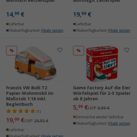
Mormath Rechenspiel
Mormagic Leiterspiel
14,
€
19,
€
99
99
Lieferbar
Lieferbar
Filialverfügbarkeit:
Filiale setzen
Filialverfügbarkeit:
Filiale setzen
%
%
Franzis VW Bulli T2
Game Factory Auf die Eier
Papier-Wohnmobil im
Würfelspiel für 2-5 Spieler
Maßstab 1:18 inkl.
ab 8 Jahren
Begleitbuch
5,
€
99
UVP
6,99 €
(1)
Demnächst wieder lieferbar
19,
€
99
UVP
29,95 €
Filialverfügbarkeit:
Filiale setzen
Lieferbar
Filialverfügbarkeit:
Filiale setzen