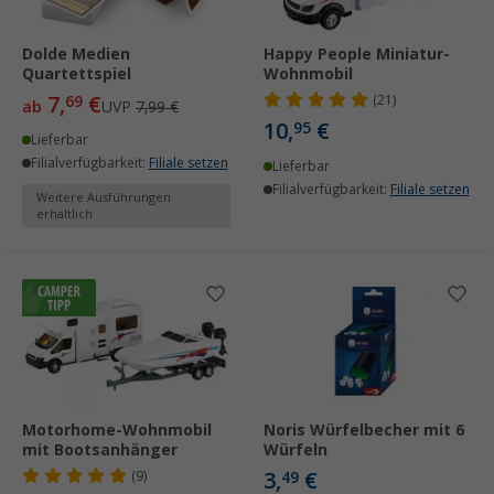
Dolde Medien
Happy People Miniatur-
Quartettspiel
Wohnmobil
7,
€
69
(21)
ab
UVP
7,99 €
10,
€
95
Lieferbar
Filialverfügbarkeit:
Filiale setzen
Lieferbar
Filialverfügbarkeit:
Filiale setzen
Weitere Ausführungen
erhältlich
Motorhome-Wohnmobil
Noris Würfelbecher mit 6
mit Bootsanhänger
Würfeln
3,
€
(9)
49