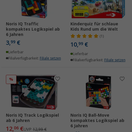
Noris IQ Traffic
Kinderquiz für schlaue
kompaktes Logikspiel ab
Kids Rund um die Welt
6 Jahren
(1)
3,
€
99
10,
€
99
Lieferbar
Lieferbar
Filialverfügbarkeit:
Filiale setzen
Filialverfügbarkeit:
Filiale setzen
%
Noris IQ Track Logikspiel
Noris IQ Ball-Move
ab 6 Jahren
kompaktes Logikspiel ab
6 Jahren
12,
€
06
UVP
12,99 €