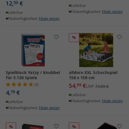
12,
€
50
Lieferbar
Filialverfügbarkeit:
Filiale setzen
Lieferbar
Filialverfügbarkeit:
Filiale setzen
%
Spielblock Yatzy / Knubbel
alldoro XXL Schachspiel
für 3.120 Spiele
158 x 158 cm
54,
€
(2)
99
UVP
74,99 €
4,
€
79
Lieferbar
Filialverfügbarkeit:
Filiale setzen
Lieferbar
Filialverfügbarkeit:
Filiale setzen
%
%