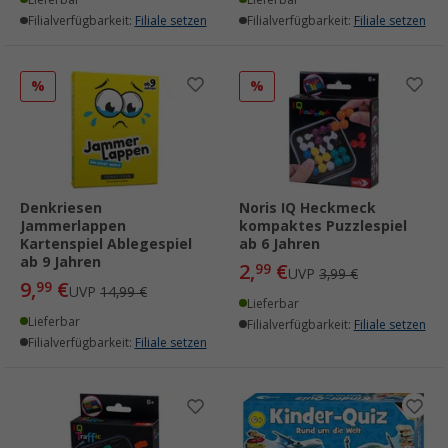
Filialverfügbarkeit:
Filiale setzen
Filialverfügbarkeit:
Filiale setzen
%
%
Denkriesen
Noris IQ Heckmeck
Jammerlappen
kompaktes Puzzlespiel
Kartenspiel Ablegespiel
ab 6 Jahren
ab 9 Jahren
2,
€
99
UVP
3,99 €
9,
€
99
UVP
14,99 €
Lieferbar
Lieferbar
Filialverfügbarkeit:
Filiale setzen
Filialverfügbarkeit:
Filiale setzen