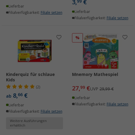
3,
€
99
Lieferbar
Lieferbar
Filialverfügbarkeit:
Filiale setzen
Filialverfügbarkeit:
Filiale setzen
%
Kinderquiz für schlaue
Mnemory Mathespiel
Kids
27,
€
(2)
99
UVP
29,99 €
8,
€
66
ab
Lieferbar
Filialverfügbarkeit:
Filiale setzen
Lieferbar
Filialverfügbarkeit:
Filiale setzen
Weitere Ausführungen
erhältlich