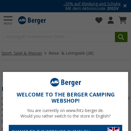
-20% auf Kleidung und Schuhe
Mit dem Aktionscode
20SSV
Sport, Spiel & Wasser
Reise- & Lernspiele
(28)
FILTER ANZEIGEN
REISE- & LERNSPIELE
WELCOME TO THE BERGER CAMPING
Reise- & Lernspiele bringen Abwechslung in den Campingurlaub, auf
WEBSHOP!
lange Autofahrten und an Regentagen. Von kompakten
Kartenspielen über spannende Quizze bis hin zu Lern- und
You are currently on www.fritz-berger.de.
Logikspielen findest du hier Unterhaltung für Kinder, Familien und
Would you rather switch to the store in English?
Jetzt mehr über unsere Kategorie
Reise- & Lernspiele
erfahren...
Sortieren: