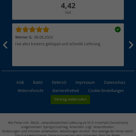
Über uns
4,42
Hauptkatalog
Gut
Händler werden
Werner G.
08.08.2026
Alb
Hat alles bestens geklappt und schnelle Lieferung
pas
AGB
BattG
ElektroG
Impressum
Datenschutz
Widerrufsrecht
Barrierefreiheit
Cookie-Einstellungen
Vertrag widerrufen
Alle Preise inkl. MwSt., versandkostenfreie Lieferung ab 50 € innerhalb Deutschland,
ausgenommen Sperrgutzuschlag. Ansonsten zzgl. Versandkosten.
Änderungen und Irrtümer vorbehalten. Abbildungen ähnlich. Nur solange der Vorrat reicht.
Die durchgestrichenen Preise entsprechen dem bisherigen Preis bei Berger.