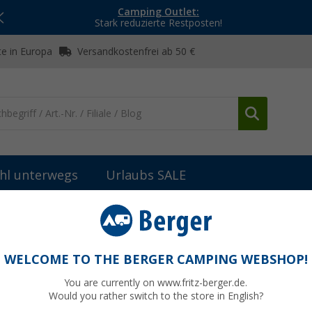
Camping Outlet:
Stark reduzierte Restposten!
e in Europa
Versandkostenfrei ab 50 €
hl unterwegs
Urlaubs SALE
WELCOME TO THE BERGER CAMPING WEBSHOP!
S
You are currently on www.fritz-berger.de.
Would you rather switch to the store in English?