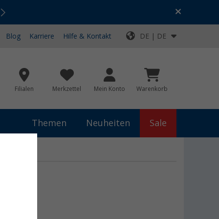
Urlaubs-SALE:
Top-Deals für dein Abenteuer!
Blog
Karriere
Hilfe & Kontakt
DE | DE
Filialen
Merkzettel
Mein Konto
Warenkorb
Themen
Neuheiten
Sale