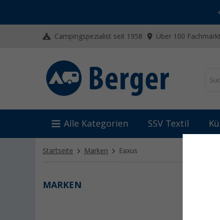
-20% auf Kleidung und Schuhe
Mit dem Aktionscode
20SSV
Campingspezialist seit 1958
Über 100 Fachmärkt
Alle Kategorien
SSV Textil
Kü
Startseite
Marken
Eaxus
MARKEN
EAXU