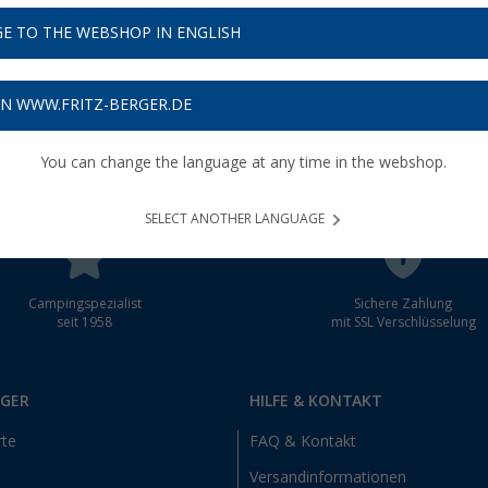
E TO THE WEBSHOP IN ENGLISH
schein
ON WWW.FRITZ-BERGER.DE
You can change the language at any time in the webshop.
SELECT ANOTHER LANGUAGE
Campingspezialist
Sichere Zahlung
seit 1958
mit SSL Verschlüsselung
RGER
HILFE & KONTAKT
rte
FAQ & Kontakt
Versandinformationen