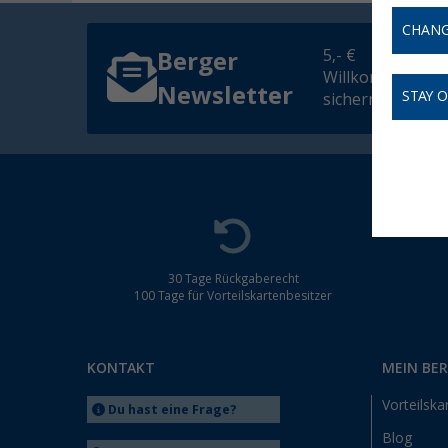
CHANG
5,- €
Berger
Willkommensgut
Newsletter
STAY 
sichern
30 Tage Rückgaberecht
100 Tage für Vorteilskartenbesitzer
KONTAKT
MEIN BE
Vorteilska
Du hast eine Frage?
Blog