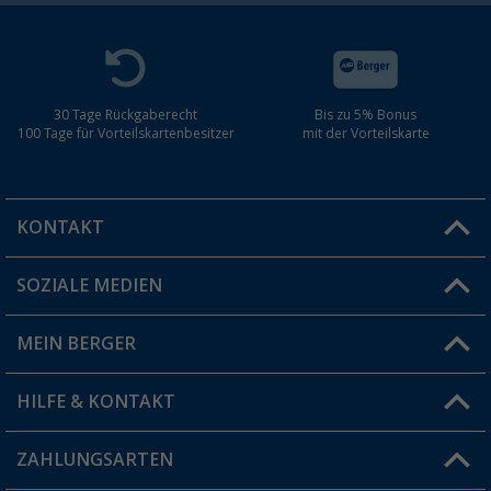
30 Tage Rückgaberecht
Bis zu 5% Bonus
100 Tage für Vorteilskartenbesitzer
mit der Vorteilskarte
KONTAKT
SOZIALE MEDIEN
Du hast eine Frage?
MEIN BERGER
Filiale finden
HILFE & KONTAKT
Vorteilskarte
Blog
ZAHLUNGSARTEN
FAQ & Kontakt