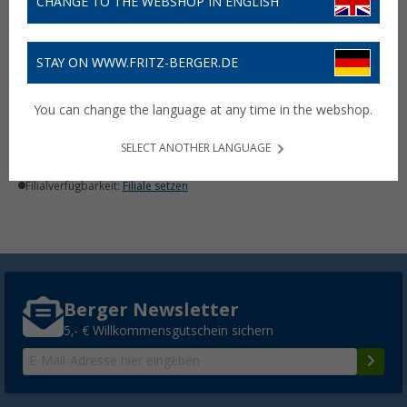
CHANGE TO THE WEBSHOP IN ENGLISH
STAY ON WWW.FRITZ-BERGER.DE
Bauer Electronics DC-DC
Spannungswandler 8 bis
You can change the language at any time in the webshop.
40 V auf 12 V 3 A 36 W
19,
€
99
UVP
29,99 €
SELECT ANOTHER LANGUAGE
Lieferbar
Filialverfügbarkeit:
Filiale setzen
Berger Newsletter
5,- € Willkommensgutschein sichern