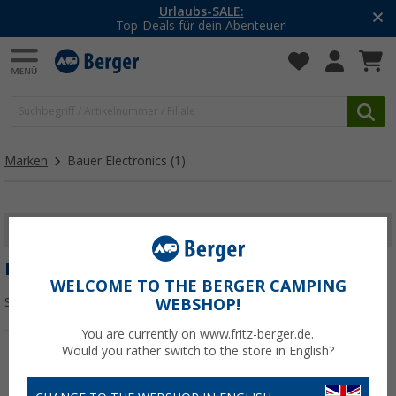
LE:
-20% auf Kleidung 
 Abenteuer!
Mit dem Aktionsc
Marken
Bauer Electronics
(1)
FILTER ANZEIGEN
BAUER ELECTRONICS
WELCOME TO THE BERGER CAMPING
Sortieren:
WEBSHOP!
You are currently on www.fritz-berger.de.
Would you rather switch to the store in English?
%