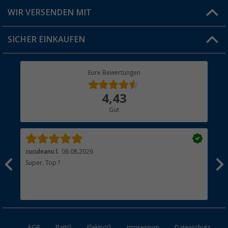
Produkttester
Versandinformationen
WIR VERSENDEN MIT
Jobs & Karriere
Click & Collect
SICHER EINKAUFEN
Geschenkgutschein
Rücksendung
Berger Bewusst
Eure Bewertungen
Bestellstatus
Über uns
4,43
Hauptkatalog
Gut
Händler werden
cuculeanu l.
06.08.2026
Bär
Super. Top ?
Seh
Sta
AGB
BattG
ElektroG
Impressum
Datenschutz