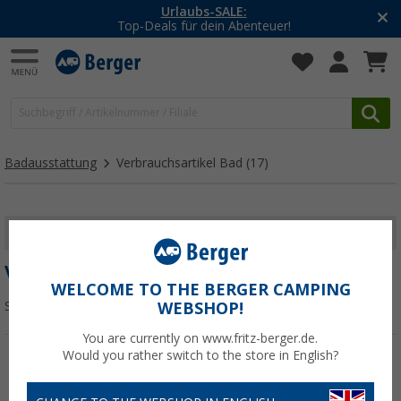
Urlaubs-SALE:
Top-Deals für dein Abenteuer!
Badausstattung
Verbrauchsartikel Bad
(17)
FILTER ANZEIGEN
VERBRAUCHSARTIKEL BAD
WELCOME TO THE BERGER CAMPING
Sortieren:
WEBSHOP!
You are currently on www.fritz-berger.de.
Would you rather switch to the store in English?
%