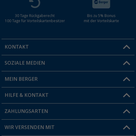
30 Tage Rückgaberecht
Bis zu 5% Bonus
100 Tage für Vorteilskartenbesitzer
mit der Vorteilskarte
KONTAKT
SOZIALE MEDIEN
Du hast eine Frage?
MEIN BERGER
Filiale finden
HILFE & KONTAKT
Vorteilskarte
Blog
ZAHLUNGSARTEN
FAQ & Kontakt
Produkttester
Versandinformationen
WIR VERSENDEN MIT
Jobs & Karriere