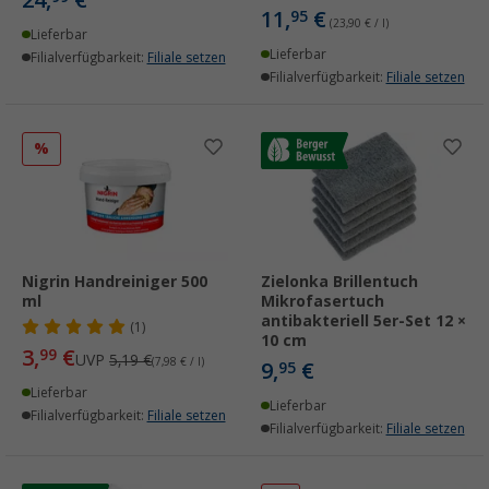
24,
€
11,
€
95
(23,90 € / l)
Lieferbar
Lieferbar
Filialverfügbarkeit:
Filiale setzen
Filialverfügbarkeit:
Filiale setzen
%
Nigrin Handreiniger 500
Zielonka Brillentuch
ml
Mikrofasertuch
antibakteriell 5er-Set 12 ×
(1)
10 cm
3,
€
99
UVP
5,19 €
(7,98 € / l)
9,
€
95
Lieferbar
Lieferbar
Filialverfügbarkeit:
Filiale setzen
Filialverfügbarkeit:
Filiale setzen