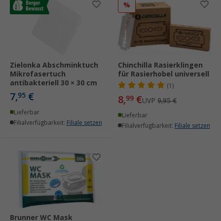
%
Zielonka Abschminktuch
Chinchilla Rasierklingen
Mikrofasertuch
für Rasierhobel universell
antibakteriell 30 × 30 cm
(1)
7,
€
95
8,
€
99
UVP
9,95 €
Lieferbar
Lieferbar
Filialverfügbarkeit:
Filiale setzen
Filialverfügbarkeit:
Filiale setzen
Brunner WC Mask