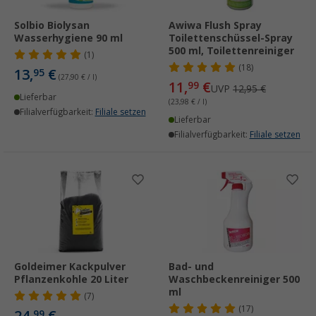
Solbio Biolysan
Awiwa Flush Spray
Wasserhygiene 90 ml
Toilettenschüssel-Spray
500 ml, Toilettenreiniger
(1)
(18)
13,
€
95
(27,90 € / l)
11,
€
99
UVP
12,95 €
Lieferbar
(23,98 € / l)
Filialverfügbarkeit:
Filiale setzen
Lieferbar
Filialverfügbarkeit:
Filiale setzen
Goldeimer Kackpulver
Bad- und
Pflanzenkohle 20 Liter
Waschbeckenreiniger 500
ml
(7)
(17)
99