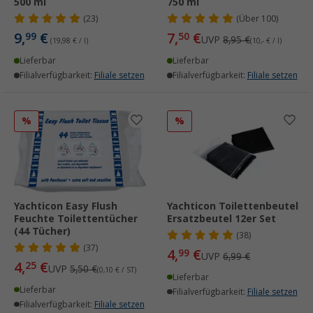
500 ml
750 ml
(23)
(
Über
100)
9,
€
7,
€
99
50
UVP
8,95 €
(19,98 € / l)
(10,- € / l)
Lieferbar
Lieferbar
Filialverfügbarkeit:
Filiale setzen
Filialverfügbarkeit:
Filiale setzen
%
%
Yachticon Easy Flush
Yachticon Toilettenbeutel
Feuchte Toilettentücher
Ersatzbeutel 12er Set
(44 Tücher)
(38)
(37)
4,
€
99
UVP
6,99 €
4,
€
25
UVP
5,50 €
(0,10 € / ST)
Lieferbar
Lieferbar
Filialverfügbarkeit:
Filiale setzen
Filialverfügbarkeit:
Filiale setzen