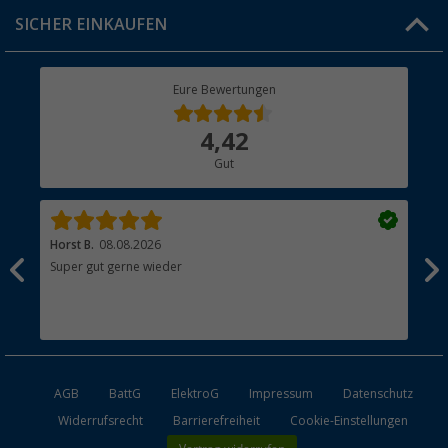
Click & Collect
SICHER EINKAUFEN
Geschenkgutschein
Rücksendung
Berger Bewusst
Eure Bewertungen
Bestellstatus
Über uns
4,42
Hauptkatalog
Gut
Händler werden
Horst B.
08.08.2026
Joa
nn
Super gut gerne wieder
Ist
ngen
esen
AGB
BattG
ElektroG
Impressum
Datenschutz
Widerrufsrecht
Barrierefreiheit
Cookie-Einstellungen