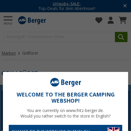
Urlaubs-SALE:
Top-Deals für dein Abenteuer!
Marken
Grillfürst
GRILLFÜRST
WELCOME TO THE BERGER CAMPING
WEBSHOP!
Berger Newsletter
5,- € Willkommensgutschein sichern
You are currently on www.fritz-berger.de.
Would you rather switch to the store in English?