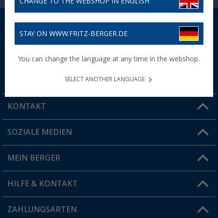
CHANGE TO THE WEBSHOP IN ENGLISH
STAY ON WWW.FRITZ-BERGER.DE
30 Tage Rückgaberecht
Bis zu 5% Bonus
You can change the language at any time in the webshop.
100 Tage für Vorteilskartenbesitzer
mit der Vorteilskarte
SELECT ANOTHER LANGUAGE
KONTAKT
SOZIALE MEDIEN
Du hast eine Frage?
MEIN BERGER
Filiale finden
HILFE & KONTAKT
Vorteilskarte
Blog
ZAHLUNGSARTEN
FAQ & Kontakt