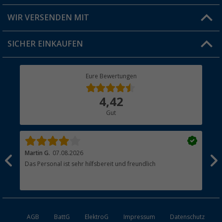
Produkttester
Versandinformationen
WIR VERSENDEN MIT
Jobs & Karriere
Click & Collect
SICHER EINKAUFEN
Geschenkgutschein
Rücksendung
Berger Bewusst
Eure Bewertungen
Bestellstatus
Über uns
4,42
Hauptkatalog
Gut
Händler werden
Martin G.
07.08.2026
Jue
Das Personal ist sehr hilfsbereit und freundlich
Per
AGB
BattG
ElektroG
Impressum
Datenschutz