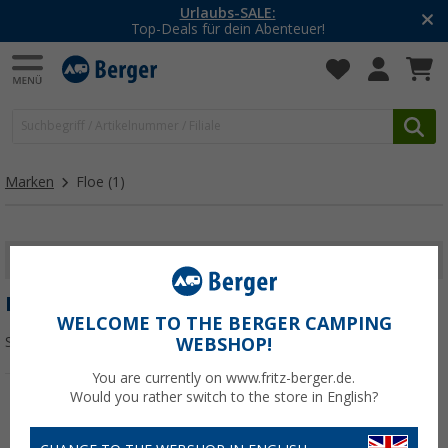
Urlaubs-SALE:
Top-Deals für dein Abenteuer!
Marken
Floe
(1)
FILTER ANZEIGEN
FLOE
WELCOME TO THE BERGER CAMPING
Sortieren:
WEBSHOP!
You are currently on www.fritz-berger.de.
Would you rather switch to the store in English?