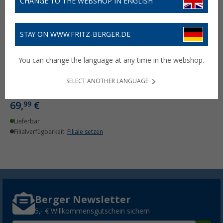
CHANGE TO THE WEBSHOP IN ENGLISH
STAY ON WWW.FRITZ-BERGER.DE
Floe
Entwässerungsausrüstung
You can change the language at any time in the webshop.
für Frischwassersystem
von Wohnwagen /
Reisemobil
SELECT ANOTHER LANGUAGE
(51)
69,
€
99
Lieferbar
Filialverfügbarkeit:
Filiale setzen
Berger Newsletter
5,- € Willkommensgutschein sichern