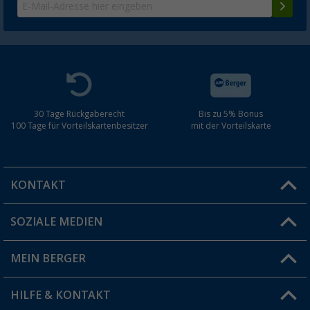
30 Tage Rückgaberecht
Bis zu 5% Bonus
100 Tage für Vorteilskartenbesitzer
mit der Vorteilskarte
KONTAKT
SOZIALE MEDIEN
Du hast eine Frage?
MEIN BERGER
Filiale finden
HILFE & KONTAKT
Vorteilskarte