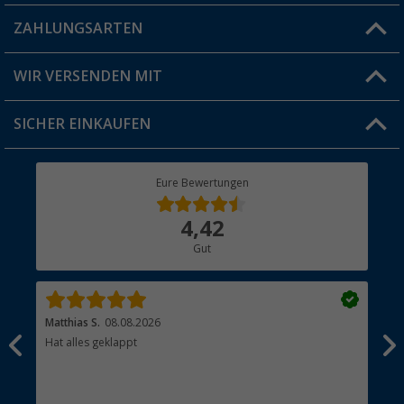
Blog
ZAHLUNGSARTEN
FAQ & Kontakt
Produkttester
Versandinformationen
WIR VERSENDEN MIT
Jobs & Karriere
Click & Collect
SICHER EINKAUFEN
Geschenkgutschein
Rücksendung
Berger Bewusst
Eure Bewertungen
Bestellstatus
Über uns
4,42
Hauptkatalog
Gut
Händler werden
Matthias S.
08.08.2026
Kat
Hat alles geklappt
Sch
Bez