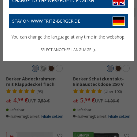
CHANGE TO THE WEBSHOP IN ENGLISH
Seite 1 von 2
STAY ON WWW.FRITZ-BERGER.DE
%
%
You can change the language at any time in the webshop.
SELECT ANOTHER LANGUAGE
Berker Abdeckrahmen
Berker Schutzkontakt-
mit Klappdeckel flach
Einbausteckdose 250 V
(93)
(
Über
100)
4,
€
5,
€
99
99
ab
UVP
7,50 €
ab
UVP
11,99 €
Lieferbar
Lieferbar
Filialverfügbarkeit:
Filiale setzen
Filialverfügbarkeit:
Filiale setzen
%