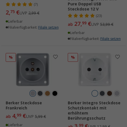
Pure Doppel USB
(7)
Steckdose 12 V
2,
€
75
UVP
2,99 €
(23)
Lieferbar
27,
€
99
ab
UVP
53,99 €
Filialverfügbarkeit:
Filiale setzen
Lieferbar
Filialverfügbarkeit:
Filiale setzen
%
%
Berker Steckdose
Berker Integro Steckdose
Frankreich
Schutzkontakt mit
erhöhtem
4,
€
99
ab
UVP
5,99 €
Berührungsschutz
3,
€
Lieferbar
99
ab
UVP
12,99 €