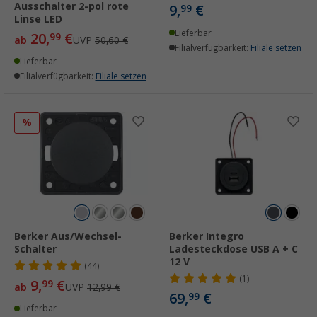
Ausschalter 2-pol rote
9,
€
99
Linse LED
Lieferbar
20,
€
99
ab
UVP
50,60 €
Filialverfügbarkeit:
Filiale setzen
Lieferbar
Filialverfügbarkeit:
Filiale setzen
%
Berker Aus/Wechsel-
Berker Integro
Schalter
Ladesteckdose USB A + C
12 V
(44)
(1)
9,
€
99
ab
UVP
12,99 €
69,
€
99
Lieferbar