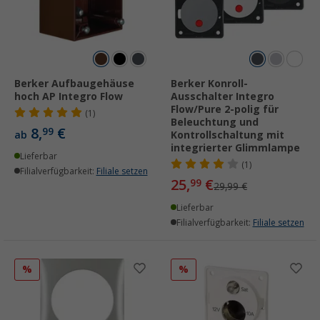
Berker Aufbaugehäuse
Berker Konroll-
hoch AP Integro Flow
Ausschalter Integro
Flow/Pure 2-polig für
(1)
Beleuchtung und
8,
€
99
ab
Kontrollschaltung mit
integrierter Glimmlampe
Lieferbar
(1)
Filialverfügbarkeit:
Filiale setzen
25,
€
99
29,99 €
Lieferbar
Filialverfügbarkeit:
Filiale setzen
%
%