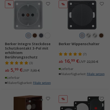
%
%
Berker Integro Steckdose
Berker Wippenschalter
Schutzkontakt 3-Pol mit
erhöhtem
(7)
Berührungsschutz
16,
€
99
ab
UVP
22,50 €
(3)
5,
€
99
Lieferbar
ab
UVP
7,30 €
Filialverfügbarkeit:
Filiale setzen
Lieferbar
Filialverfügbarkeit:
Filiale setzen
%