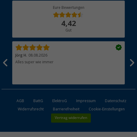
Berger Bewusst
Eure Bewertungen
Bestellstatus
Über uns
4,42
Hauptkatalog
Gut
Händler werden
Jörg H.
08.08.2026
Kla
Alles super wie immer
Ein
und
Lei
Max
unk
AGB
BattG
ElektroG
Impressum
Datenschutz
Widerrufsrecht
Barrierefreiheit
Cookie-Einstellungen
Vertrag widerrufen