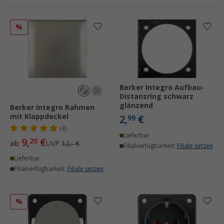
%
Berker Integro Aufbau-
Distanzring schwarz
glänzend
Berker Integro Rahmen
mit Klappdeckel
2,
€
99
(3)
Lieferbar
9,
€
20
ab
UVP
12,- €
Filialverfügbarkeit:
Filiale setzen
Lieferbar
Filialverfügbarkeit:
Filiale setzen
%