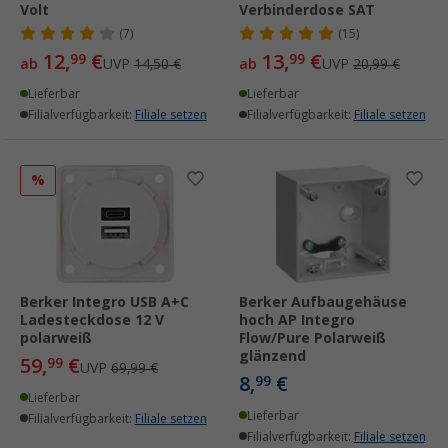
Volt
Verbinderdose SAT
(7)
(15)
12,
€
13,
€
99
99
ab
UVP
14,50 €
ab
UVP
20,99 €
Lieferbar
Lieferbar
Filialverfügbarkeit:
Filiale setzen
Filialverfügbarkeit:
Filiale setzen
%
Berker Integro USB A+C
Berker Aufbaugehäuse
Ladesteckdose 12 V
hoch AP Integro
polarweiß
Flow/Pure Polarweiß
glänzend
59,
€
99
UVP
69,99 €
8,
€
99
Lieferbar
Lieferbar
Filialverfügbarkeit:
Filiale setzen
Filialverfügbarkeit:
Filiale setzen