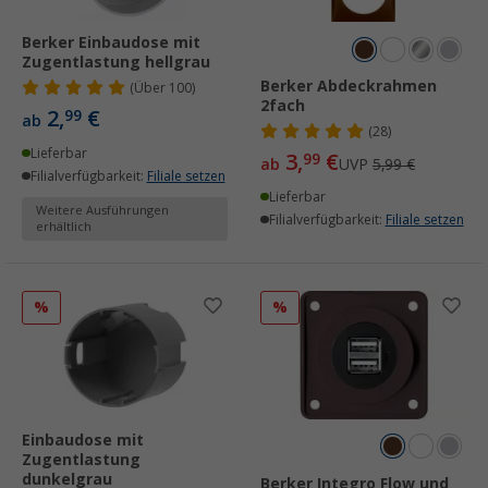
Berker Einbaudose mit
Zugentlastung hellgrau
Berker Abdeckrahmen
(
Über
100)
2fach
2,
€
99
ab
(28)
Lieferbar
3,
€
99
ab
UVP
5,99 €
Filialverfügbarkeit:
Filiale setzen
Lieferbar
Weitere Ausführungen
Filialverfügbarkeit:
Filiale setzen
erhältlich
%
%
Einbaudose mit
Zugentlastung
dunkelgrau
Berker Integro Flow und