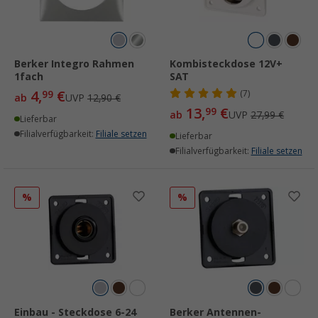
Berker Integro Rahmen
Kombisteckdose 12V+
1fach
SAT
4,
€
99
(7)
ab
UVP
12,90 €
13,
€
99
ab
UVP
27,99 €
Lieferbar
Filialverfügbarkeit:
Filiale setzen
Lieferbar
Filialverfügbarkeit:
Filiale setzen
%
%
Einbau - Steckdose 6-24
Berker Antennen-