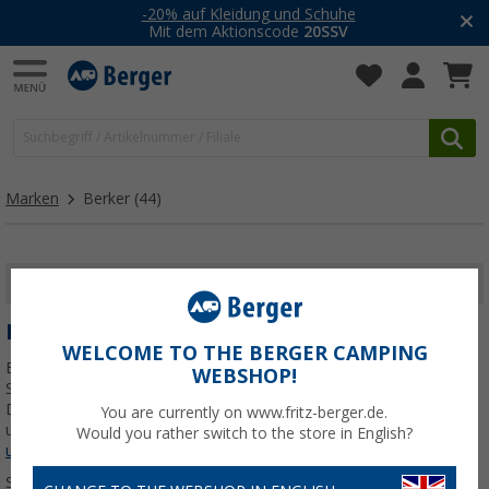
-20% auf Kleidung und Schuhe
Mit dem Aktionscode
20SSV
Marken
Berker
(44)
FILTER ANZEIGEN
BERKER
WELCOME TO THE BERGER CAMPING
Berker gehört zu den bekannten Herstellern von Schaltern und
WEBSHOP!
Steckdosen und wurden 2010 von der Hager Group übernommen.
Die Steckdosen finden im Caravan oder Wohnmobil Verwendung
You are currently on www.fritz-berger.de.
und sind für den Anschluss digitaler Geräte zur
Jetzt mehr über
Would you rather switch to the store in English?
unsere Kategorie
Berker
erfahren...
Sortieren: