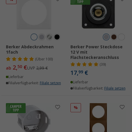
Berker Abdeckrahmen
Berker Power Steckdose
1fach
12 V mit
Flachsteckeranschluss
(
Über
100)
(39)
2,
€
50
ab
UVP
2,99 €
17,
€
99
Lieferbar
Lieferbar
Filialverfügbarkeit:
Filiale setzen
Filialverfügbarkeit:
Filiale setzen
%