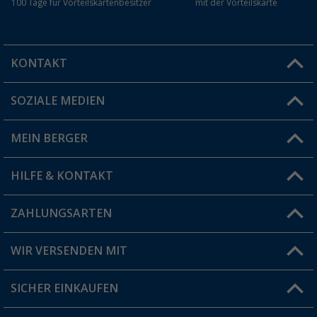
100 Tage für Vorteilskartenbesitzer
mit der Vorteilskarte
KONTAKT
SOZIALE MEDIEN
Du hast eine Frage?
MEIN BERGER
Filiale finden
HILFE & KONTAKT
Vorteilskarte
Blog
ZAHLUNGSARTEN
FAQ & Kontakt
Produkttester
Versandinformationen
WIR VERSENDEN MIT
Jobs & Karriere
Click & Collect
SICHER EINKAUFEN
Geschenkgutschein
Rücksendung