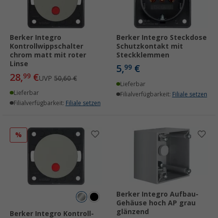
Berker Integro
Berker Integro Steckdose
Kontrollwippschalter
Schutzkontakt mit
chrom matt mit roter
Steckklemmen
Linse
5,
€
99
28,
€
99
UVP
50,60 €
Lieferbar
Lieferbar
Filialverfügbarkeit:
Filiale setzen
Filialverfügbarkeit:
Filiale setzen
%
Berker Integro Aufbau-
Gehäuse hoch AP grau
glänzend
Berker Integro Kontroll-