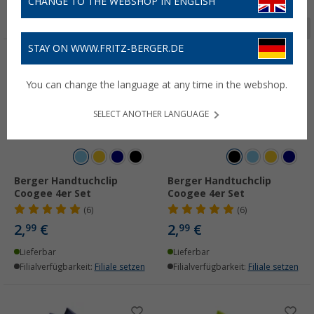
CHANGE TO THE WEBSHOP IN ENGLISH
Seite 1 von 5
STAY ON WWW.FRITZ-BERGER.DE
You can change the language at any time in the webshop.
SELECT ANOTHER LANGUAGE
Berger Handtuchclip
Berger Handtuchclip
Coogee 4er Set
Coogee 4er Set
(6)
(6)
2,
€
2,
€
99
99
Lieferbar
Lieferbar
Filialverfügbarkeit:
Filiale setzen
Filialverfügbarkeit:
Filiale setzen