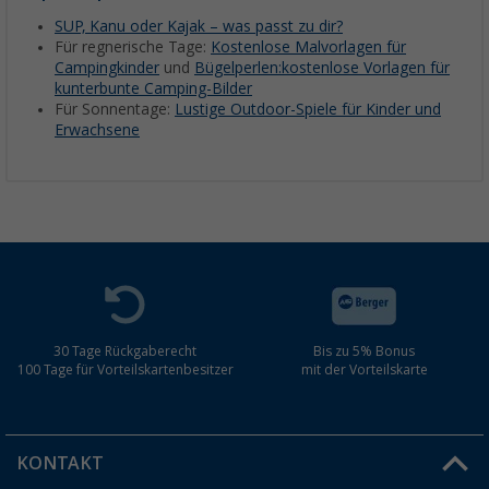
SUP, Kanu oder Kajak – was passt zu dir?
Für regnerische Tage:
Kostenlose Malvorlagen für
Campingkinder
und
Bügelperlen:kostenlose Vorlagen für
kunterbunte Camping-Bilder
Für Sonnentage:
Lustige Outdoor-Spiele für Kinder und
Erwachsene
30 Tage Rückgaberecht
Bis zu 5% Bonus
100 Tage für Vorteilskartenbesitzer
mit der Vorteilskarte
KONTAKT