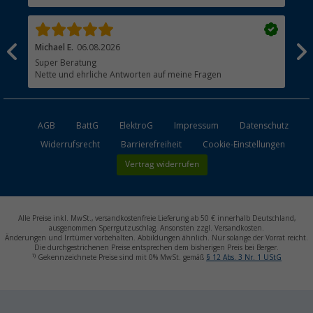
Händler werden
Michael E.
06.08.2026
jör
Super Beratung
Gut
Nette und ehrliche Antworten auf meine Fragen
AGB
BattG
ElektroG
Impressum
Datenschutz
Widerrufsrecht
Barrierefreiheit
Cookie-Einstellungen
Vertrag widerrufen
Alle Preise inkl. MwSt., versandkostenfreie Lieferung ab 50 € innerhalb Deutschland,
ausgenommen Sperrgutzuschlag. Ansonsten zzgl. Versandkosten.
Änderungen und Irrtümer vorbehalten. Abbildungen ähnlich. Nur solange der Vorrat reicht.
Die durchgestrichenen Preise entsprechen dem bisherigen Preis bei Berger.
1)
Gekennzeichnete Preise sind mit 0% MwSt. gemäß
§ 12 Abs. 3 Nr. 1 UStG