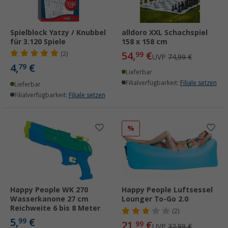
Spielblock Yatzy / Knubbel
alldoro XXL Schachspiel
für 3.120 Spiele
158 x 158 cm
54,
€
(2)
99
UVP
74,99 €
4,
€
79
Lieferbar
Filialverfügbarkeit:
Filiale setzen
Lieferbar
Filialverfügbarkeit:
Filiale setzen
%
Happy People WK 270
Happy People Luftsessel
Wasserkanone 27 cm
Lounger To-Go 2.0
Reichweite 6 bis 8 Meter
(2)
5,
€
99
21,
€
99
UVP
32,99 €