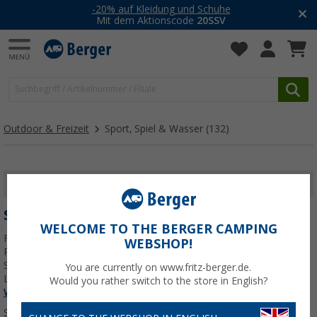
-20% auf Kleidung und Schuhe
Mit dem Aktionscode
20SSV
Outdoor & Freizeit
Sport, Spiel & Wasser
(132)
FILTER ANZEIGEN
SPORT, SPIEL & WASSER
WELCOME TO THE BERGER CAMPING
Für unterwegs, Regentage und aktive Stunden im Freien: Entdecke
WEBSHOP!
Reise- und Lernspiele, Outdoor-Spiele sowie alles für Wasserspaß,
SUP, Kajak und Schlauchboot. So kommt im Campingurlaub keine
You are currently on www.fritz-berger.de.
Langeweile auf.
Jetzt mehr über unsere Kategorie
Sport, Spiel &
Would you rather switch to the store in English?
Wasser
erfahren...
Sortieren: