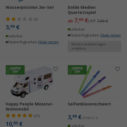
Wasserpistolen 2er-Set
Dolde Medien
Quartettspiel
7,
€
(2)
69
ab
UVP
7,99 €
3,
€
99
Lieferbar
Filialverfügbarkeit:
Filiale setzen
Lieferbar
Filialverfügbarkeit:
Filiale setzen
Weitere Ausführungen
erhältlich
Happy People Miniatur-
Seifenblasenschwert
Wohnmobil
3,
€
(21)
99
(31,92 € / l)
10,
€
95
Lieferbar