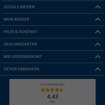
SOZIALE MEDIEN
Du hast eine Frage?
MEIN BERGER
Filiale finden
HILFE & KONTAKT
Vorteilskarte
Blog
ZAHLUNGSARTEN
FAQ & Kontakt
Produkttester
Versandinformationen
WIR VERSENDEN MIT
Jobs & Karriere
Click & Collect
SICHER EINKAUFEN
Geschenkgutschein
Rücksendung
Berger Bewusst
Eure Bewertungen
Bestellstatus
Über uns
4,43
Hauptkatalog
Gut