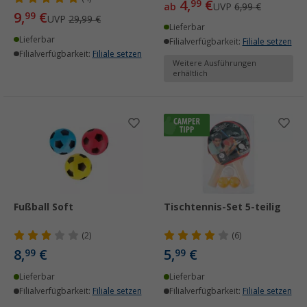
4,
€
99
ab
UVP
6,99 €
9,
€
99
UVP
29,99 €
Lieferbar
Lieferbar
Filialverfügbarkeit:
Filiale setzen
Filialverfügbarkeit:
Filiale setzen
Weitere Ausführungen
erhältlich
Fußball Soft
Tischtennis-Set 5-teilig
(2)
(6)
8,
€
5,
€
99
99
Lieferbar
Lieferbar
Filialverfügbarkeit:
Filiale setzen
Filialverfügbarkeit:
Filiale setzen