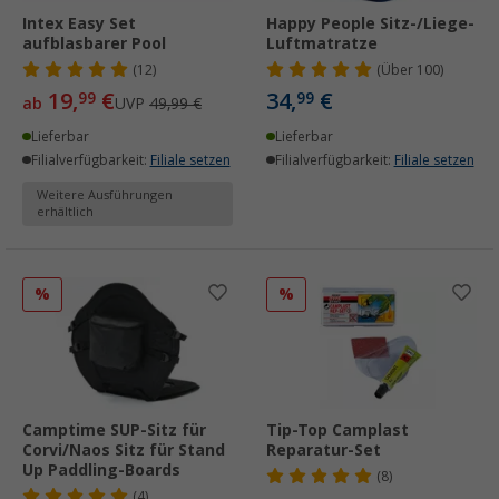
Intex Easy Set
Happy People Sitz-/Liege-
aufblasbarer Pool
Luftmatratze
(12)
(
Über
100)
19,
€
34,
€
99
99
ab
UVP
49,99 €
Lieferbar
Lieferbar
Filialverfügbarkeit:
Filiale setzen
Filialverfügbarkeit:
Filiale setzen
Weitere Ausführungen
erhältlich
%
%
Camptime SUP-Sitz für
Tip-Top Camplast
Corvi/Naos Sitz für Stand
Reparatur-Set
Up Paddling-Boards
(8)
(4)