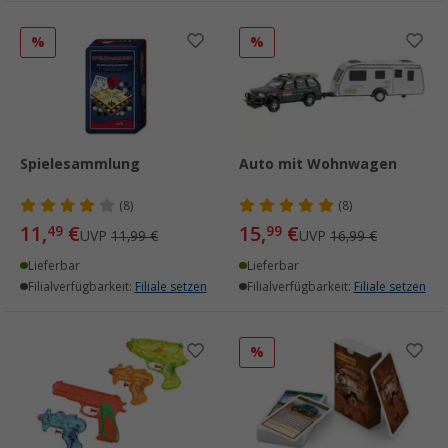
%
%
Spielesammlung
Auto mit Wohnwagen
(8)
(8)
11,
€
15,
€
49
99
UVP
11,99 €
UVP
16,99 €
Lieferbar
Lieferbar
Filialverfügbarkeit:
Filiale setzen
Filialverfügbarkeit:
Filiale setzen
%