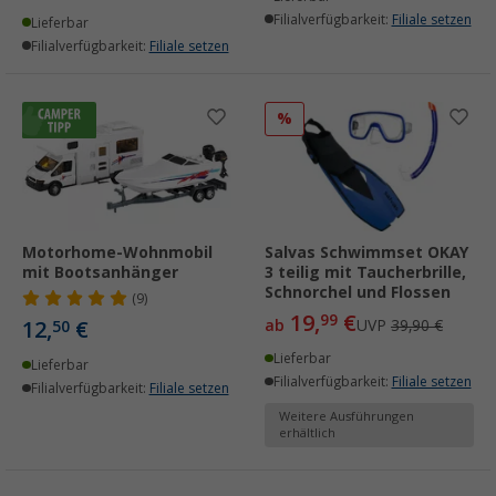
Filialverfügbarkeit:
Filiale setzen
Lieferbar
Filialverfügbarkeit:
Filiale setzen
%
Motorhome-Wohnmobil
Salvas Schwimmset OKAY
mit Bootsanhänger
3 teilig mit Taucherbrille,
Schnorchel und Flossen
(9)
19,
€
99
12,
€
ab
UVP
39,90 €
50
Lieferbar
Lieferbar
Filialverfügbarkeit:
Filiale setzen
Filialverfügbarkeit:
Filiale setzen
Weitere Ausführungen
erhältlich