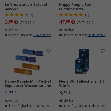
Luftmatratzen-Stöpsel
Happy People Box-
4er-Set
Luftmatratze
(7)
(16)
3,
€
47,
€
99
99
UVP
5,99 €
UVP
74,99 €
Lieferbar
Lieferbar
Filialverfügbarkeit:
Filiale setzen
Filialverfügbarkeit:
Filiale setzen
Happy People Mini Pocket
Noris Würfelbecher mit 6
Liquidator Wasserkanone
Würfeln
2,
€
3,
€
99
49
Lieferbar
Lieferbar
Filialverfügbarkeit:
Filiale setzen
Filialverfügbarkeit:
Filiale setzen