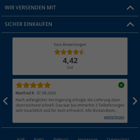
Produkttester
Versandinformationen
WIR VERSENDEN MIT
Jobs & Karriere
Click & Collect
SICHER EINKAUFEN
Geschenkgutschein
Rücksendung
Berger Bewusst
Eure Bewertungen
Bestellstatus
Über uns
4,42
Hauptkatalog
Gut
Händler werden
Manfred R.
07.08.2026
Han
Nach anfänglicher Verzögerung erfolgte die Lieferung dann
Sen
überraschend schnell. Das war bei immerhin 3 Teillieferungen
Lie
sehr beachtlich und für mich erfreulich. Alle Bestandteile
waren gut verpackt und in Ordnung. Das Gerät (Gasgrill)
weiterlesen
funktioniert bestens
AGB
BattG
ElektroG
Impressum
Datenschutz