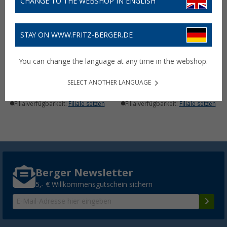
CHANGE TO THE WEBSHOP IN ENGLISH
STAY ON WWW.FRITZ-BERGER.DE
KaminX PB78 klappbarer
KaminX faltbarer
2-flammiger Kartuschen-
Kartuschen-Gaskocher
You can change the language at any time in the webshop.
Gaskocher mit Grillplatte
1,6 kW inklusive Tasche
83,
€
34,
€
95
99
UVP
99,- €
UVP
45,- €
SELECT ANOTHER LANGUAGE
Lieferbar
Lieferbar
Filialverfügbarkeit:
Filiale setzen
Filialverfügbarkeit:
Filiale setzen
Berger Newsletter
5,- € Willkommensgutschein sichern