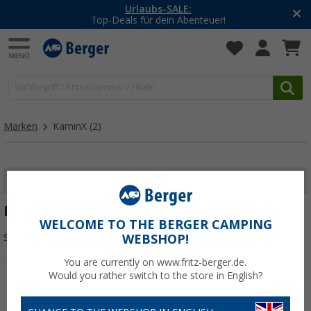
Urlaubs-SALE:
Top-Deals für dein Abenteuer!
Marken
KaminX
(2)
FILTER ANZEIGEN
KAMINX
WELCOME TO THE BERGER CAMPING
Sortieren:
WEBSHOP!
You are currently on www.fritz-berger.de.
Would you rather switch to the store in English?
%
%