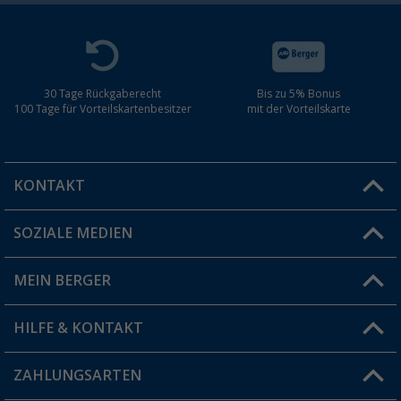
30 Tage Rückgaberecht
Bis zu 5% Bonus
100 Tage für Vorteilskartenbesitzer
mit der Vorteilskarte
KONTAKT
SOZIALE MEDIEN
Du hast eine Frage?
MEIN BERGER
Filiale finden
HILFE & KONTAKT
Vorteilskarte
Blog
ZAHLUNGSARTEN
FAQ & Kontakt