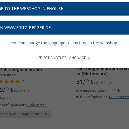
E TO THE WEBSHOP IN ENGLISH
ON WWW.FRITZ-BERGER.DE
You can change the language at any time in the webshop.
AT Industries Robusta
Veloursteppich mit
SELECT ANOTHER LANGUAGE
Gummirücken für
Industries Avon Nadelfilz
Fahrzeuginnenraum Breit
 Fahrzeuginnenraum
m (Meterware)
terware
31,
€
99
(2)
(16,- € / m²)
9,
€
99
Demnächst wieder lieferbar
(5,- € / m²)
Filialverfügbarkeit:
Filiale setze
ferbar
ialverfügbarkeit:
Filiale setzen
itere Ausführungen erhältlich