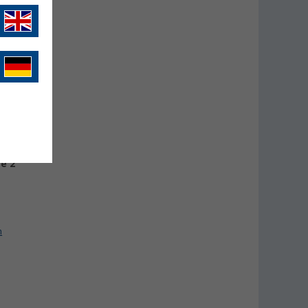
e 2
n