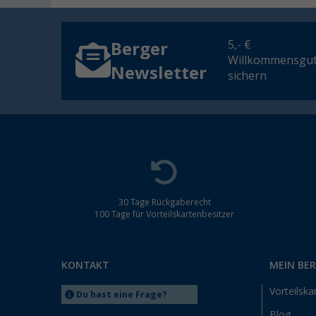
5,- €
Berger
Willkommensgut
Newsletter
sichern
30 Tage Rückgaberecht
100 Tage für Vorteilskartenbesitzer
KONTAKT
MEIN BE
Vorteilska
Du hast eine Frage?
Blog