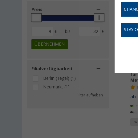
CHANG
Preis
STAY 
€
bis
€
ÜBERNEHMEN
Filialverfügbarkeit
AT 
für
Berlin (Tegel) (1)
Me
Neumarkt (1)
Filter aufheben
ab
Lie
Fil
We