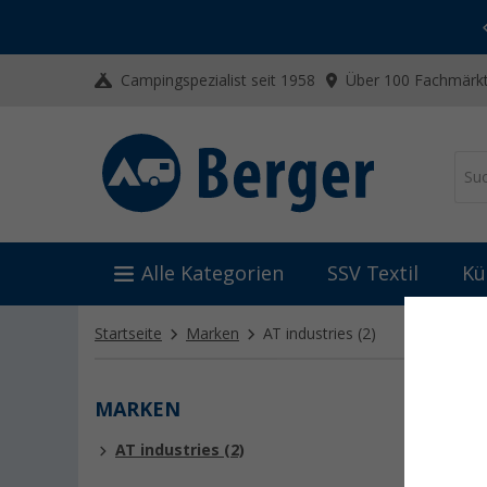
-20% auf Kleidung und Schuhe
Mit dem Aktionscode
20SSV
Campingspezialist seit 1958
Über 100 Fachmärkt
Alle Kategorien
SSV Textil
Kü
Startseite
Marken
AT industries
(2)
MARKEN
AT I
AT industries (2)