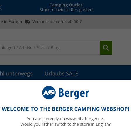
Camping Outlet:
Stark reduzierte Restposten!
e in Europa
Versandkostenfrei ab 50 €
hl unterwegs
Urlaubs SALE
WELCOME TO THE BERGER CAMPING WEBSHOP!
NDUSTRIES
You are currently on www.fritz-berger.de.
Would you rather switch to the store in English?