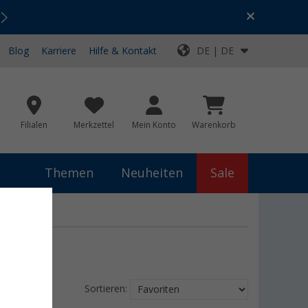
Urlaubs-SALE:
Top-Deals für dein Abenteuer!
Blog
Karriere
Hilfe & Kontakt
DE | DE
Filialen
Merkzettel
Mein Konto
Warenkorb
Themen
Neuheiten
Sale
Sortieren: