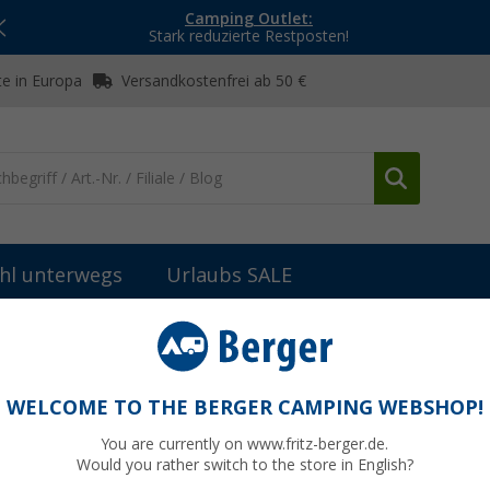
Camping Outlet:
Stark reduzierte Restposten!
e in Europa
Versandkostenfrei ab 50 €
hl unterwegs
Urlaubs SALE
WELCOME TO THE BERGER CAMPING WEBSHOP!
O
You are currently on www.fritz-berger.de.
Would you rather switch to the store in English?