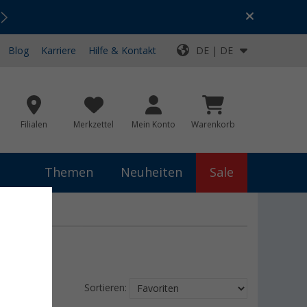
Urlaubs-SALE:
Top-Deals für dein Abenteuer!
Blog
Karriere
Hilfe & Kontakt
DE | DE
Filialen
Merkzettel
Mein Konto
Warenkorb
Themen
Neuheiten
Sale
Sortieren: