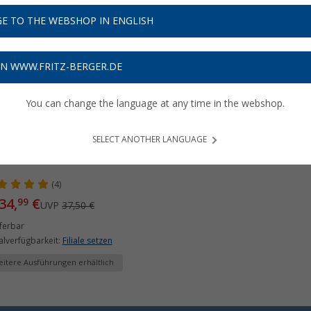
E TO THE WEBSHOP IN ENGLISH
%
ON WWW.FRITZ-BERGER.DE
You can change the language at any time in the webshop.
SELECT ANOTHER LANGUAGE
go Trinkflasche Sport
(4)
34,
€
99
UVP
37,50 €
ferbar
ialverfügbarkeit:
Filiale setzen
itere Ausführungen erhältlich