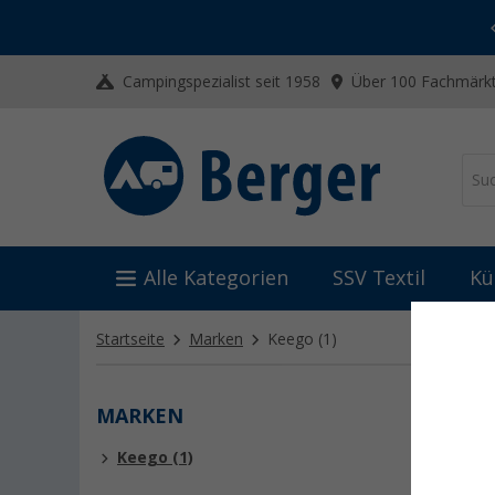
-20% auf Kleidung und Schuhe
Mit dem Aktionscode
20SSV
Campingspezialist seit 1958
Über 100 Fachmärkt
Alle Kategorien
SSV Textil
Kü
Startseite
Marken
Keego
(1)
MARKEN
KEEG
Keego (1)