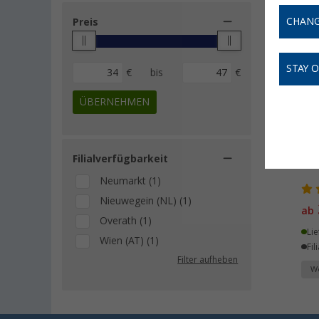
CHANG
Preis
STAY 
€
bis
€
ÜBERNEHMEN
Filialverfügbarkeit
Kee
Neumarkt (1)
Nieuwegein (NL) (1)
ab
Overath (1)
Lie
Wien (AT) (1)
Fil
Filter aufheben
We