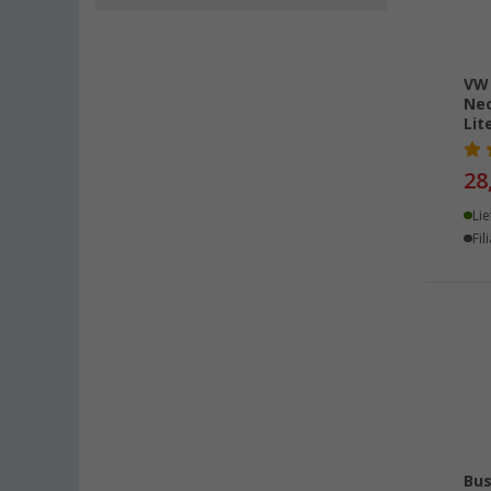
Bielefeld (8)
Bindlach (4)
Bischofsheim (10)
VW 
Neo
Bocholt (6)
Lit
Bordeaux (FR) (10)
Braunschweig (9)
28
Buchholz (10)
Lie
Chartres (FR) (1)
Fil
Coburg / Dörfles-Esbach (6)
Cottbus (9)
Cuxhaven (10)
Deggendorf (10)
Dettingen unter Teck (5)
Dornbirn (AT) (8)
Eisenach (6)
Ellingen (5)
Bus