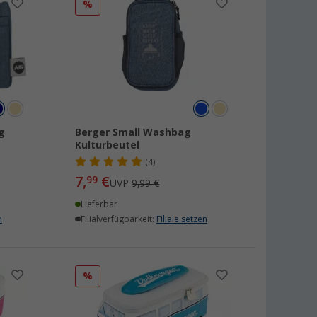
%
g
Berger Small Washbag
Kulturbeutel
(4)
7,
€
99
UVP
9,99 €
Lieferbar
n
Filialverfügbarkeit:
Filiale setzen
%