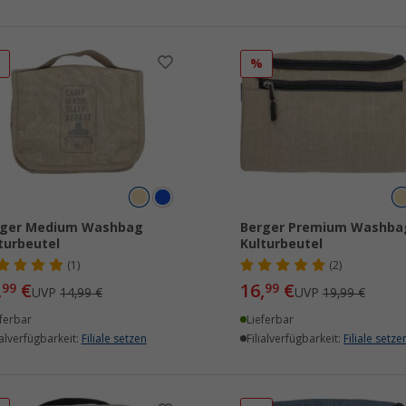
%
%
rger Medium Washbag
Berger Premium Washba
turbeutel
Kulturbeutel
(1)
(2)
,
€
16,
€
99
99
UVP
14,99 €
UVP
19,99 €
ferbar
Lieferbar
ialverfügbarkeit:
Filiale setzen
Filialverfügbarkeit:
Filiale setze