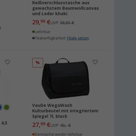
Reißverschlusstasche aus
gewachstem Baumwollcanvas
und Leder khaki
29,
€
99
UVP
39,95 €
n
Lieferbar
Filialverfügbarkeit:
Filiale setzen
%
VauDe WegaWash
Kulturbeutel mit integriertem
Spiegel 7L black
 4,5
27,
€
99
UVP
40,- €
Demnächst wieder lieferbar