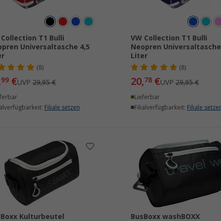
Collection T1 Bulli
VW Collection T1 Bulli
pren Universaltasche 4,5
Neopren Universaltasche
er
Liter
(8)
(8)
,
€
20,
€
99
78
UVP
29,95 €
UVP
29,95 €
ferbar
Lieferbar
ialverfügbarkeit:
Filiale setzen
Filialverfügbarkeit:
Filiale setze
Boxx Kulturbeutel
BusBoxx washBOXX