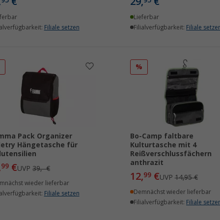
,
€
29,
€
95
95
ferbar
Lieferbar
ialverfügbarkeit:
Filiale setzen
Filialverfügbarkeit:
Filiale setze
%
%
mma Pack Organizer
Bo-Camp faltbare
letry Hängetasche für
Kulturtasche mit 4
utensilien
Reißverschlussfächern
anthrazit
,
€
99
UVP
39,- €
12,
€
99
UVP
14,95 €
mnächst wieder lieferbar
Demnächst wieder lieferbar
ialverfügbarkeit:
Filiale setzen
Filialverfügbarkeit:
Filiale setze