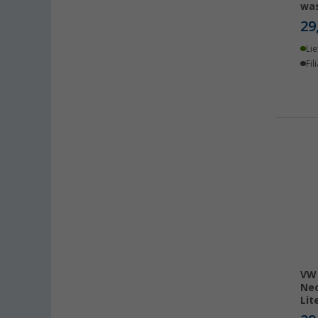
was
Erfurt (10)
29
Eriskirch (7)
Frankfurt am Main (8)
Lie
Fil
Freiburg (5)
Fulda (5)
Gera (9)
Gießen (7)
Grafenau (5)
Göttingen (10)
Gütersloh (6)
Hamburg (9)
Hannover (10)
Heide (6)
Heidelberg (8)
VW 
Neo
Heiligenhafen (10)
Lit
Heiligenzimmern (6)