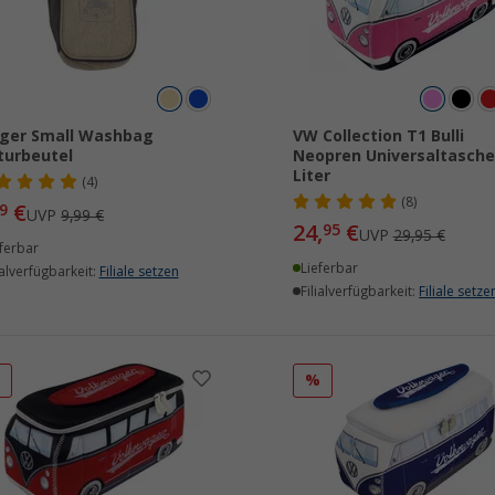
ger Small Washbag
VW Collection T1 Bulli
turbeutel
Neopren Universaltasche
Liter
(4)
(8)
€
9
UVP
9,99 €
24,
€
95
UVP
29,95 €
ferbar
Lieferbar
ialverfügbarkeit:
Filiale setzen
Filialverfügbarkeit:
Filiale setze
%
%