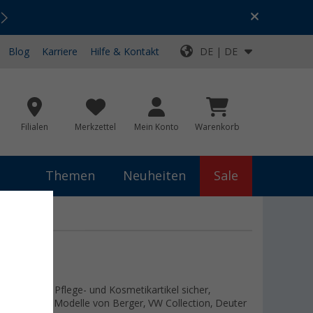
Urlaubs-SALE:
Top-Deals für dein Abenteuer!
Blog
Karriere
Hilfe & Kontakt
DE | DE
Filialen
Merkzettel
Mein Konto
Warenkorb
Themen
Neuheiten
Sale
 dass deine Pflege- und Kosmetikartikel sicher,
und stylische Modelle von Berger, VW Collection, Deuter