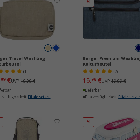
%
%
ger Travel Washbag
Berger Premium Washba
turbeutel
Kulturbeutel
(1)
(2)
,
€
16,
€
99
99
UVP
19,99 €
UVP
19,99 €
ferbar
Lieferbar
ialverfügbarkeit:
Filiale setzen
Filialverfügbarkeit:
Filiale setze
%
%