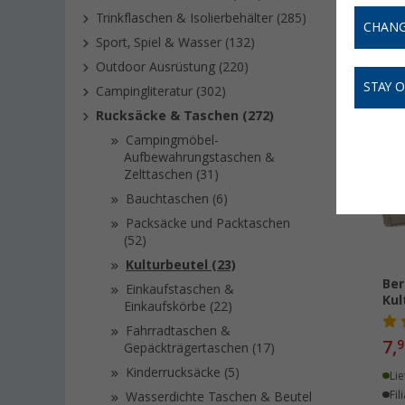
& Co. fü
Trinkflaschen & Isolierbehälter (285)
CHANG
Sport, Spiel & Wasser (132)
Outdoor Ausrüstung (220)
STAY 
Campingliteratur (302)
Rucksäcke & Taschen (272)
Campingmöbel-
Aufbewahrungstaschen &
Zelttaschen (31)
Bauchtaschen (6)
Packsäcke und Packtaschen
(52)
Kulturbeutel (23)
Ber
Einkaufstaschen &
Kul
Einkaufskörbe (22)
Fahrradtaschen &
7,
9
Gepäckträgertaschen (17)
Kinderrucksäcke (5)
Lie
Fil
Wasserdichte Taschen & Beutel