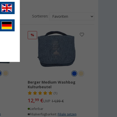
.
Sortieren:
%
Berger Medium Washbag
Kulturbeutel
(1)
12,
€
99
UVP
14,99 €
Lieferbar
n
Filialverfügbarkeit:
Filiale setzen