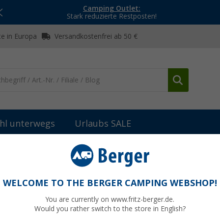
Camping Outlet:
Stark reduzierte Restposten!
e in Europa
Versandkostenfrei ab 50 €
hl unterwegs
Urlaubs SALE
n
Kulturbeutel
(23)
WELCOME TO THE BERGER CAMPING WEBSHOP!
URBEUTEL
You are currently on www.fritz-berger.de.
g, Roadtrip oder Flugreise – ein praktischer Kulturbeutel sorgt dafür,
Would you rather switch to the store in English?
it und gut organisiert verstaut sind. Entdecke platzsparende, robuste 