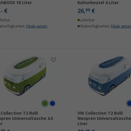
hBOXX 10 Liter
Kulturbeutel 4 Liter
,- €
26,
€
99
ferbar
Lieferbar
ialverfügbarkeit:
Filiale setzen
Filialverfügbarkeit:
Filiale setze
Collection T2 Bulli
VW Collection T2 Bulli
pren Universaltasche 4,5
Neopren Universaltasche
er
Liter