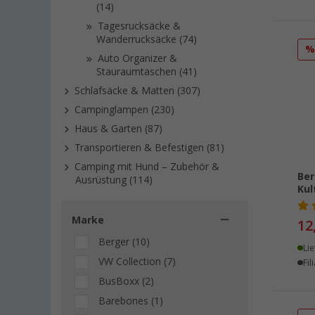
(14)
Tagesrucksäcke &
Wanderrucksäcke (74)
Auto Organizer &
Stauraumtaschen (41)
Schlafsäcke & Matten (307)
Campinglampen (230)
Haus & Garten (87)
Transportieren & Befestigen (81)
Camping mit Hund – Zubehör &
Be
Ausrüstung (114)
Kul
Marke
12
Berger (10)
Lie
VW Collection (7)
Fil
BusBoxx (2)
Barebones (1)