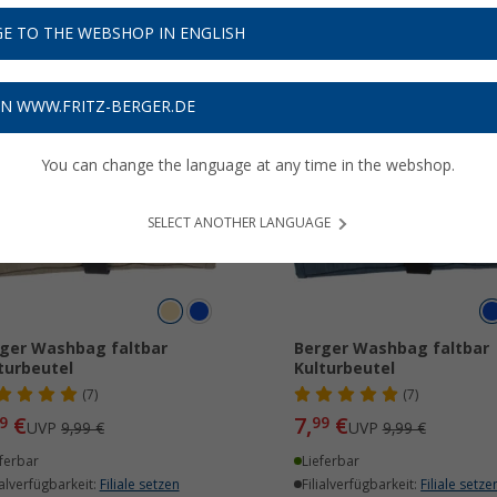
r unterwegs.
Jetzt mehr über unsere Kategorie
Kulturbeutel
erfahren..
E TO THE WEBSHOP IN ENGLISH
ON WWW.FRITZ-BERGER.DE
%
%
You can change the language at any time in the webshop.
SELECT ANOTHER LANGUAGE
ger Washbag faltbar
Berger Washbag faltbar
turbeutel
Kulturbeutel
(7)
(7)
€
7,
€
9
99
UVP
9,99 €
UVP
9,99 €
ferbar
Lieferbar
ialverfügbarkeit:
Filiale setzen
Filialverfügbarkeit:
Filiale setze