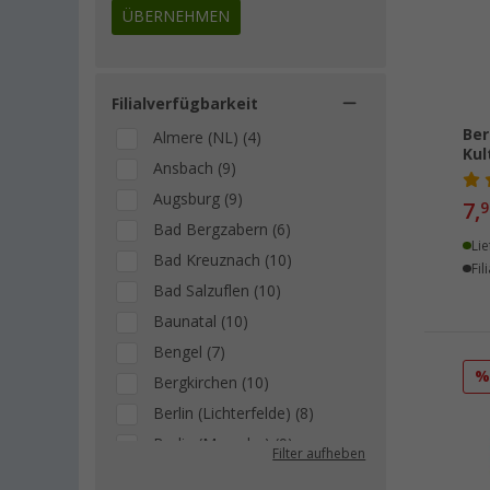
ÜBERNEHMEN
Filialverfügbarkeit
Ber
Almere (NL) (4)
Kul
Ansbach (9)
Augsburg (9)
7,
9
Bad Bergzabern (6)
Lie
Bad Kreuznach (10)
Fil
Bad Salzuflen (10)
Baunatal (10)
Bengel (7)
Bergkirchen (10)
Berlin (Lichterfelde) (8)
Berlin (Marzahn) (9)
Filter aufheben
Berlin (Tegel) (7)