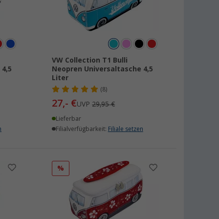
VW Collection T1 Bulli
 4,5
Neopren Universaltasche 4,5
Liter
(8)
27,- €
UVP
29,95 €
Lieferbar
n
Filialverfügbarkeit:
Filiale setzen
%