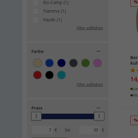
Bo-Camp (1)
Fiamma (1)
Vaude (1)
Filter aufheben
Farbe
Ber
Kul
14
Filter aufheben
Lie
Fil
Preis
€
bis
€