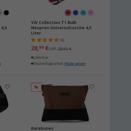
VW Collection T1 Bulli
 4,5
Neopren Universaltasche 4,5
Liter
(8)
28,
€
99
UVP
29,95 €
Lieferbar
n
Filialverfügbarkeit:
Filiale setzen
%
Barebones