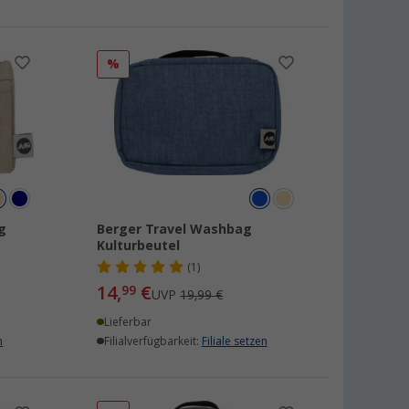
%
g
Berger Travel Washbag
Kulturbeutel
(1)
14,
€
99
UVP
19,99 €
Lieferbar
n
Filialverfügbarkeit:
Filiale setzen