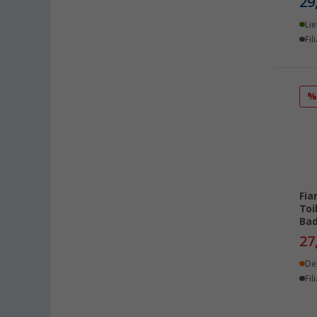
29
Herten (8)
Lie
Hooksiel (7)
Fil
Isny im Allgäu (5)
Kaiserslautern (10)
Kerpen (10)
Kesselsdorf (8)
Kiel (9)
Klagenfurt (7)
Klettgau / Erzingen (7)
Kolbermoor (9)
Fia
Leipzig - Wiedemar (9)
Toi
Bad
Leverkusen (10)
27
Linz/Traun (AT) (7)
De
Losheim (6)
Fil
Lyon (FR) (10)
Magdeburg (6)