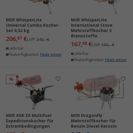
MSR WhisperLite
MSR WhisperLite
Universal Combo Kocher-
International Stove
Set 0,32 kg
Mehrstoffkocher 3
Brennstoffe
206,
€
87
UVP
245,- €
167,
€
98
UVP
195,- €
Lieferbar
Lieferbar
Filialverfügbarkeit:
Filiale setzen
Filialverfügbarkeit:
Filiale setzen
%
MSR XGK EX Multifuel
MSR DragonFly
Expeditionskocher für
Mehrstoffkocher für
Extrembedingungen
Benzin Diesel Kerosin