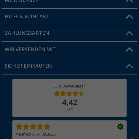
MEIN BERGER
Filiale finden
HILFE & KONTAKT
Vorteilskarte
Blog
ZAHLUNGSARTEN
FAQ & Kontakt
Produkttester
Versandinformationen
WIR VERSENDEN MIT
Jobs & Karriere
Click & Collect
SICHER EINKAUFEN
Geschenkgutschein
Rücksendung
Berger Bewusst
Eure Bewertungen
Bestellstatus
Über uns
4,42
Hauptkatalog
Gut
Händler werden
Manfred R.
07.08.2026
Han