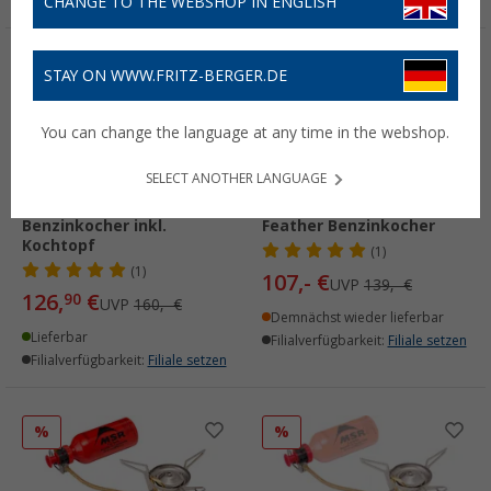
CHANGE TO THE WEBSHOP IN ENGLISH
%
%
STAY ON WWW.FRITZ-BERGER.DE
You can change the language at any time in the webshop.
SELECT ANOTHER LANGUAGE
Optimus Svea
Coleman Unleaded
Benzinkocher inkl.
Feather Benzinkocher
Kochtopf
(1)
(1)
107,- €
UVP
139,- €
126,
€
90
UVP
160,- €
Demnächst wieder lieferbar
Lieferbar
Filialverfügbarkeit:
Filiale setzen
Filialverfügbarkeit:
Filiale setzen
%
%