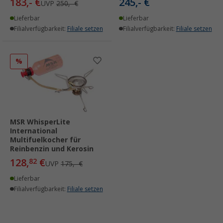
183,- €
245,- €
UVP
250,- €
Lieferbar
Lieferbar
Filialverfügbarkeit:
Filiale setzen
Filialverfügbarkeit:
Filiale setzen
%
MSR WhisperLite
International
Multifuelkocher für
Reinbenzin und Kerosin
128,
€
82
UVP
175,- €
Lieferbar
Filialverfügbarkeit:
Filiale setzen