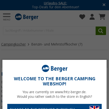
Urlaubs-SALE:
Top-Deals für dein Abenteuer!
Campingkocher
Benzin- und Mehrstoffkocher
(7)
FILTER ANZEIGEN
BENZIN- UND MEHRSTOFFKOCHER
WELCOME TO THE BERGER CAMPING
Beim Camping in abgelegenen Gegenden ohne Strom sind Benzin-
WEBSHOP!
und Mehrstoffkocher unverzichtbare Begleiter. Diese
Campingkocher bieten Dir maximale Flexibilität und Zuverlässigkeit,
You are currently on www.fritz-berger.de.
egal ob Du mit dem Wohnmobil, Wohnwagen, Van oder
Jetzt mehr
Would you rather switch to the store in English?
über unsere Kategorie
Benzin- und Mehrstoffkocher
erfahren...
Sortieren: