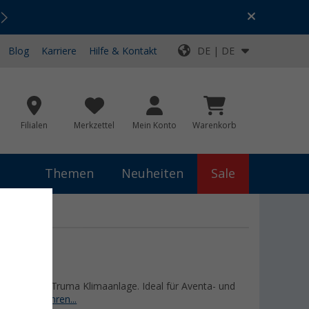
Urlaubs-SALE:
Top-Deals für dein Abenteuer!
Blog
Karriere
Hilfe & Kontakt
DE | DE
Filialen
Merkzettel
Mein Konto
Warenkorb
Themen
Neuheiten
Sale
ör für Deine Truma Klimaanlage. Ideal für Aventa- und
nlagen
erfahren...