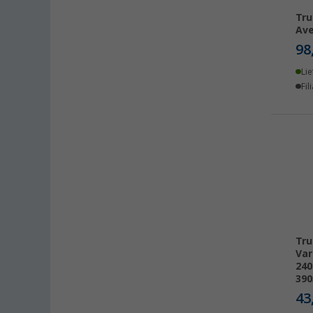
Braunschweig (1)
Tru
Ave
Buchholz (1)
98
Coburg / Dörfles-Esbach (2)
Lie
Cottbus (2)
Fil
Cuxhaven (2)
Deggendorf (4)
Dettingen unter Teck (4)
Dornbirn (AT) (2)
Eisenach (1)
Ellingen (2)
Erfurt (1)
Eriskirch (1)
Tru
Frankfurt am Main (2)
Var
240
Freiburg (4)
390
Fulda (2)
43
Gera (2)