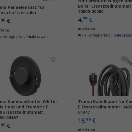
für Combi-Heizungen un
Boiler Ersatzteilnummer:
ma Paneelensatz für
70000-20200
nta Luftverteiler
4,
€
75
,
€
98
Lieferbar
ferbar
Filialverfügbarkeit:
Filiale setze
ialverfügbarkeit:
Filiale setzen
ma Kaminaußenteil WK für
Truma Kabelbaum für Co
io Heat und Trumatic E
E Ersatzteilnummer: 3402
0 Ersatzteilnummer:
01347
50-00467
18,
€
99
,
€
99
Lieferbar