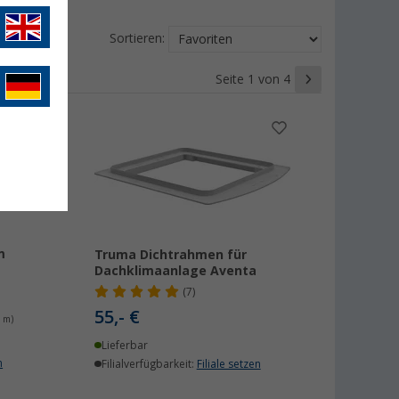
Sortieren:
Seite 1 von 4
m
Truma Dichtrahmen für
Dachklimaanlage Aventa
(7)
55,- €
/ m)
Lieferbar
n
Filialverfügbarkeit:
Filiale setzen