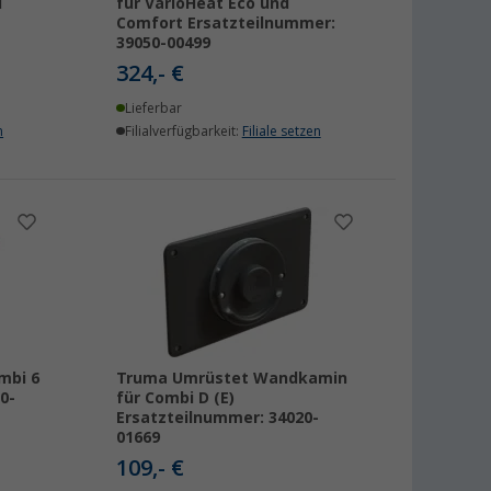
d
für VarioHeat Eco und
Comfort Ersatzteilnummer:
39050-00499
324,- €
Lieferbar
n
Filialverfügbarkeit:
Filiale setzen
mbi 6
Truma Umrüstet Wandkamin
0-
für Combi D (E)
Ersatzteilnummer: 34020-
01669
109,- €