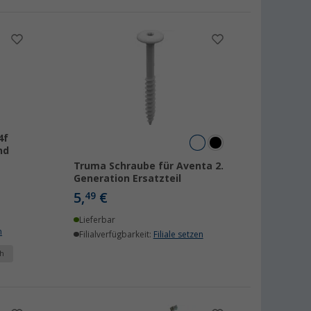
4f
nd
Truma Schraube für Aventa 2.
Generation Ersatzteil
5,
€
49
Lieferbar
n
Filialverfügbarkeit:
Filiale setzen
h