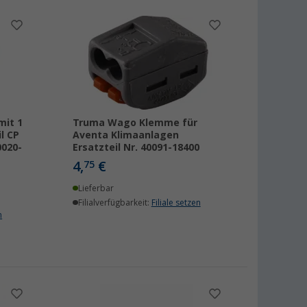
mit 1
Truma Wago Klemme für
l CP
Aventa Klimaanlagen
0020-
Ersatzteil Nr. 40091-18400
4,
€
75
Lieferbar
Filialverfügbarkeit:
Filiale setzen
n