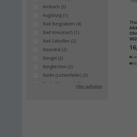
Ansbach (3)
Augsburg (1)
Tr
Bad Bergzabern (4)
Abs
Bad Kreuznach (1)
Ohm
002
Bad Salzuflen (2)
16
Baunatal (2)
Lie
Bengel (2)
Fil
Bergkirchen (2)
Berlin (Lichterfelde) (3)
Berlin (Marzahn) (2)
Filter aufheben
Berlin (Tegel) (3)
Bielefeld (1)
Bindlach (2)
Bischofsheim (3)
Bocholt (2)
Bordeaux (FR) (2)