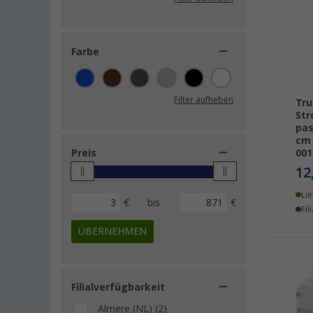
Farbe
Filter aufheben
Tru
Str
pas
cm 
Preis
001
12
Lie
€
bis
€
Fil
ÜBERNEHMEN
Filialverfügbarkeit
Almere (NL) (2)