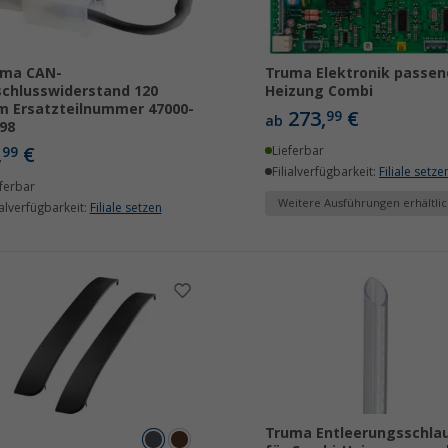
uma CAN-
Truma Elektronik passen
chlusswiderstand 120
Heizung Combi
 Ersatzteilnummer 47000-
273,
€
99
ab
98
,
€
99
Lieferbar
Filialverfügbarkeit:
Filiale setze
ferbar
Weitere Ausführungen erhältlic
ialverfügbarkeit:
Filiale setzen
Truma Entleerungsschla