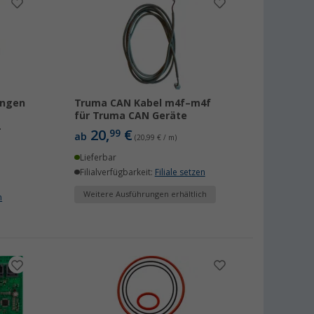
ungen
Truma CAN Kabel m4f–m4f
für Truma CAN Geräte
-
20,
€
99
ab
(20,99 € / m)
Lieferbar
Filialverfügbarkeit:
Filiale setzen
Weitere Ausführungen erhältlich
n