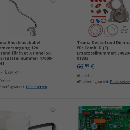
ma Anschlusskabel
Truma Deckel und Dicht
omversorgung 12V
für Combi D (E)
send für iNet X Panel 50
Ersatzteilnummer: 34020
Ersatzteilnummer 47000-
01333
41
66,
€
99
,- €
(24,- € / m)
Lieferbar
ferbar
Filialverfügbarkeit:
Filiale setze
ialverfügbarkeit:
Filiale setzen