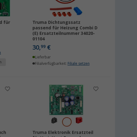
d für
Truma Dichtungssatz
passend für Heizung Combi D
(E) Ersatzteilnummer 34020-
01104
30,
€
99
n
Lieferbar
h
Filialverfügbarkeit:
Filiale setzen
uch
Truma Elektronik Ersatzteil