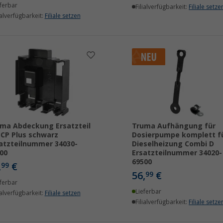
ferbar
Filialverfügbarkeit:
Filiale setze
ialverfügbarkeit:
Filiale setzen
ma Abdeckung Ersatzteil
Truma Aufhängung für
 CP Plus schwarz
Dosierpumpe komplett f
atzteilnummer 34030-
Dieselheizung Combi D
00
Ersatzteilnummer 34020-
69500
,
€
99
56,
€
99
ferbar
Lieferbar
ialverfügbarkeit:
Filiale setzen
Filialverfügbarkeit:
Filiale setze