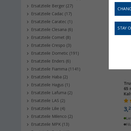
Ersatzteile Berger (27)
CHANG
Ersatzteile Cadac (17)
Ersatzteile Caratec (1)
STAY 
Ersatzteile Clesana (6)
Ersatzteile Comet (8)
Ersatzteile Crespo (3)
Ersatzteile Dometic (191)
Ersatzteile Enders (6)
Ersatzteile Fiamma (1141)
Ersatzteile Haba (2)
Tru
Ersatzteile Hagus (1)
65
Ersatzteile Lafuma (2)
Kal
Ersatzteile LAS (2)
3,
2
Ersatzteile Lilie (4)
Ersatzteile Milenco (2)
Lie
Ersatzteile MPK (13)
Fil