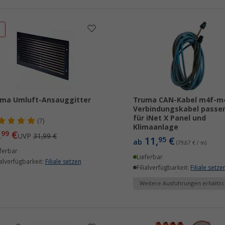
%
ma Umluft-Ansauggitter
Truma CAN-Kabel m4f-m
Verbindungskabel passe
für iNet X Panel und
(7)
Klimaanlage
,
€
99
UVP
31,99 €
11,
€
95
ab
(79,67 € / m)
ferbar
Lieferbar
ialverfügbarkeit:
Filiale setzen
Filialverfügbarkeit:
Filiale setze
Weitere Ausführungen erhältlic