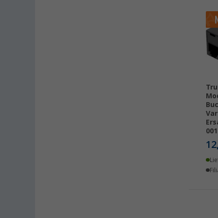
Kiel (2)
Klagenfurt (1)
Klettgau / Erzingen (5)
Kolbermoor (3)
Leipzig - Wiedemar (1)
Leverkusen (5)
Tru
Linz/Traun (AT) (1)
Mod
Buc
Losheim (3)
Var
Lyon (FR) (2)
Ers
001
Magdeburg (3)
12
Moormerland (1)
Möser (3)
Lie
Fil
Mülheim-Kärlich (3)
Neu-Ulm (2)
Neuenburg am Rhein (4)
Neumarkt (4)