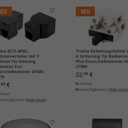
ma RJ12-6P6C-
Truma Sicherungshalter 
ularverteiler mit 3
A Sicherung für Bedientei
hsen für Heizung
Plus Ersatzteilnummer 5
ioHeat Eco
27800
atzteilnummer 47000-
22,
€
99
76
,
€
99
Lieferbar
Filialverfügbarkeit:
Filiale setze
ferbar
ialverfügbarkeit:
Filiale setzen