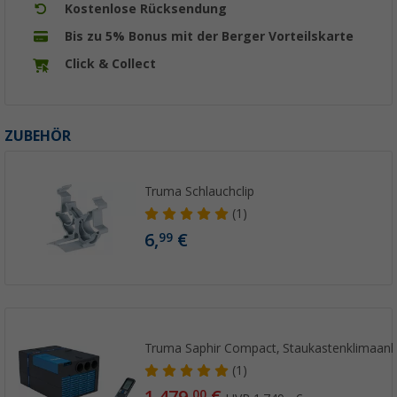
Kostenlose Rücksendung
Bis zu 5% Bonus mit der Berger Vorteilskarte
Click & Collect
ZUBEHÖR
Truma Schlauchclip
(1)
6,
€
99
Truma Saphir Compact, Staukastenklimaanl
(1)
1.479,
€
00