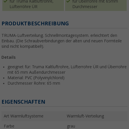
für Truma Kaltluftrohre,
für Überrohre mit 65mm
Lüfterröhre ÜR
Durchmesser
PRODUKTBESCHREIBUNG
TRUMA-Luftverteilung. Schnellmontagesystem. erleichtert den
Einbau. (Die Schraubverbindungen der alten und neuen Formteile
sind nicht kompatibel!).
Details
geeignet für: Truma Kaltluftrohre, Lüfterrohre ÜR und Überrohre
mit 65 mm Außendurchmesser
Material: PVC (Polyvinylchlorid)
Durchmesser Rohre: 65 mm
EIGENSCHAFTEN
Art Warmluftsysteme
Warmluft-Verteilung
Farbe
grau