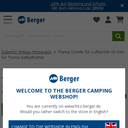
-20% auf Kleidung und Schuhe
Mit dem Aktionscode
20SSV
Zubehör Einbau-Heizungen
Truma Schelle für Lüfterrohr 65 mm
für Truma Kaltluftrohre
Truma Schelle für Lüfterrohr 65 mm für
Truma Kaltluftrohre
(50)
WELCOME TO THE BERGER CAMPING
Art.-Nr.: 168190
WEBSHOP!
You are currently on www.fritz-berger.de.
Would you rather switch to the store in English?
CHANGE TO THE WEBSHOP IN ENGLISH