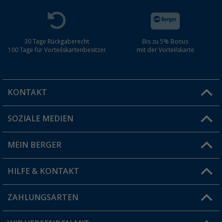
30 Tage Rückgaberecht
Bis zu 5% Bonus
100 Tage für Vorteilskartenbesitzer
mit der Vorteilskarte
KONTAKT
SOZIALE MEDIEN
Du hast eine Frage?
MEIN BERGER
Filiale finden
HILFE & KONTAKT
Vorteilskarte
Blog
ZAHLUNGSARTEN
FAQ & Kontakt
Produkttester
Versandinformationen