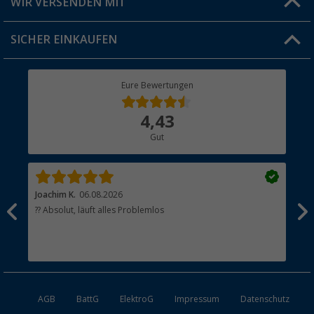
WIR VERSENDEN MIT
Jobs & Karriere
Click & Collect
SICHER EINKAUFEN
Geschenkgutschein
Rücksendung
Berger Bewusst
Eure Bewertungen
Bestellstatus
Über uns
4,43
Hauptkatalog
Gut
Händler werden
Joachim K.
06.08.2026
And
l
?? Absolut, läuft alles Problemlos
Sch
he
esen
AGB
BattG
ElektroG
Impressum
Datenschutz