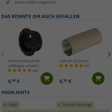
Diesen Artikel vergleichen
DAS KÖNNTE DIR AUCH GEFALLEN
Truma Endstück mit
Luftrohr Ø 65 mm
Luftklappe schwarz
(81)
(83)
4,
€
8,
€
99
99
(
HIGHLIGHTS
Stabil
Schnelle Montage