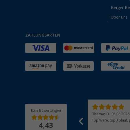
Berger B
Über uns
ZAHLUNGSARTEN
Eure Bewertungen
Jan F.
05.08.2026
Thomas D.
05.08.2026
Tolle Online Bestellung, schnelle Lieferung,
Top Ware, top Ablauf, 
4,43
1a Produkt.