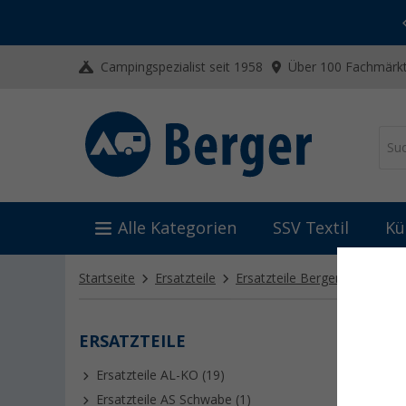
-20% auf Kleidung und Schuhe
Mit dem Aktionscode
20SSV
Campingspezialist seit 1958
Über 100 Fachmärkt
Alle Kategorien
SSV Textil
Kü
Startseite
Ersatzteile
Ersatzteile Berger
Ersatzte
ERSATZTEILE
ERSA
Ersatzteile AL-KO (19)
Ersatzteile AS Schwabe (1)