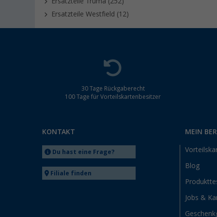
Ersatzteile Truma (252)
Ersatzteile Westfield (12)
30 Tage Rückgaberecht
100 Tage für Vorteilskartenbesitzer
KONTAKT
MEIN BE
Vorteilska
Du hast eine Frage?
Blog
Filiale finden
Produktte
Jobs & Kar
Geschenk