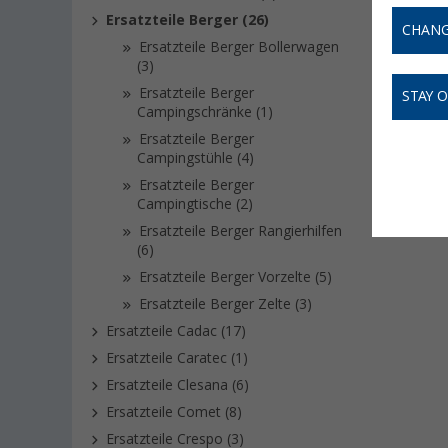
Ersatzteile Berger (26)
CHANG
Ersatzteile Berger Bollerwagen
(3)
Ersatzteile Berger
STAY 
Campingschränke (1)
Ersatzteile Berger
Campingstühle (4)
Ersatzteile Berger
Campingtische (2)
Ersatzteile Berger Rangierhilfen
(6)
Ersatzteile Berger Vorzelte (5)
Ersatzteile Berger Zelte (3)
Ersatzteile Cadac (17)
Ersatzteile Caratec (1)
Ersatzteile Clesana (6)
Ersatzteile Comet (8)
Ersatzteile Crespo (3)