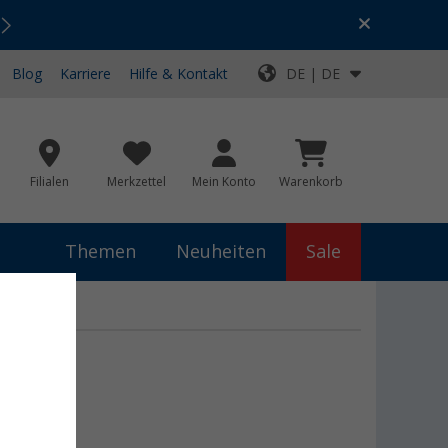
Urlaubs-SALE:
Top-Deals für dein Abenteuer!
Blog
Karriere
Hilfe & Kontakt
DE | DE
Filialen
Merkzettel
Mein Konto
Warenkorb
Themen
Neuheiten
Sale