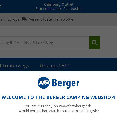
Camping Outlet:
Stark reduzierte Restposten!
e in Europa
Versandkostenfrei ab 50 €
hl unterwegs
Urlaubs SALE
ile Berger Grills
WELCOME TO THE BERGER CAMPING WEBSHOP!
TZTEILE BERGER GRILLS
You are currently on www.fritz-berger.de.
Would you rather switch to the store in English?