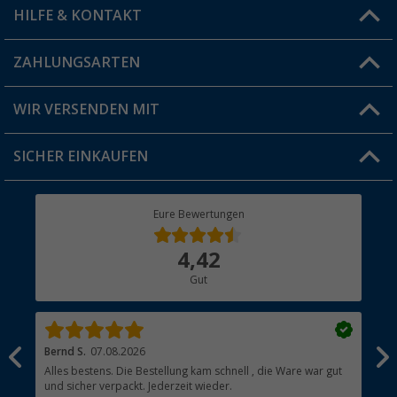
HILFE & KONTAKT
Vorteilskarte
Blog
ZAHLUNGSARTEN
FAQ & Kontakt
Produkttester
Versandinformationen
WIR VERSENDEN MIT
Jobs & Karriere
Click & Collect
SICHER EINKAUFEN
Geschenkgutschein
Rücksendung
Berger Bewusst
Eure Bewertungen
Bestellstatus
Über uns
4,42
Hauptkatalog
Gut
Händler werden
Bernd S.
07.08.2026
Rol
nd
Alles bestens. Die Bestellung kam schnell , die Ware war gut
Gen
und sicher verpackt. Jederzeit wieder.