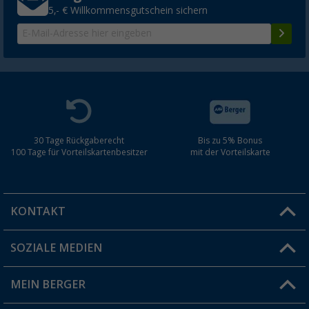
5,- € Willkommensgutschein sichern
30 Tage Rückgaberecht
Bis zu 5% Bonus
100 Tage für Vorteilskartenbesitzer
mit der Vorteilskarte
KONTAKT
SOZIALE MEDIEN
Du hast eine Frage?
MEIN BERGER
Filiale finden