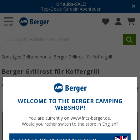
-20% auf Kleidung und Schuhe
Mit dem Aktionscode
20SSV
Sonstiges Grillzubehör
Berger Grillrost für Koffergrill
Berger Grillrost für Koffergrill
(3)
Art.-Nr.: 358157
WELCOME TO THE BERGER CAMPING
WEBSHOP!
You are currently on www.fritz-berger.de.
Would you rather switch to the store in English?