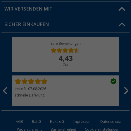
Produkttester
Versandinformationen
WIR VERSENDEN MIT
Jobs & Karriere
Click & Collect
SICHER EINKAUFEN
Geschenkgutschein
Rücksendung
Berger Bewusst
Eure Bewertungen
Bestellstatus
Über uns
4,43
Hauptkatalog
Gut
Händler werden
Imke R.
07.08.2026
Tor
schnelle Lieferung
Hei
Lie
AGB
BattG
ElektroG
Impressum
Datenschutz
Widerrufsrecht
Barrierefreiheit
Cookie-Einstellungen