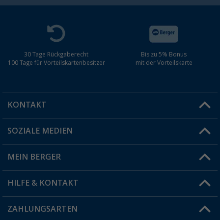
30 Tage Rückgaberecht
Bis zu 5% Bonus
100 Tage für Vorteilskartenbesitzer
mit der Vorteilskarte
KONTAKT
SOZIALE MEDIEN
Du hast eine Frage?
MEIN BERGER
Filiale finden
HILFE & KONTAKT
Vorteilskarte
Blog
ZAHLUNGSARTEN
FAQ & Kontakt