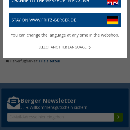
CHANGE TO THE WEBSHOP IN ENGLISH
STAY ON WWW.FRITZ-BERGER.DE
AGLO Handschuhfach-
Ablage
You can change the language at any time in the webshop.
(1)
107,- €
SELECT ANOTHER LANGUAGE
Lieferbar
Filialverfügbarkeit:
Filiale setzen
Berger Newsletter
5,- € Willkommensgutschein sichern