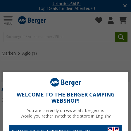
Urlaubs-SALE:
Top-Deals für dein Abenteuer!
Marken
Aglo
(1)
FILTER ANZEIGEN
AGLO
WELCOME TO THE BERGER CAMPING
Sortieren:
WEBSHOP!
You are currently on www.fritz-berger.de.
Would you rather switch to the store in English?