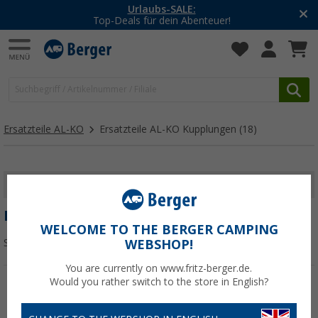
Urlaubs-SALE:
Top-Deals für dein Abenteuer!
Ersatzteile AL-KO
Ersatzteile AL-KO Kupplungen
(18)
FILTER ANZEIGEN
ERSATZTEILE AL-KO KUPPLUNGEN
WELCOME TO THE BERGER CAMPING
Sortieren:
WEBSHOP!
You are currently on www.fritz-berger.de.
Would you rather switch to the store in English?
%