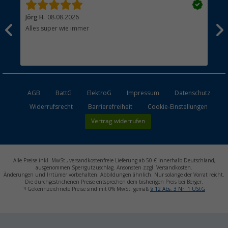
Jörg H.
08.08.2026
Kla
Alles super wie immer
Ein
und
Lei
Max
unk
AGB
BattG
ElektroG
Impressum
Datenschutz
Widerrufsrecht
Barrierefreiheit
Cookie-Einstellungen
Vertrag widerrufen
Alle Preise inkl. MwSt., versandkostenfreie Lieferung ab 50 € innerhalb Deutschland,
ausgenommen Sperrgutzuschlag. Ansonsten zzgl. Versandkosten.
Änderungen und Irrtümer vorbehalten. Abbildungen ähnlich. Nur solange der Vorrat reicht.
Die durchgestrichenen Preise entsprechen dem bisherigen Preis bei Berger.
1)
Gekennzeichnete Preise sind mit 0% MwSt. gemäß
§ 12 Abs. 3 Nr. 1 UStG