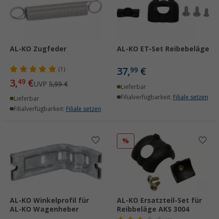
AL-KO Zugfeder
AL-KO ET-Set Reibebeläge
37,
€
(1)
99
3,
€
49
UVP
5,99 €
Lieferbar
Filialverfügbarkeit:
Filiale setzen
Lieferbar
Filialverfügbarkeit:
Filiale setzen
%
AL-KO Winkelprofil für
AL-KO Ersatzteil-Set für
AL-KO Wagenheber
Reibbeläge AKS 3004