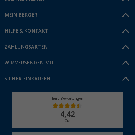
Du hast eine Frage?
MEIN BERGER
Filiale finden
HILFE & KONTAKT
Vorteilskarte
Blog
ZAHLUNGSARTEN
FAQ & Kontakt
Produkttester
Versandinformationen
WIR VERSENDEN MIT
Jobs & Karriere
Click & Collect
SICHER EINKAUFEN
Geschenkgutschein
Rücksendung
Berger Bewusst
Eure Bewertungen
Bestellstatus
Über uns
4,42
Hauptkatalog
Gut
Händler werden