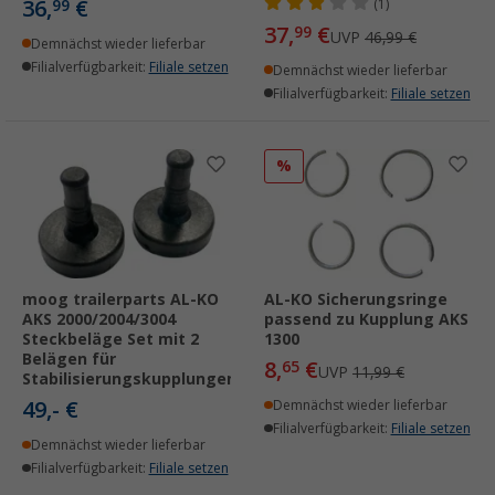
36,
€
99
(1)
37,
€
99
UVP
46,99 €
Demnächst wieder lieferbar
Filialverfügbarkeit:
Filiale setzen
Demnächst wieder lieferbar
Filialverfügbarkeit:
Filiale setzen
%
moog trailerparts AL-KO
AL-KO Sicherungsringe
AKS 2000/2004/3004
passend zu Kupplung AKS
Steckbeläge Set mit 2
1300
Belägen für
8,
€
65
UVP
11,99 €
Stabilisierungskupplungen
49,- €
Demnächst wieder lieferbar
Filialverfügbarkeit:
Filiale setzen
Demnächst wieder lieferbar
Filialverfügbarkeit:
Filiale setzen