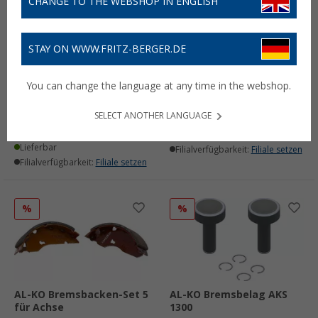
CHANGE TO THE WEBSHOP IN ENGLISH
STAY ON WWW.FRITZ-BERGER.DE
AL-KO Reibbeläge
ALKO Reibebeläge AKS
(seitlich) für AKS 2000 +
3004 / 3504
You can change the language at any time in the webshop.
2004 + 3004 + 3504
(11)
(20)
32,
€
99
SELECT ANOTHER LANGUAGE
39,
€
99
UVP
63,95 €
Lieferbar
Lieferbar
Filialverfügbarkeit:
Filiale setzen
Filialverfügbarkeit:
Filiale setzen
%
%
AL-KO Bremsbacken-Set 5
AL-KO Bremsbelag AKS
für Achse
1300