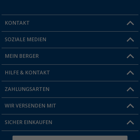
KONTAKT
SOZIALE MEDIEN
Du hast eine Frage?
MEIN BERGER
Filiale finden
HILFE & KONTAKT
Vorteilskarte
Blog
ZAHLUNGSARTEN
FAQ & Kontakt
Produkttester
Versandinformationen
WIR VERSENDEN MIT
Jobs & Karriere
Click & Collect
SICHER EINKAUFEN
Geschenkgutschein
Rücksendung