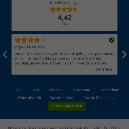
Berger Bewusst
Eure Bewertungen
Bestellstatus
Über uns
4,42
Hauptkatalog
Gut
Händler werden
Jörg D.
08.08.2026
Uta
Leider ist die Bestellung (2 Teile) auch getrennt angekommen.
Ich
Ev. könnte man Nachfragen wie schnell man die Artikel
noc
benötigt, um ev. zwei Artikel in einem Paket zu liefern, ein
den
kleiner Beitrag um die Umwelt zu schonen.
weiterlesen
AGB
BattG
ElektroG
Impressum
Datenschutz
Widerrufsrecht
Barrierefreiheit
Cookie-Einstellungen
Vertrag widerrufen
Alle Preise inkl. MwSt., versandkostenfreie Lieferung ab 50 € innerhalb Deutschland,