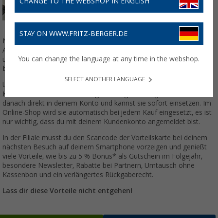
CHANGE TO THE WEBSHOP IN ENGLISH
STAY ON WWW.FRITZ-BERGER.DE
Nutze deine digitale Vorteilskarte und profitiere von exklusiven
Angeboten, wo immer du möchtest – sei es online oder in einer
You can change the language at any time in the webshop.
unserer über 100 Berger Fachmärkte.
Jetzt kostenlos
beantragen!
SELECT ANOTHER LANGUAGE
Um deine Vorteilskarte zu erhalten, kannst du diese in deinem
Kundenkonto oder bei der Registrierung beantragen. Du findest sie
danach direkt in deinem Konto und kannst sie sofort einsetzen. Im
Online-Shop wird sie automatisch bei jedem Kauf eingesetzt, es ist
nur wichtig, dass du mit deinem Kundenkonto angemeldet bist.
In der Filiale musst du den Scancode der Vorteilskarte bei deinem
nächsten Besuch auf deinem Smartphone vorzeigen und genießt
viele Vorteile, wie bis zu 5 % Bonus* als Gutschein im Folgejahr,
besondere Newsletter, Rabatte bei Partnern, Umtausch ohne
Kassenbon und ein verlängertes Rückgaberecht.
Lass dir diese Vorteile nicht entgehen!