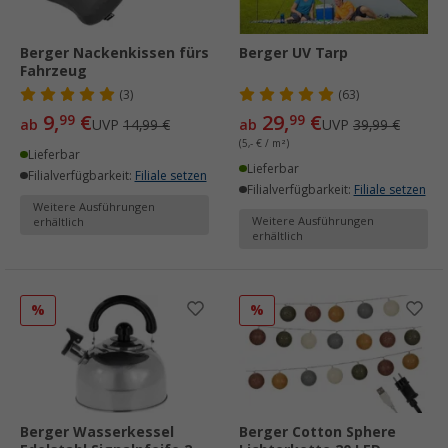
Berger Nackenkissen fürs
Berger UV Tarp
Fahrzeug
(3)
(63)
9,
€
29,
€
99
99
ab
UVP
14,99 €
ab
UVP
39,99 €
(5,- € / m²)
Lieferbar
Lieferbar
Filialverfügbarkeit:
Filiale setzen
Filialverfügbarkeit:
Filiale setzen
Weitere Ausführungen
Weitere Ausführungen
erhältlich
erhältlich
%
%
Berger Wasserkessel
Berger Cotton Sphere