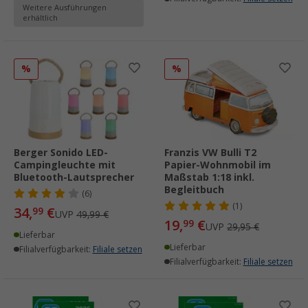
Weitere Ausführungen
erhältlich
%
%
Berger Sonido LED-
Franzis VW Bulli T2
Campingleuchte mit
Papier-Wohnmobil im
Bluetooth-Lautsprecher
Maßstab 1:18 inkl.
Begleitbuch
(6)
(1)
34,
€
99
UVP
49,99 €
19,
€
99
UVP
29,95 €
Lieferbar
Lieferbar
Filialverfügbarkeit:
Filiale setzen
Filialverfügbarkeit:
Filiale setzen