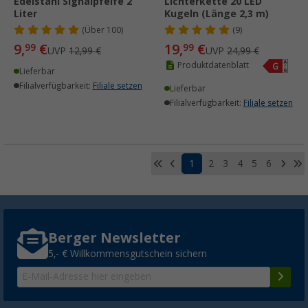
Edelstahl Signalpfeife 2
Lichterkette 20 LED
Liter
Kugeln (Länge 2,3 m)
(
Über
100)
(9)
9,
€
19,
€
99
99
UVP
12,99 €
UVP
24,99 €
Produktdatenblatt
Lieferbar
Filialverfügbarkeit:
Filiale setzen
Lieferbar
Filialverfügbarkeit:
Filiale setzen
1
2
3
4
5
6
Berger Newsletter
5,- € Willkommensgutschein sichern