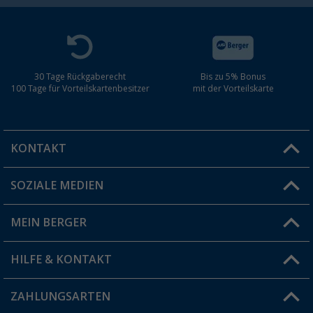
30 Tage Rückgaberecht
Bis zu 5% Bonus
100 Tage für Vorteilskartenbesitzer
mit der Vorteilskarte
KONTAKT
SOZIALE MEDIEN
Du hast eine Frage?
MEIN BERGER
Filiale finden
HILFE & KONTAKT
Vorteilskarte
Blog
ZAHLUNGSARTEN
FAQ & Kontakt