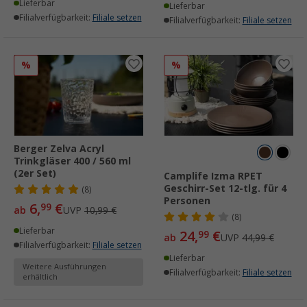
Lieferbar
Lieferbar
Filialverfügbarkeit:
Filiale setzen
Filialverfügbarkeit:
Filiale setzen
%
%
Berger Zelva Acryl
Trinkgläser 400 / 560 ml
(2er Set)
Camplife Izma RPET
Geschirr-Set 12-tlg. für 4
(8)
Personen
6,
€
99
ab
UVP
10,99 €
(8)
Lieferbar
24,
€
99
ab
UVP
44,99 €
Filialverfügbarkeit:
Filiale setzen
Lieferbar
Weitere Ausführungen
Filialverfügbarkeit:
Filiale setzen
erhältlich