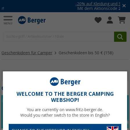
-20% auf Kleidung und Schuhe
Mit dem Aktionscode
20SSV
Geschenkideen für Camper
Geschenkideen bis 50 €
(158)
FILTER ANZEIGEN
GESCHENKIDEEN BIS 50 €
WELCOME TO THE BERGER CAMPING
WEBSHOP!
You are currently on www.fritz-berger.de.
Would you rather switch to the store in English?