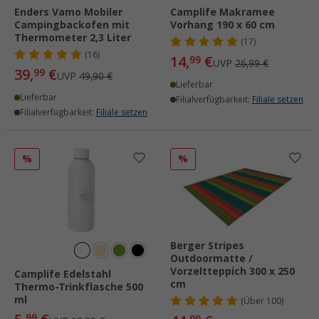
Enders Vamo Mobiler
Camplife Makramee
Campingbackofen mit
Vorhang 190 x 60 cm
Thermometer 2,3 Liter
(17)
(16)
14,
€
99
UVP
26,99 €
39,
€
99
UVP
49,90 €
Lieferbar
Lieferbar
Filialverfügbarkeit:
Filiale setzen
Filialverfügbarkeit:
Filiale setzen
%
%
Berger Stripes
Outdoormatte /
Vorzeltteppich 300 x 250
Camplife Edelstahl
cm
Thermo-Trinkflasche 500
ml
(
Über
100)
99