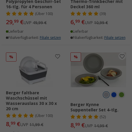
Polypropylen Geschirr-Set
Thermo-Trinkbecher mit
16-tlg. für 4 Personen
Deckel 360 ml
(
Über
100)
(39)
29,
€
6,
€
99
99
UVP
49,99 €
UVP
10,99 €
Lieferbar
Lieferbar
Filialverfügbarkeit:
Filiale setzen
Filialverfügbarkeit:
Filiale setzen
%
%
Berger faltbare
Waschschüssel mit
Wasserauslass 30 x 30 x
Berger Kynne
20 cm
Suppenteller Set 4-tlg.
(
Über
100)
(52)
8,
€
99
8,
€
99
UVP
11,99 €
UVP
14,99 €