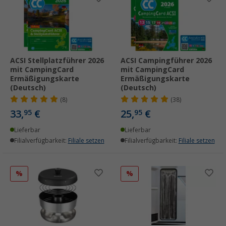
ACSI Stellplatzführer 2026
ACSI Campingführer 2026
mit CampingCard
mit CampingCard
Ermäßigungskarte
Ermäßigungskarte
(Deutsch)
(Deutsch)
(8)
(38)
33,
€
25,
€
95
95
Lieferbar
Lieferbar
Filialverfügbarkeit:
Filiale setzen
Filialverfügbarkeit:
Filiale setzen
%
%