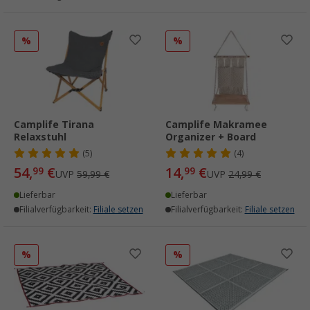
%
%
Camplife Tirana
Camplife Makramee
Relaxstuhl
Organizer + Board
(5)
(4)
54,
€
14,
€
99
99
UVP
59,99 €
UVP
24,99 €
Lieferbar
Lieferbar
Filialverfügbarkeit:
Filiale setzen
Filialverfügbarkeit:
Filiale setzen
%
%