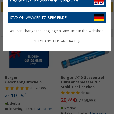
CHANGE TO THE WEBSHOP IN ENGLISH
bis 50 €
bis 100 €
ab 100 €
Textilien
STAY ON WWW.FRITZ-BERGER.DE
Sortieren:
You can change the language at any time in the webshop.
Seite 1 von 6
SELECT ANOTHER LANGUAGE
%
Berger
Berger LX10 Gascontrol
Geschenkgutschein
Füllstandsmesser für
Stahl-Gasflaschen
(
Über
100)
(81)
10,- €
1)
ab
29,
€
99
UVP
59,99 €
Lieferbar
Lieferbar
Filialverfügbarkeit:
Filiale setzen
Filialverfügbarkeit:
Filiale setzen