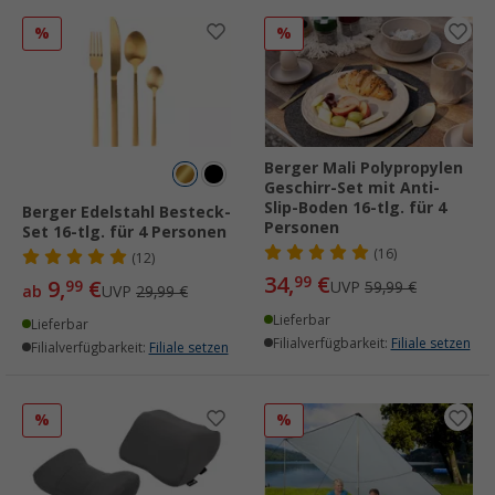
%
%
Berger Mali Polypropylen
Geschirr-Set mit Anti-
Slip-Boden 16-tlg. für 4
Berger Edelstahl Besteck-
Personen
Set 16-tlg. für 4 Personen
(16)
(12)
34,
€
99
9,
€
99
UVP
59,99 €
ab
UVP
29,99 €
Lieferbar
Lieferbar
Filialverfügbarkeit:
Filiale setzen
Filialverfügbarkeit:
Filiale setzen
%
%