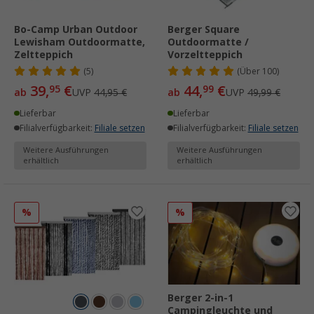
Bo-Camp Urban Outdoor
Berger Square
Lewisham Outdoormatte,
Outdoormatte /
Zeltteppich
Vorzeltteppich
(5)
(
Über
100)
39,
€
44,
€
95
99
ab
UVP
44,95 €
ab
UVP
49,99 €
Lieferbar
Lieferbar
Filialverfügbarkeit:
Filiale setzen
Filialverfügbarkeit:
Filiale setzen
Weitere Ausführungen
Weitere Ausführungen
erhältlich
erhältlich
%
%
Berger 2-in-1
Campingleuchte und