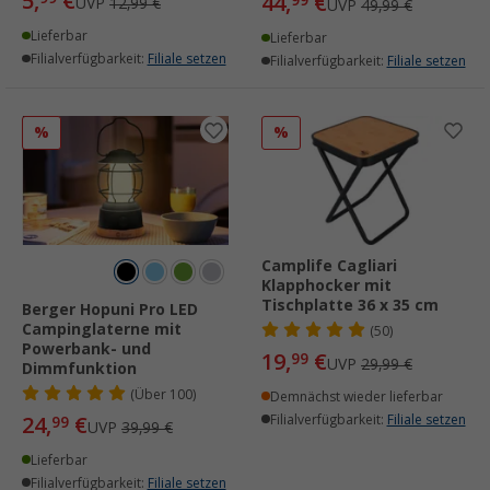
5,
€
44,
€
99
UVP
12,99 €
UVP
49,99 €
Lieferbar
Lieferbar
Filialverfügbarkeit:
Filiale setzen
Filialverfügbarkeit:
Filiale setzen
%
%
Camplife Cagliari
Klapphocker mit
Tischplatte 36 x 35 cm
Berger Hopuni Pro LED
Campinglaterne mit
(50)
Powerbank- und
19,
€
99
UVP
29,99 €
Dimmfunktion
(
Über
100)
Demnächst wieder lieferbar
24,
€
Filialverfügbarkeit:
Filiale setzen
99
UVP
39,99 €
Lieferbar
Filialverfügbarkeit:
Filiale setzen