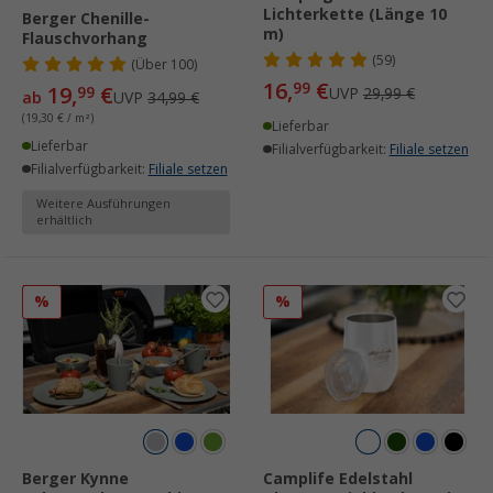
Lichterkette (Länge 10
Berger Chenille-
m)
Flauschvorhang
(59)
(
Über
100)
16,
€
99
19,
€
99
UVP
29,99 €
ab
UVP
34,99 €
(19,30 € / m²)
Lieferbar
Lieferbar
Filialverfügbarkeit:
Filiale setzen
Filialverfügbarkeit:
Filiale setzen
Weitere Ausführungen
erhältlich
%
%
Berger Kynne
Camplife Edelstahl