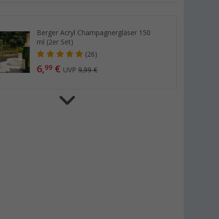
Berger Acryl Champagnergläser 150
ml (2er Set)
(26)
6,
€
99
UVP
9,99 €
Camplife Edelstahldose mit
Bambusdeckel und Bügel
(9)
6,
€
99
ab
UVP
19,99 €
Berger Acryl Longdrinkgläser 500 ml
(2er Set)