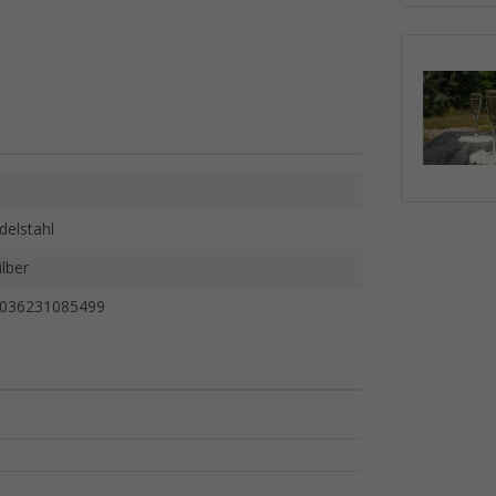
delstahl
ilber
036231085499