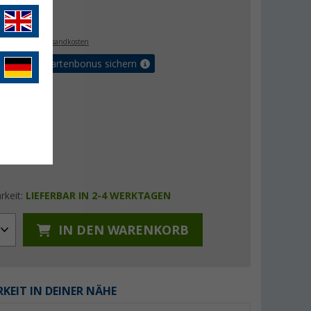
€
9
. MwSt.,
zzgl. Versandkosten
5% Vorteilskartenbonus sichern
rkeit:
LIEFERBAR IN 2-4 WERKTAGEN
IN DEN WARENKORB
KEIT IN DEINER NÄHE