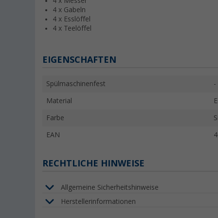
4 x Messer
4 x Gabeln
4 x Esslöffel
4 x Teelöffel
EIGENSCHAFTEN
Spülmaschinenfest
-
Material
E
Farbe
S
EAN
4
RECHTLICHE HINWEISE
Allgemeine Sicherheitshinweise
Herstellerinformationen