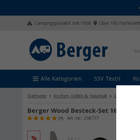
-20% auf Kleidung und Schuhe
Mit dem Aktionscode
20SSV
Campingspezialist seit 1958
Über 100 Fachmärkt
Alle Kategorien
SSV Textil
Kü
Startseite
Kochen, Grillen & Haushalt
Campinggesc
Berger Wood Besteck-Set 16-tlg. fü
(4)
Art.-Nr.: 238777
%