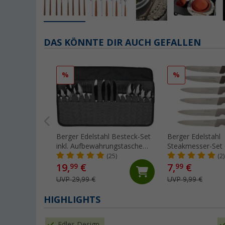
DAS KÖNNTE DIR AUCH GEFALLEN
%
%
Berger Edelstahl Besteck-Set
Berger Edelstahl
inkl. Aufbewahrungstasche
Steakmesser-Set 6
16-tlg.
(25)
(2)
19,
€
7,
€
99
99
UVP 29,99 €
UVP 9,99 €
HIGHLIGHTS
Edles Design