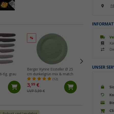
Fi
INFORMAT
Ve
%
%
Ka
Di
UNSER SER
Berger Kynne Essteller Ø 25
Berger Kynne Poly
-tlg. grau
cm dunkelgrün mix & match
Geschirr-Set 16-tlg
Personen
(12)
(Üb
3,
€
29,
€
99
99
Si
UVP 5,99 €
UVP 49,99 €
Ko
Bi
Cl
Robust und langlebig