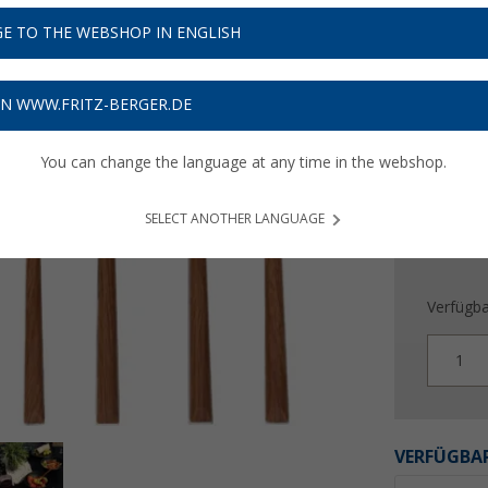
24,
9
E TO THE WEBSHOP IN ENGLISH
Preise inkl
Bis zu 
ON WWW.FRITZ-BERGER.DE
You can change the language at any time in the webshop.
SELECT ANOTHER LANGUAGE
Verfügba
1
VERFÜGBAR