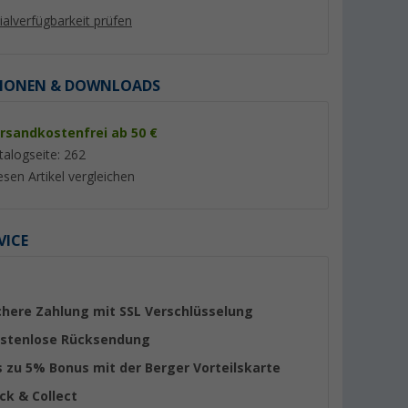
lialverfügbarkeit prüfen
IONEN & DOWNLOADS
rsandkostenfrei ab 50 €
%
%
talogseite: 262
esen Artikel vergleichen
VICE
propylen
Berger Kynne Eierbecher
Berger Kynne Trink
. grün für 4
dunkelblau Ø 11,5 cm mix &
ml dunkelblau mix 
match
er 100)
(26)
(19)
1,
€
2,
€
99
99
chere Zahlung mit SSL Verschlüsselung
UVP 2,99 €
UVP 4,99 €
stenlose Rücksendung
s zu 5% Bonus mit der Berger Vorteilskarte
ick & Collect