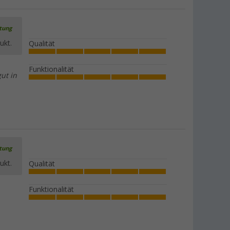
Berger Acryl Sektgläser 150 ml (2er
rtung
Set)
ukt.
Qualität
(25)
6,
€
99
UVP
9,99 €
Funktionalität
gut in
Berger Sevilla RPET Geschirr-Set 16-
tlg. für 4 Personen
(2)
rtung
34,
€
99
UVP
49,99 €
ukt.
Qualität
Funktionalität
Berger Vistosa Trinkgläser 400 / 480
ml (4er Set)