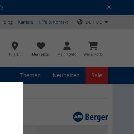
Urlaubs-SALE:
Top-Deals für dein Abenteuer!
Blog
Karriere
Hilfe & Kontakt
DE | DE
Filialen
Merkzettel
Mein Konto
Warenkorb
Themen
Neuheiten
Sale
ersonen
 €