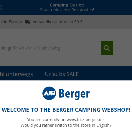
Camping Outlet:
Stark reduzierte Restposten!
e in Europa
Versandkostenfrei ab 50 €
hl unterwegs
Urlaubs SALE
hirr
Campingbesteck
Berger Wood Besteck-Set 16-tlg. für 4 P
r 4 Personen
WELCOME TO THE BERGER CAMPING WEBSHOP!
You are currently on www.fritz-berger.de.
Would you rather switch to the store in English?
UVP
34,99