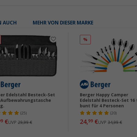
N AUCH
MEHR VON DIESER MARKE
%
er Edelstahl Besteck-Set
Berger Happy Camper
. Aufbewahrungstasche
Edelstahl Besteck-Set 16 
lg.
bunt für 4 Personen
(25)
(20)
€
24,
€
99
99
UVP
29,99 €
UVP
34,99 €