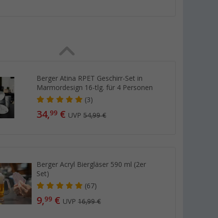
Berger Atina RPET Geschirr-Set in
Marmordesign 16-tlg. für 4 Personen
(3)
34,
€
99
UVP
54,99 €
Berger Acryl Biergläser 590 ml (2er
Set)
(67)
9,
€
99
UVP
16,99 €