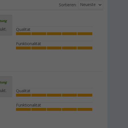
Neueste
(76)
Sortieren:
8,
€
99
UVP
11,99 €
rtung
ukt.
Qualität
Berger Mali Polypropylen Geschirr-Set
Funktionalität
mit Anti-Slip-Boden 16-tlg. für 4
Personen
(16)
34,
€
99
UVP
59,99 €
rtung
Berger Mali Polypropylen
ukt.
Qualität
Suppenteller-Set Anti-Slip 4-tlg. Ø 21,5
cm passend zum Mali Geschirr-Set
Funktionalität
(7)
9,
€
99
UVP
19,99 €