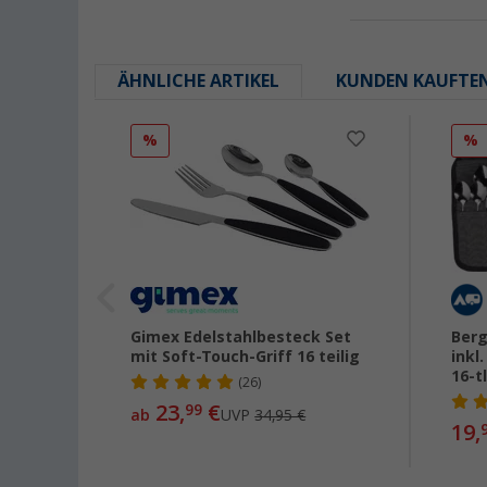
ÄHNLICHE ARTIKEL
KUNDEN KAUFTE
%
%
w 4-
Gimex Edelstahlbesteck Set
Berg
mit Soft-Touch-Griff 16 teilig
inkl
16-t
(26)
23,
€
99
ab
UVP
34,95 €
19,