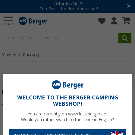
Urlaubs-SALE:
Top-Deals für dein Abenteuer!
Marken
Ruco
(4)
FILTER ANZEIGEN
RUCO
WELCOME TO THE BERGER CAMPING
Sortieren:
WEBSHOP!
You are currently on www.fritz-berger.de.
Would you rather switch to the store in English?