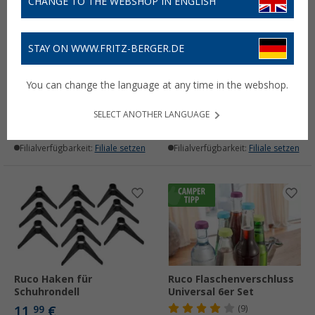
CHANGE TO THE WEBSHOP IN ENGLISH
STAY ON WWW.FRITZ-BERGER.DE
Gewürz-Halter 3er Set
Aufbewahrungsbox
You can change the language at any time in the webshop.
(53)
(14)
5,
€
6,
€
99
99
SELECT ANOTHER LANGUAGE
Lieferbar
Lieferbar
Filialverfügbarkeit:
Filiale setzen
Filialverfügbarkeit:
Filiale setzen
Ruco Haken für
Ruco Flaschenverschluss
Schuhrondell
Universal 6er Set
11,
€
99
(9)