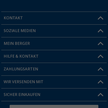
KONTAKT
SOZIALE MEDIEN
Du hast eine Frage?
MEIN BERGER
Filiale finden
HILFE & KONTAKT
Vorteilskarte
Blog
ZAHLUNGSARTEN
FAQ & Kontakt
Produkttester
Versandinformationen
WIR VERSENDEN MIT
Jobs & Karriere
Click & Collect
SICHER EINKAUFEN
Geschenkgutschein
Rücksendung