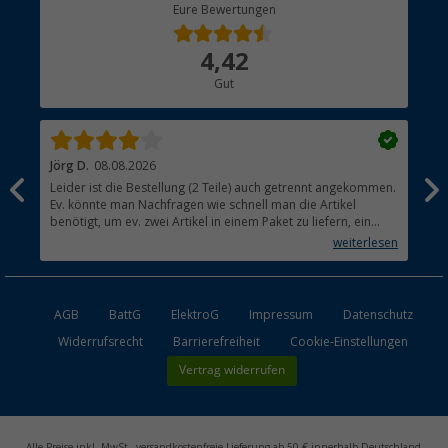
Berger Bewusst
Eure Bewertungen
Bestellstatus
Über uns
4,42
Hauptkatalog
Gut
Händler werden
Jörg D.
08.08.2026
Uta
Leider ist die Bestellung (2 Teile) auch getrennt angekommen.
Ich
Ev. könnte man Nachfragen wie schnell man die Artikel
noc
benötigt, um ev. zwei Artikel in einem Paket zu liefern, ein
den
kleiner Beitrag um die Umwelt zu schonen.
weiterlesen
AGB
BattG
ElektroG
Impressum
Datenschutz
Widerrufsrecht
Barrierefreiheit
Cookie-Einstellungen
Vertrag widerrufen
Alle Preise inkl. MwSt., versandkostenfreie Lieferung ab 50 € innerhalb Deutschland,