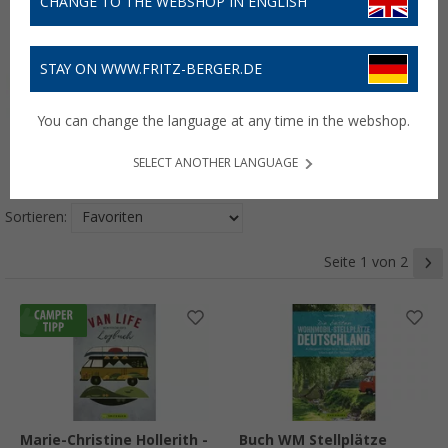
CHANGE TO THE WEBSHOP IN ENGLISH
STAY ON WWW.FRITZ-BERGER.DE
You can change the language at any time in the webshop.
Energie
Exterieur
Interieur
Lifestyle
SELECT ANOTHER LANGUAGE
Sortieren:
Seite 1 von 2
Marie-Christine Hollerith -
Buch WM Stellplätze