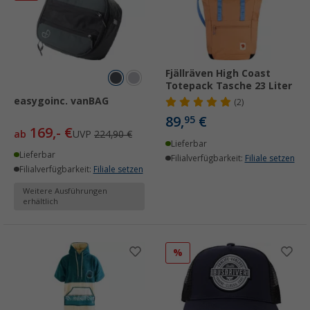
Fjällräven High Coast
Totepack Tasche 23 Liter
easygoinc. vanBAG
(2)
89,
€
95
169,- €
ab
UVP
224,90 €
Lieferbar
Lieferbar
Filialverfügbarkeit:
Filiale setzen
Filialverfügbarkeit:
Filiale setzen
Weitere Ausführungen
erhältlich
%