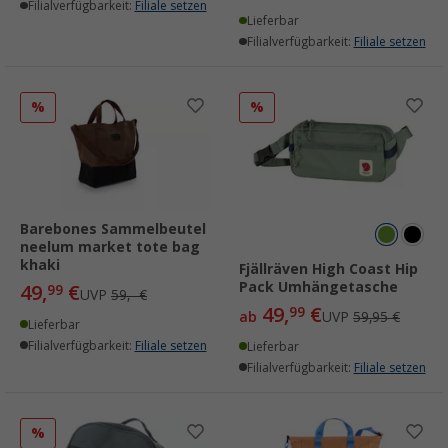
Filialverfügbarkeit:
Filiale setzen
Lieferbar
Filialverfügbarkeit:
Filiale setzen
%
%
Barebones Sammelbeutel
neelum market tote bag
khaki
Fjällräven High Coast Hip
Pack Umhängetasche
49,
€
99
UVP
59,- €
49,
€
99
ab
UVP
59,95 €
Lieferbar
Filialverfügbarkeit:
Filiale setzen
Lieferbar
Filialverfügbarkeit:
Filiale setzen
%