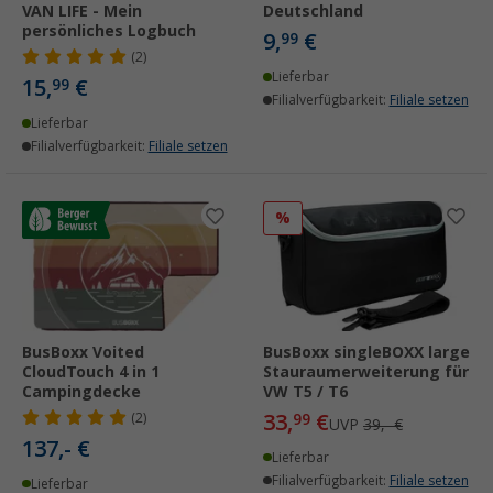
VAN LIFE - Mein
Deutschland
persönliches Logbuch
9,
€
99
(2)
Lieferbar
15,
€
99
Filialverfügbarkeit:
Filiale setzen
Lieferbar
Filialverfügbarkeit:
Filiale setzen
%
BusBoxx Voited
BusBoxx singleBOXX large
CloudTouch 4 in 1
Stauraumerweiterung für
Campingdecke
VW T5 / T6
33,
€
(2)
99
UVP
39,- €
137,- €
Lieferbar
Filialverfügbarkeit:
Filiale setzen
Lieferbar