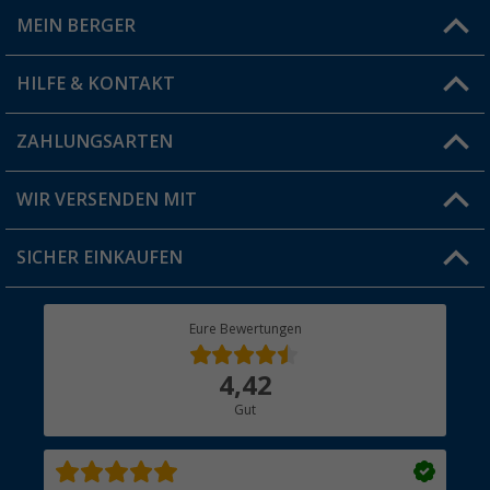
MEIN BERGER
Filiale finden
HILFE & KONTAKT
Vorteilskarte
Blog
ZAHLUNGSARTEN
FAQ & Kontakt
Produkttester
Versandinformationen
WIR VERSENDEN MIT
Jobs & Karriere
Click & Collect
SICHER EINKAUFEN
Geschenkgutschein
Rücksendung
Berger Bewusst
Eure Bewertungen
Bestellstatus
Über uns
4,42
Hauptkatalog
Gut
Händler werden