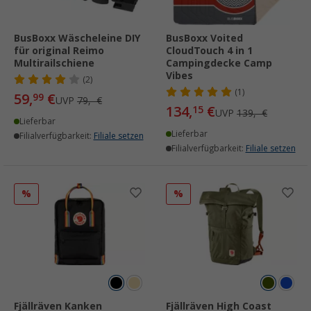
BusBoxx Wäscheleine DIY
BusBoxx Voited
für original Reimo
CloudTouch 4 in 1
Multirailschiene
Campingdecke Camp
Vibes
(2)
(1)
59,
€
99
UVP
79,- €
134,
€
15
UVP
139,- €
Lieferbar
Lieferbar
Filialverfügbarkeit:
Filiale setzen
Filialverfügbarkeit:
Filiale setzen
%
%
Fjällräven Kanken
Fjällräven High Coast