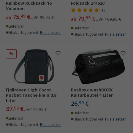
Rainbow Rucksack 16
Foldsack 24/620
Volumen
(1)
75,
€
49
ab
UVP
99,95 €
79,
€
99
ab
UVP
109,95 €
Lieferbar
Lieferbar
Filialverfügbarkeit:
Filiale setzen
Filialverfügbarkeit:
Filiale setzen
%
Fjällräven High Coast
BusBoxx washBOXX
Pocket Tasche klein 0,8
Kulturbeutel 4 Liter
Liter
26,
€
99
37,
€
99
UVP
49,95 €
Lieferbar
Lieferbar
Filialverfügbarkeit:
Filiale setzen
Filialverfügbarkeit:
Filiale setzen