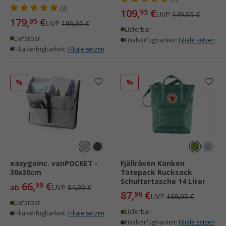
(3)
109,
€
95
UVP
149,95 €
179,
€
95
UVP
199,95 €
Lieferbar
Lieferbar
Filialverfügbarkeit:
Filiale setzen
Filialverfügbarkeit:
Filiale setzen
%
%
easygoinc. vanPOCKET -
Fjällräven Kanken
30x30cm
Totepack Rucksack
Schultertasche 14 Liter
66,
€
99
ab
UVP
84,90 €
87,
€
96
UVP
109,95 €
Lieferbar
Lieferbar
Filialverfügbarkeit:
Filiale setzen
Filialverfügbarkeit:
Filiale setzen