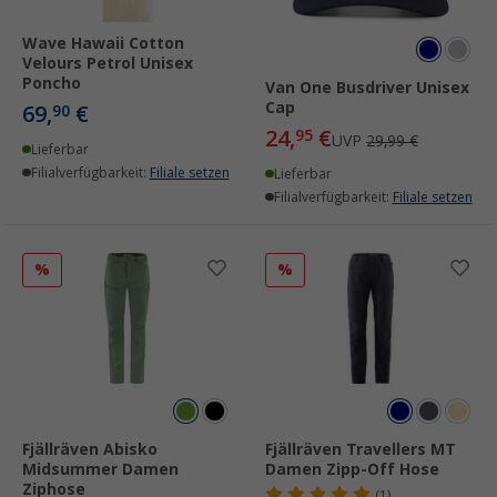
Wave Hawaii Cotton
Velours Petrol Unisex
Poncho
Van One Busdriver Unisex
Cap
69,
€
90
24,
€
95
UVP
29,99 €
Lieferbar
Filialverfügbarkeit:
Filiale setzen
Lieferbar
Filialverfügbarkeit:
Filiale setzen
%
%
Fjällräven Abisko
Fjällräven Travellers MT
Midsummer Damen
Damen Zipp-Off Hose
Ziphose
(1)