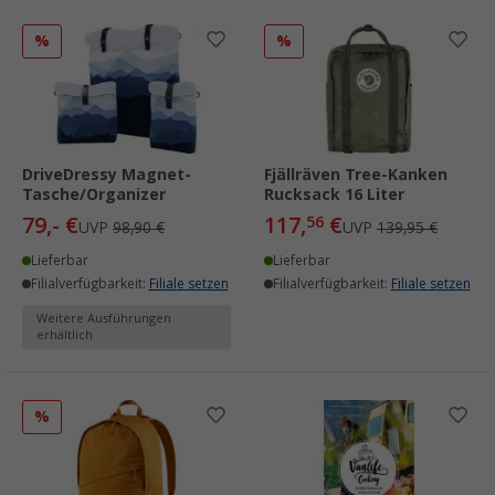
%
%
DriveDressy Magnet-
Fjällräven Tree-Kanken
Tasche/Organizer
Rucksack 16 Liter
79,- €
117,
€
56
UVP
98,90 €
UVP
139,95 €
Lieferbar
Lieferbar
Filialverfügbarkeit:
Filiale setzen
Filialverfügbarkeit:
Filiale setzen
Weitere Ausführungen
erhältlich
%