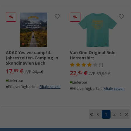
%
%
ADAC Yes we camp! 4-
Van One Original Ride
Jahreszeiten-Camping in
Herrenshirt
Skandinavien Buch
(1)
17,
€
99
UVP
24,- €
22,
€
45
UVP
35,99 €
Lieferbar
Lieferbar
Filialverfügbarkeit:
Filiale setzen
Filialverfügbarkeit:
Filiale setzen
1
2