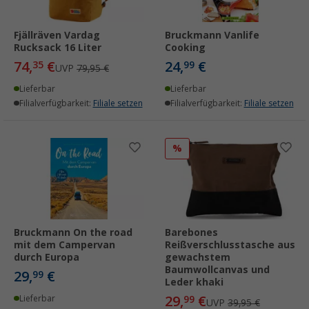
Fjällräven Vardag
Bruckmann Vanlife
Rucksack 16 Liter
Cooking
74,
€
24,
€
35
99
UVP
79,95 €
Lieferbar
Lieferbar
Filialverfügbarkeit:
Filiale setzen
Filialverfügbarkeit:
Filiale setzen
%
Bruckmann On the road
Barebones
mit dem Campervan
Reißverschlusstasche aus
durch Europa
gewachstem
Baumwollcanvas und
29,
€
99
Leder khaki
29,
€
Lieferbar
99
UVP
39,95 €