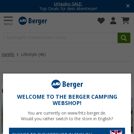
-20% auf Kleidung und Schuhe
Mit dem Aktionscode
20SSV
Vanlife
Lifestyle
(46)
FILTER ANZEIGEN
LIFESTYLE
WELCOME TO THE BERGER CAMPING
WEBSHOP!
You are currently on www.fritz-berger.de.
Would you rather switch to the store in English?