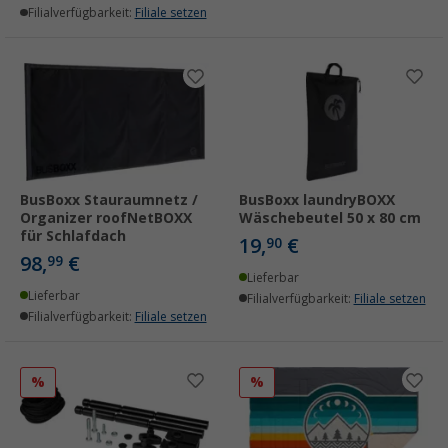
Filialverfügbarkeit:
Filiale setzen
BusBoxx Stauraumnetz /
BusBoxx laundryBOXX
Organizer roofNetBOXX
Wäschebeutel 50 x 80 cm
für Schlafdach
19,
€
90
98,
€
99
Lieferbar
Lieferbar
Filialverfügbarkeit:
Filiale setzen
Filialverfügbarkeit:
Filiale setzen
%
%