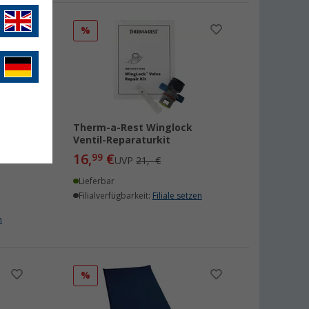
%
Therm-a-Rest Winglock
Ventil-Reparaturkit
orest
16,
€
99
UVP
21,- €
Lieferbar
Filialverfügbarkeit:
Filiale setzen
n
%