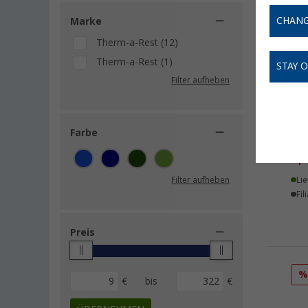
CHANG
Marke
Therm-a-Rest (12)
Therm-a-Rest (1)
STAY 
Filter aufheben
The
Farbe
Rep
9,
9
Filter aufheben
Lie
Fil
Preis
€
bis
€