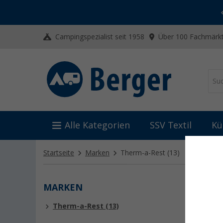
-20% auf Kleidung und Schuhe
Mit dem Aktionscode
20SSV
Campingspezialist seit 1958
Über 100 Fachmärkt
Alle Kategorien
SSV Textil
Kü
Startseite
Marken
Therm-a-Rest
(13)
MARKEN
THER
Therm-a-Rest (13)