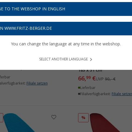
E TO THE WEBSHOP IN ENGLISH
%
%
ON WWW.FRITZ-BERGER.DE
You can change the language at any time in the webshop.
rm-a-Rest Instant Field
Therm-a-Rest Trail Scout
air Kit
Regular Isomatte
SELECT ANOTHER LANGUAGE
selbstaufblasend Deep F
€
9
UVP
14,- €
183 x 51 cm
66,
€
ferbar
99
UVP
90,- €
ialverfügbarkeit:
Filiale setzen
Lieferbar
Filialverfügbarkeit:
Filiale setze
%
%