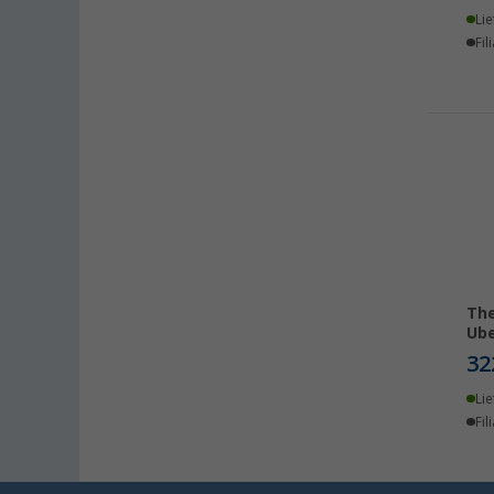
Lie
Fil
The
Ube
32
Lie
Fil