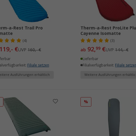
rm-a-Rest Trail Pro
Therm-a-Rest ProLite Pl
omatte
Cayenne Isomatte
(4)
(3)
119,- €
92,
€
99
UVP
160,- €
ab
UVP
144,- €
ferbar
Lieferbar
ialverfügbarkeit:
Filiale setzen
Filialverfügbarkeit:
Filiale setze
itere Ausführungen erhältlich
Weitere Ausführungen erhältlic
%
%