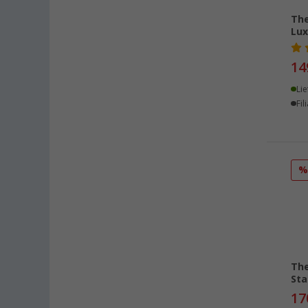
The
Lux
14
Lie
Fil
The
Sta
17