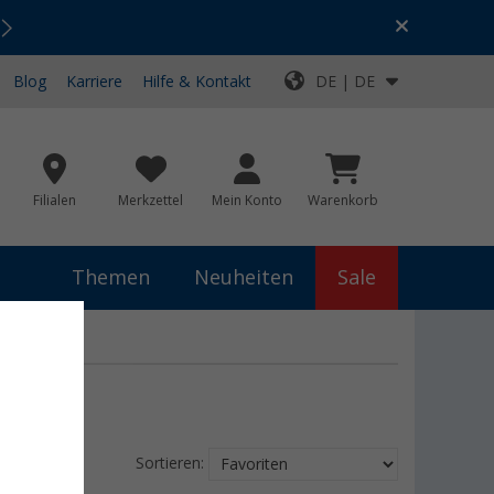
Urlaubs-SALE:
Top-Deals für dein Abenteuer!
Blog
Karriere
Hilfe & Kontakt
DE | DE
Filialen
Merkzettel
Mein Konto
Warenkorb
Themen
Neuheiten
Sale
Sortieren: