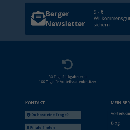
5,- €
Berger
Willkommensgut
Newsletter
sichern
30 Tage Rückgaberecht
100 Tage für Vorteilskartenbesitzer
KONTAKT
MEIN BE
Vorteilska
Du hast eine Frage?
Blog
Filiale finden