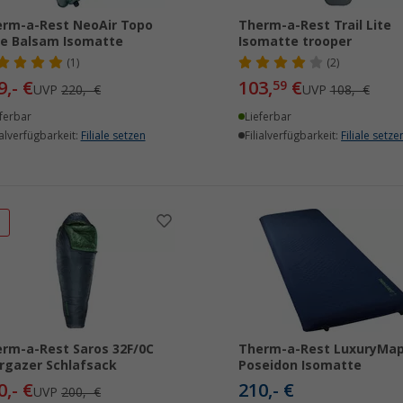
rm-a-Rest NeoAir Topo
Therm-a-Rest Trail Lite
e Balsam Isomatte
Isomatte trooper
(1)
(2)
9,- €
103,
€
59
UVP
220,- €
UVP
108,- €
ferbar
Lieferbar
ialverfügbarkeit:
Filiale setzen
Filialverfügbarkeit:
Filiale setze
%
rm-a-Rest Saros 32F/0C
Therm-a-Rest LuxuryMa
rgazer Schlafsack
Poseidon Isomatte
0,- €
210,- €
UVP
200,- €