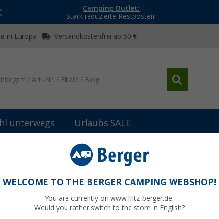
Camping Outlet:
Stark reduzierte Restposten!
e in Europa
Versandkostenfrei ab 50 €
hl unterwegs
Urlaubs SALE
WELCOME TO THE BERGER CAMPING WEBSHOP!
M-A-REST
You are currently on www.fritz-berger.de.
Would you rather switch to the store in English?