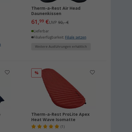
Therm-a-Rest Air Head
Daunenkissen
61,
€
99
UVP
90,- €
Lieferbar
Filialverfügbarkeit:
Filiale setzen
n
Weitere Ausführungen erhältlich
%
p
Therm-a-Rest ProLite Apex
Heat Wave Isomatte
(1)