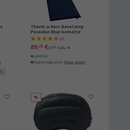
us
Therm-a-Rest BaseCamp
Poseidon Blue Isomatte
(2)
89,
€
25
UVP
120,- €
Lieferbar
n
Filialverfügbarkeit:
Filiale setzen
h
%