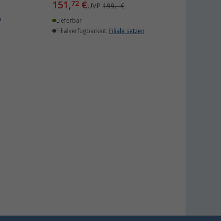
151,
€
72
UVP
199,- €
n
Lieferbar
Filialverfügbarkeit:
Filiale setzen