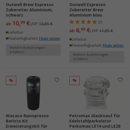
Outwell Brew Espresso
Outwell Espresso
Zubereiter Aluminium,
Zubereiter Brew
schwarz
Aluminium blau
10,
€
99
(2)
ab
UVP
13,95 €
6,
€
99
ab
UVP
11,95 €
Lieferbar
Filialverfügbarkeit:
Filiale setzen
Lieferbar
Filialverfügbarkeit:
Filiale setzen
Weitere Ausführungen
erhältlich
Weitere Ausführungen
erhältlich
%
%
Wacaco Nanopresso
Petromax Glasknauf für
Barista Kit
Edelstahlperkolator
Erweiterungskit für
Perkomax LE14 und LE28