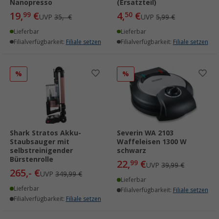
Nanopresso
(Ersatzteil)
19,
€
4,
€
99
50
UVP
35,- €
UVP
5,99 €
Lieferbar
Lieferbar
Filialverfügbarkeit:
Filiale setzen
Filialverfügbarkeit:
Filiale setzen
%
%
Shark Stratos Akku-
Severin WA 2103
Staubsauger mit
Waffeleisen 1300 W
selbstreinigender
schwarz
Bürstenrolle
22,
€
99
UVP
39,99 €
265,- €
UVP
349,99 €
Lieferbar
Lieferbar
Filialverfügbarkeit:
Filiale setzen
Filialverfügbarkeit:
Filiale setzen