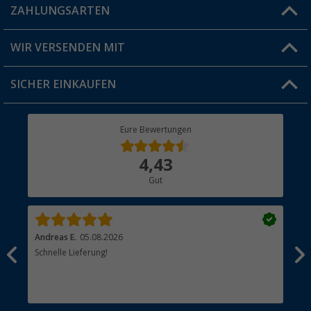
Blog
ZAHLUNGSARTEN
FAQ & Kontakt
Produkttester
Versandinformationen
WIR VERSENDEN MIT
Jobs & Karriere
Click & Collect
SICHER EINKAUFEN
Geschenkgutschein
Rücksendung
Berger Bewusst
Eure Bewertungen
Bestellstatus
Über uns
4,43
Hauptkatalog
Gut
Händler werden
Andreas E.
05.08.2026
Mic
Schnelle Lieferung!
sch