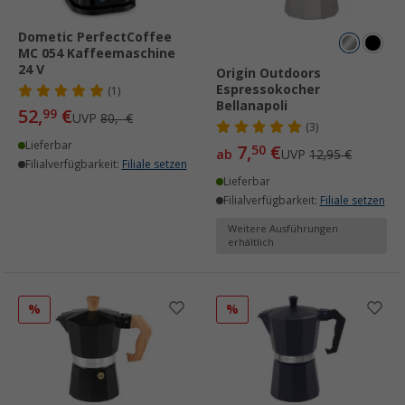
Dometic PerfectCoffee
MC 054 Kaffeemaschine
24 V
Origin Outdoors
Espressokocher
(1)
Bellanapoli
52,
€
99
UVP
80,- €
(3)
Lieferbar
7,
€
50
ab
UVP
12,95 €
Filialverfügbarkeit:
Filiale setzen
Lieferbar
Filialverfügbarkeit:
Filiale setzen
Weitere Ausführungen
erhältlich
%
%