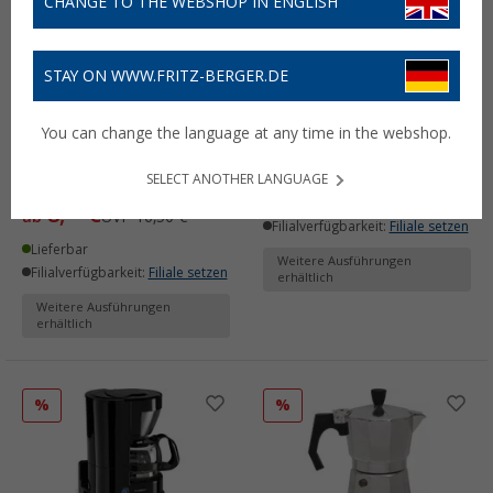
CHANGE TO THE WEBSHOP IN ENGLISH
STAY ON WWW.FRITZ-BERGER.DE
Bo-Camp Hudson
Dometic PerfectCoffee
You can change the language at any time in the webshop.
Aluminium
MC 01 Kaffeemaschine
Kaffeezubereiter
23,
€
99
ab
UVP
35,- €
SELECT ANOTHER LANGUAGE
(3)
Lieferbar
8,
€
99
ab
UVP
16,50 €
Filialverfügbarkeit:
Filiale setzen
Lieferbar
Weitere Ausführungen
Filialverfügbarkeit:
Filiale setzen
erhältlich
Weitere Ausführungen
erhältlich
%
%