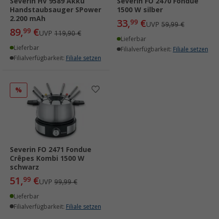
Severin HV 9589 Akku
Severin FO 2470 Fondue
Handstaubsauger SPower
1500 W silber
2.200 mAh
33,
€
99
UVP
59,99 €
89,
€
99
UVP
119,90 €
Lieferbar
Lieferbar
Filialverfügbarkeit:
Filiale setzen
Filialverfügbarkeit:
Filiale setzen
%
Severin FO 2471 Fondue
Crêpes Kombi 1500 W
schwarz
51,
€
99
UVP
99,99 €
Lieferbar
Filialverfügbarkeit:
Filiale setzen