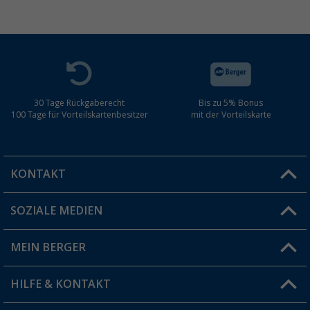
30 Tage Rückgaberecht
Bis zu 5% Bonus
100 Tage für Vorteilskartenbesitzer
mit der Vorteilskarte
KONTAKT
SOZIALE MEDIEN
Du hast eine Frage?
MEIN BERGER
Filiale finden
HILFE & KONTAKT
Vorteilskarte