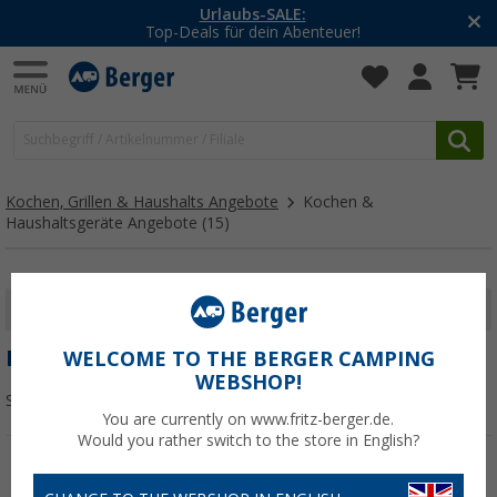
Urlaubs-SALE:
Top-Deals für dein Abenteuer!
Kochen, Grillen & Haushalts Angebote
Kochen &
Haushaltsgeräte Angebote
(15)
FILTER ANZEIGEN
KOCHEN & HAUSHALTSGERÄTE ANGEBOTE
WELCOME TO THE BERGER CAMPING
WEBSHOP!
Sortieren:
You are currently on www.fritz-berger.de.
Would you rather switch to the store in English?
%
%