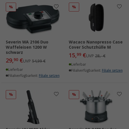
%
%
Severin WA 2106 Duo
Wacaco Nanopresso Case
Waffeleisen 1200 W
Cover Schutzhülle M
schwarz
15,
€
99
UVP
28,- €
29,
€
90
UVP
54,99 €
Lieferbar
Lieferbar
Filialverfügbarkeit:
Filiale setzen
Filialverfügbarkeit:
Filiale setzen
%
%