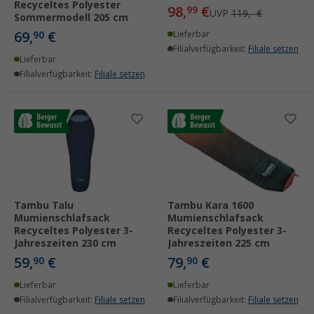
Recyceltes Polyester
98,
€
99
UVP
119,- €
Sommermodell 205 cm
69,
€
90
Lieferbar
Filialverfügbarkeit:
Filiale setzen
Lieferbar
Filialverfügbarkeit:
Filiale setzen
Tambu Talu
Tambu Kara 1600
Mumienschlafsack
Mumienschlafsack
Recyceltes Polyester 3-
Recyceltes Polyester 3-
Jahreszeiten 230 cm
Jahreszeiten 225 cm
59,
€
79,
€
90
90
Lieferbar
Lieferbar
Filialverfügbarkeit:
Filiale setzen
Filialverfügbarkeit:
Filiale setzen