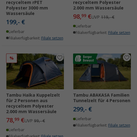
recyceltem rPET
recyceltem Polyester
Polyester 3000 mm
2.000 mm Wassersäule
Wassersäule
98,
€
99
UVP
119,- €
199,- €
Lieferbar
Lieferbar
Filialverfügbarkeit:
Filiale setzen
Filialverfügbarkeit:
Filiale setzen
%
Tambu Haika Kuppelzelt
Tambu ABAKASA Familien
für 2 Personen aus
Tunnelzelt für 4 Personen
recyceltem Polyester
299,- €
2.000 mm Wassersäule
78,
€
99
Lieferbar
UVP
99,- €
Filialverfügbarkeit:
Filiale setzen
Lieferbar
Filialverfügbarkeit:
Filiale setzen