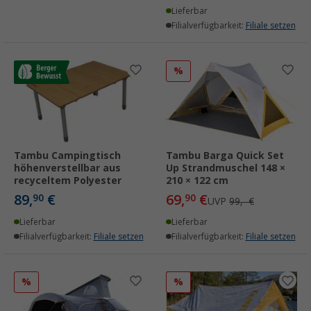
Lieferbar
Filialverfügbarkeit:
Filiale setzen
%
Tambu Campingtisch
Tambu Barga Quick Set
höhenverstellbar aus
Up Strandmuschel 148 ×
recyceltem Polyester
210 × 122 cm
89,
€
69,
€
90
90
UVP
99,- €
Lieferbar
Lieferbar
Filialverfügbarkeit:
Filiale setzen
Filialverfügbarkeit:
Filiale setzen
%
%