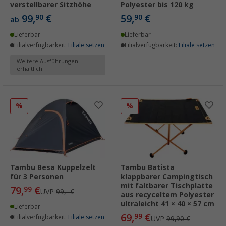
verstellbarer Sitzhöhe
Polyester bis 120 kg
99,
€
59,
€
90
90
ab
Lieferbar
Lieferbar
Filialverfügbarkeit:
Filiale setzen
Filialverfügbarkeit:
Filiale setzen
Weitere Ausführungen
erhältlich
%
%
Tambu Besa Kuppelzelt
Tambu Batista
für 3 Personen
klappbarer Campingtisch
mit faltbarer Tischplatte
79,
€
99
UVP
99,- €
aus recyceltem Polyester
ultraleicht 41 × 40 × 57 cm
Lieferbar
69,
€
99
Filialverfügbarkeit:
Filiale setzen
UVP
99,90 €