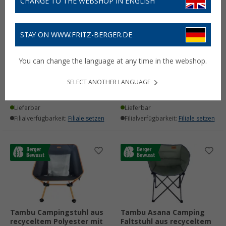
CHANGE TO THE WEBSHOP IN ENGLISH
STAY ON WWW.FRITZ-BERGER.DE
Tambu Bengala Camping
Tambu Laja Camping
You can change the language at any time in the webshop.
Faltstuhl aus recyceltem
Faltstuhl aus recyceltem
Polyester bis 120 kg
Polyester bis 120 kg
SELECT ANOTHER LANGUAGE
49,
€
129,
€
90
90
Lieferbar
Lieferbar
Filialverfügbarkeit:
Filiale setzen
Filialverfügbarkeit:
Filiale setzen
Tambu Campingstuhl aus
Tambu Asana Camping
recyceltem Polyester mit
Faltstuhl aus recyceltem