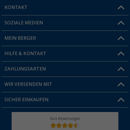
KONTAKT
SOZIALE MEDIEN
Du hast eine Frage?
MEIN BERGER
Filiale finden
HILFE & KONTAKT
Vorteilskarte
Blog
ZAHLUNGSARTEN
FAQ & Kontakt
Produkttester
Versandinformationen
WIR VERSENDEN MIT
Jobs & Karriere
Click & Collect
SICHER EINKAUFEN
Geschenkgutschein
Rücksendung
Berger Bewusst
Eure Bewertungen
Bestellstatus
Über uns