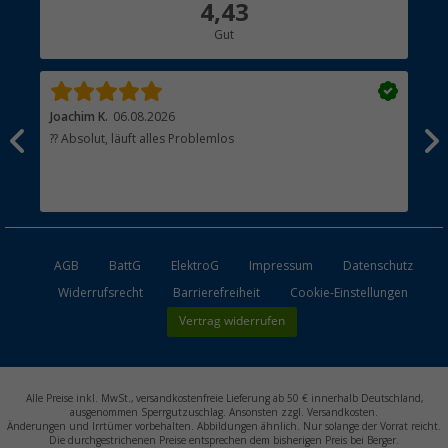
4,43
Hauptkatalog
Gut
Händler werden
Joachim K.
06.08.2026
And
l
?? Absolut, läuft alles Problemlos
Sch
he
esen
AGB
BattG
ElektroG
Impressum
Datenschutz
Widerrufsrecht
Barrierefreiheit
Cookie-Einstellungen
Vertrag widerrufen
Alle Preise inkl. MwSt., versandkostenfreie Lieferung ab 50 € innerhalb Deutschland,
ausgenommen Sperrgutzuschlag. Ansonsten zzgl. Versandkosten.
Änderungen und Irrtümer vorbehalten. Abbildungen ähnlich. Nur solange der Vorrat reicht.
Die durchgestrichenen Preise entsprechen dem bisherigen Preis bei Berger.