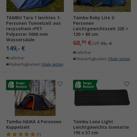
TAMBU Tara 1 leichtes 1-
Tambu Roby Lite 2-
Personen Tunnelzelt aus
Personen
recyceltem rPET
Leichtgewichtszelt 225 ×
Polyester 3000 mm
120 × 80 cm
Wassersäule
68,
€
99
UVP
89,- €
149,- €
Lieferbar
Lieferbar
Filialverfügbarkeit:
Filiale setzen
Filialverfügbarkeit:
Filiale setzen
Tambu HAIKA 4 Personen
Tambu Lano Light
Kuppelzelt
Leichtgewichts Isomatte
195 x 57 cm
(1)