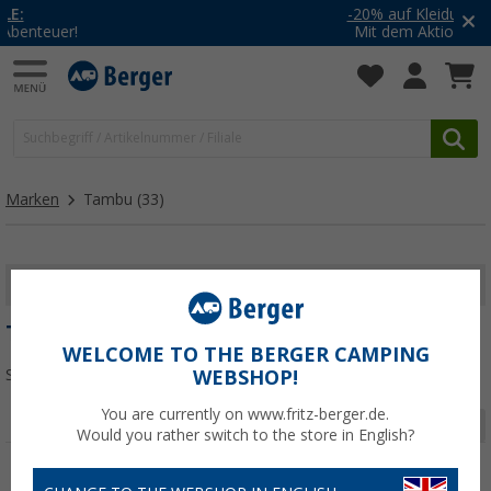
-20% auf Kleidung und Schuhe
Mit dem Aktionscode
20SSV
Marken
Tambu
(33)
FILTER ANZEIGEN
TAMBU
WELCOME TO THE BERGER CAMPING
Sortieren:
WEBSHOP!
You are currently on www.fritz-berger.de.
Seite 1 von 2
Would you rather switch to the store in English?