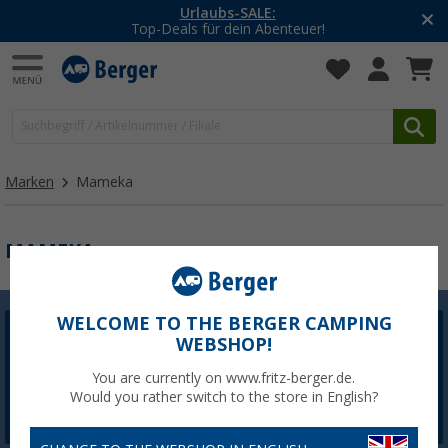
Urlaubs-SALE:
Top-Deals für dein Abenteuer!
Marken
Mameka
MAMEKA
WELCOME TO THE BERGER CAMPING
WEBSHOP!
Berger Newsletter
5,- € Willkommensgutschein sichern
You are currently on www.fritz-berger.de.
Would you rather switch to the store in English?