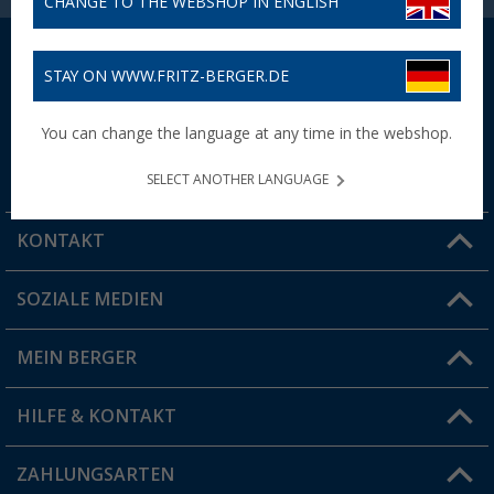
CHANGE TO THE WEBSHOP IN ENGLISH
STAY ON WWW.FRITZ-BERGER.DE
30 Tage Rückgaberecht
Bis zu 5% Bonus
You can change the language at any time in the webshop.
100 Tage für Vorteilskartenbesitzer
mit der Vorteilskarte
SELECT ANOTHER LANGUAGE
KONTAKT
SOZIALE MEDIEN
Du hast eine Frage?
MEIN BERGER
Filiale finden
HILFE & KONTAKT
Vorteilskarte
Blog
ZAHLUNGSARTEN
FAQ & Kontakt