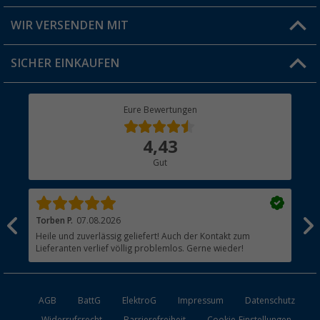
Produkttester
Versandinformationen
WIR VERSENDEN MIT
Jobs & Karriere
Click & Collect
SICHER EINKAUFEN
Geschenkgutschein
Rücksendung
Berger Bewusst
Eure Bewertungen
Bestellstatus
Über uns
4,43
Hauptkatalog
Gut
Händler werden
Torben P.
07.08.2026
Jul
Heile und zuverlässig geliefert! Auch der Kontakt zum
Bes
Lieferanten verlief völlig problemlos. Gerne wieder!
Jed
AGB
BattG
ElektroG
Impressum
Datenschutz