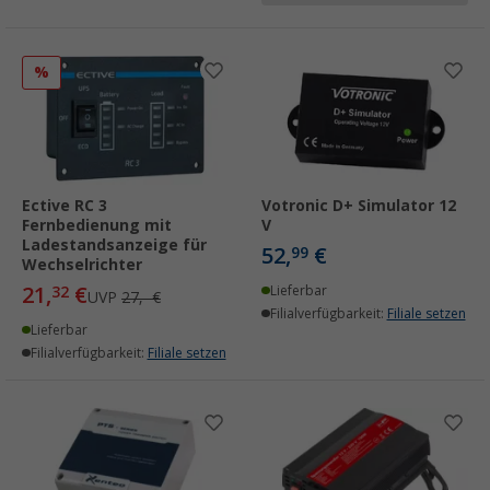
%
Ective RC 3
Votronic D+ Simulator 12
Fernbedienung mit
V
Ladestandsanzeige für
52,
€
99
Wechselrichter
21,
€
32
Lieferbar
UVP
27,- €
Filialverfügbarkeit:
Filiale setzen
Lieferbar
Filialverfügbarkeit:
Filiale setzen