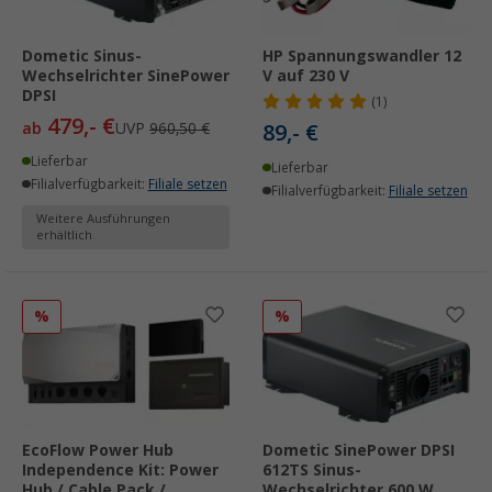
Dometic Sinus-
HP Spannungswandler 12
Wechselrichter SinePower
V auf 230 V
DPSI
(1)
479,- €
ab
UVP
960,50 €
89,- €
Lieferbar
Lieferbar
Filialverfügbarkeit:
Filiale setzen
Filialverfügbarkeit:
Filiale setzen
Weitere Ausführungen
erhältlich
%
%
EcoFlow Power Hub
Dometic SinePower DPSI
Independence Kit: Power
612TS Sinus-
Hub / Cable Pack /
Wechselrichter 600 W