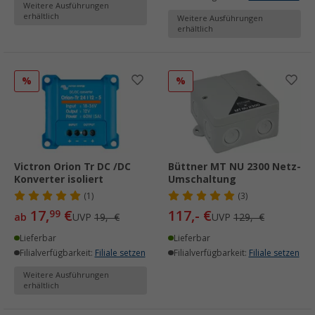
Weitere Ausführungen
erhältlich
Weitere Ausführungen
erhältlich
%
%
Victron Orion Tr DC /DC
Büttner MT NU 2300 Netz-
Konverter isoliert
Umschaltung
(1)
(3)
17,
€
117,- €
99
ab
UVP
19,- €
UVP
129,- €
Lieferbar
Lieferbar
Filialverfügbarkeit:
Filiale setzen
Filialverfügbarkeit:
Filiale setzen
Weitere Ausführungen
erhältlich