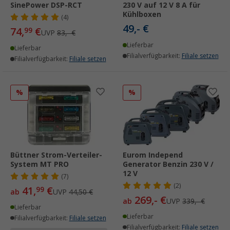
SinePower DSP-RCT
230 V auf 12 V 8 A für
Kühlboxen
(4)
49,- €
74,
€
99
UVP
83,- €
Lieferbar
Lieferbar
Filialverfügbarkeit:
Filiale setzen
Filialverfügbarkeit:
Filiale setzen
%
%
Büttner Strom-Verteiler-
Eurom Independ
System MT PRO
Generator Benzin 230 V /
12 V
(7)
(2)
41,
€
99
ab
UVP
44,50 €
269,- €
ab
UVP
339,- €
Lieferbar
Lieferbar
Filialverfügbarkeit:
Filiale setzen
Filialverfügbarkeit:
Filiale setzen