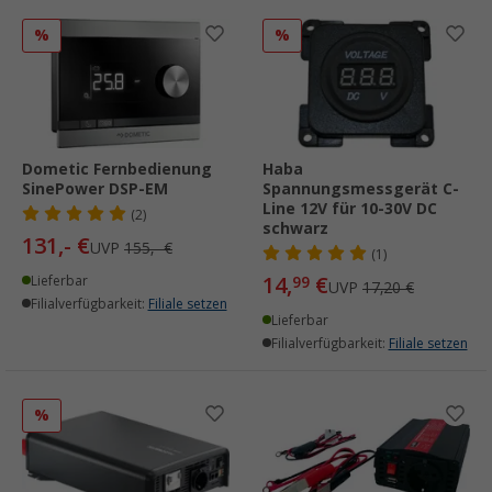
%
%
Dometic Fernbedienung
Haba
SinePower DSP-EM
Spannungsmessgerät C-
Line 12V für 10-30V DC
(2)
schwarz
131,- €
UVP
155,- €
(1)
14,
€
Lieferbar
99
UVP
17,20 €
Filialverfügbarkeit:
Filiale setzen
Lieferbar
Filialverfügbarkeit:
Filiale setzen
%