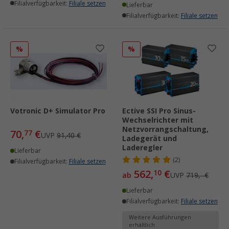
Filialverfügbarkeit:
Filiale setzen
Lieferbar
Filialverfügbarkeit:
Filiale setzen
%
%
Votronic D+ Simulator Pro
Ective SSI Pro Sinus-
Wechselrichter mit
Netzvorrangschaltung,
70,
€
77
UVP
91,40 €
Ladegerät und
Laderegler
Lieferbar
(2)
Filialverfügbarkeit:
Filiale setzen
562,
€
10
ab
UVP
719,- €
Lieferbar
Filialverfügbarkeit:
Filiale setzen
Weitere Ausführungen
erhältlich