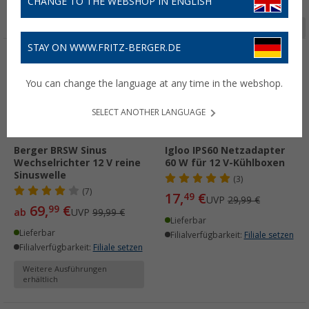
CHANGE TO THE WEBSHOP IN ENGLISH
Seite 1 von 4
STAY ON WWW.FRITZ-BERGER.DE
%
%
You can change the language at any time in the webshop.
SELECT ANOTHER LANGUAGE
Berger BRSW Sinus
Igloo IPS60 Netzadapter
Wechselrichter 12 V reine
60 W für 12 V-Kühlboxen
Sinuswelle
(3)
(7)
17,
€
49
UVP
29,99 €
69,
€
99
ab
UVP
99,99 €
Lieferbar
Lieferbar
Filialverfügbarkeit:
Filiale setzen
Filialverfügbarkeit:
Filiale setzen
Weitere Ausführungen
erhältlich