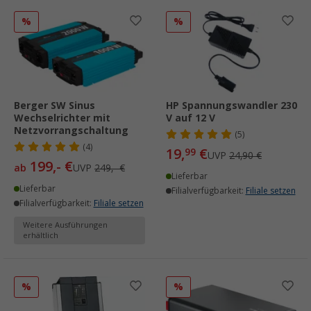
%
%
Berger SW Sinus
HP Spannungswandler 230
Wechselrichter mit
V auf 12 V
Netzvorrangschaltung
(5)
(4)
19,
€
99
UVP
24,90 €
199,- €
ab
UVP
249,- €
Lieferbar
Lieferbar
Filialverfügbarkeit:
Filiale setzen
Filialverfügbarkeit:
Filiale setzen
Weitere Ausführungen
erhältlich
%
%