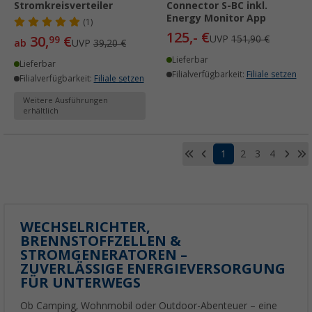
Stromkreisverteiler
Connector S-BC inkl.
Energy Monitor App
(1)
125,- €
30,
€
UVP
151,90 €
99
ab
UVP
39,20 €
Lieferbar
Lieferbar
Filialverfügbarkeit:
Filiale setzen
Filialverfügbarkeit:
Filiale setzen
Weitere Ausführungen
erhältlich
1
2
3
4
WECHSELRICHTER,
BRENNSTOFFZELLEN &
STROMGENERATOREN –
ZUVERLÄSSIGE ENERGIEVERSORGUNG
FÜR UNTERWEGS
Ob Camping, Wohnmobil oder Outdoor-Abenteuer – eine