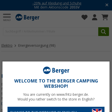
-20% auf Kleidung und Schuhe
Mit dem Aktionscode
20SSV
Elektro
Energieversorgung
(98)
FILTER ANZEIGEN
ENERGIEVERSORGUNG
WELCOME TO THE BERGER CAMPING
Energie ist unverzichtbar – auch unterwegs. Bei Berger Camping
WEBSHOP!
findest du alles für die Stromversorgung beim Camping, von
Solaranlagen bis Brennstoffzellen. Entdecke Produkte führender
You are currently on www.fritz-berger.de.
Marken wie Büttner Elektronik, ProCar und Dometic sowie
Jetzt
Would you rather switch to the store in English?
mehr über unsere Kategorie
Energieversorgung
erfahren...
Sortieren: