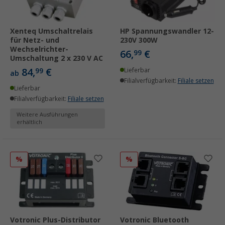
Xenteq Umschaltrelais
HP Spannungswandler 12-
für Netz- und
230V 300W
Wechselrichter-
66,
€
99
Umschaltung 2 x 230 V AC
84,
€
99
Lieferbar
ab
Filialverfügbarkeit:
Filiale setzen
Lieferbar
Filialverfügbarkeit:
Filiale setzen
Weitere Ausführungen
erhältlich
%
%
Votronic Plus-Distributor
Votronic Bluetooth