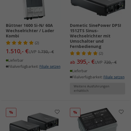
Büttner 1600 Si-N/ 60A
Dometic SinePower DPSI
Wechselrichter / Lader
1512TS Sinus-
Kombi
Wechselrichter mit
Umschalter und
(2)
Fernbedienung
1.510,- €
UVP
1.730,- €
(2)
395,- €
Lieferbar
ab
UVP
720,- €
Filialverfügbarkeit:
Filiale setzen
Lieferbar
Filialverfügbarkeit:
Filiale setzen
Weitere Ausführungen
erhältlich
%
%