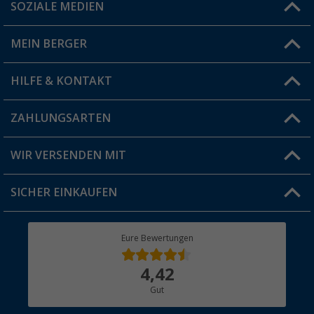
SOZIALE MEDIEN
Du hast eine Frage?
MEIN BERGER
Filiale finden
HILFE & KONTAKT
Vorteilskarte
Blog
ZAHLUNGSARTEN
FAQ & Kontakt
Produkttester
Versandinformationen
WIR VERSENDEN MIT
Jobs & Karriere
Click & Collect
SICHER EINKAUFEN
Geschenkgutschein
Rücksendung
Berger Bewusst
Eure Bewertungen
Bestellstatus
Über uns
4,42
Hauptkatalog
Gut
Händler werden