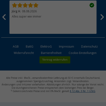
Jörg H.
08.08.2026
Kla
Alles super wie immer
Ein
und
Lei
Max
unk
AGB
BattG
ElektroG
Impressum
Datenschutz
Widerrufsrecht
Barrierefreiheit
Cookie-Einstellungen
Vertrag widerrufen
Alle Preise inkl. MwSt., versandkostenfreie Lieferung ab 50 € innerhalb Deutschland,
ausgenommen Sperrgutzuschlag. Ansonsten zzgl. Versandkosten.
Änderungen und Irrtümer vorbehalten. Abbildungen ähnlich. Nur solange der Vorrat reicht.
Die durchgestrichenen Preise entsprechen dem bisherigen Preis bei Berger.
1)
Gekennzeichnete Preise sind mit 0% MwSt. gemäß
§ 12 Abs. 3 Nr. 1 UStG