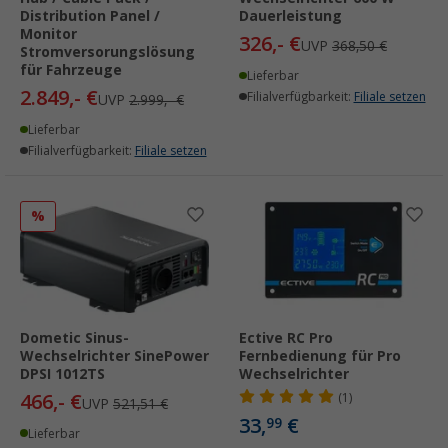
Distribution Panel /
Dauerleistung
Monitor
326,- €
UVP
368,50 €
Stromversorungslösung
für Fahrzeuge
Lieferbar
2.849,- €
Filialverfügbarkeit:
Filiale setzen
UVP
2.999,- €
Lieferbar
Filialverfügbarkeit:
Filiale setzen
%
Dometic Sinus-
Ective RC Pro
Wechselrichter SinePower
Fernbedienung für Pro
DPSI 1012TS
Wechselrichter
466,- €
(1)
UVP
521,51 €
33,
€
99
Lieferbar