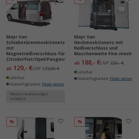
Mayr Van
Mayr Van
Schiebetürenmoskitonetz
Heckmoskitonetz mit
mit
Reißverschluss und
Magnetreißverschluss für
Maschenweite Fine-mesh
Citroën/Fiat/Opel/Peugeot/Toyota
188,- €
ab
UVP
225,- €
129,- €
ab
UVP
173,90 €
Lieferbar
Lieferbar
Filialverfügbarkeit:
Filiale setzen
Filialverfügbarkeit:
Filiale setzen
Weitere Ausführungen
erhältlich
%
%