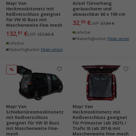
Mayr Van
Arisol Türvorhang
Heckmoskitonetz mit
geräuscharm und
Reißverschluss geeignet
abwaschbar 60 x 190 cm
für VW ID Buzz mit
32,
€
99
UVP
37,99 €
Maschenweite Fine-mesh
132,
€
81
Lieferbar
UVP
157,90 €
Filialverfügbarkeit:
Filiale setzen
Lieferbar
Filialverfügbarkeit:
Filiale setzen
%
Mayr Van
Mayr Van
Schiebetürenmoskitonetz
Heckmoskitonetz mit
mit Reißverschluss
Reißverschluss geeignet
geeignet für VW ID Buzz
für Primastar (ab 2021) /
mit Maschenweite Fine-
Trafic III (ab 2014) mit
mesh
Maschenweite Fine-mesh