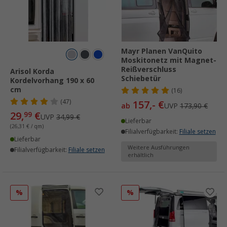
Mayr Planen VanQuito
Moskitonetz mit Magnet-
Reißverschluss
Arisol Korda
Schiebetür
Kordelvorhang 190 x 60
cm
(16)
(47)
157,- €
ab
UVP
173,90 €
29,
€
99
UVP
34,99 €
Lieferbar
(26,31 € / qm)
Filialverfügbarkeit:
Filiale setzen
Lieferbar
Weitere Ausführungen
Filialverfügbarkeit:
Filiale setzen
erhältlich
%
%