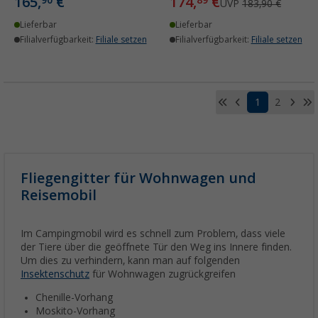
165,
€
174,
€
90
89
UVP
183,90 €
Lieferbar
Lieferbar
Filialverfügbarkeit:
Filiale setzen
Filialverfügbarkeit:
Filiale setzen
1
2
Fliegengitter für Wohnwagen und
Reisemobil
Im Campingmobil wird es schnell zum Problem, dass viele
der Tiere über die geöffnete Tür den Weg ins Innere finden.
Um dies zu verhindern, kann man auf folgenden
Insektenschutz
für Wohnwagen zugrückgreifen
Chenille-Vorhang
Moskito-Vorhang