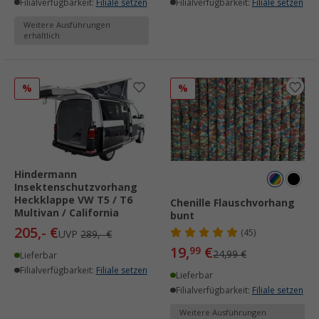
Filialverfügbarkeit:
Filiale setzen
Filialverfügbarkeit:
Filiale setzen
Weitere Ausführungen
erhältlich
%
%
Hindermann
Insektenschutzvorhang
Heckklappe VW T5 / T6
Chenille Flauschvorhang
Multivan / California
bunt
205,- €
(45)
UVP
289,- €
19,
€
99
24,99 €
Lieferbar
Filialverfügbarkeit:
Filiale setzen
Lieferbar
Filialverfügbarkeit:
Filiale setzen
Weitere Ausführungen