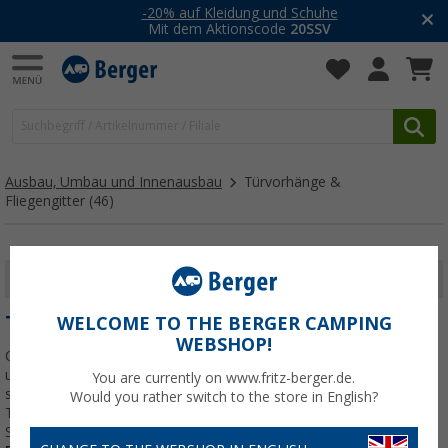
-20% auf Kleidung und Schuhe
Mit dem Aktionscode
20SSV
Ausbau, Umbau und Innenausbau
Türvorhänge &
Fliegengitter
(46)
FILTER ANZEIGEN
TÜRVORHÄNGE & FLIEGENGITTER
WELCOME TO THE BERGER CAMPING
WEBSHOP!
Obwohl Fliegen und Insekten unbestreitbar ein wichtiger Teil
unseres Ökosystems sind, können diese Tiere beim Camping
You are currently on www.fritz-berger.de.
schnell lästig werden. Vor allem an Gewässern, bei hohen
Would you rather switch to the store in English?
Temperaturen oder ausgiebigem Regen können Stechmücken,
Schnaken
Jetzt mehr über unsere Kategorie
Türvorhänge &