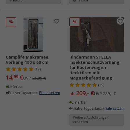
erhältlich
erhältlich
%
%
Camplife Makramee
Hindermann STELLA
Vorhang 190 x 60 cm
Insektenschutzvorhang
für Kastenwagen-
(17)
Hecktüren mit
14,
€
99
UVP
26,99 €
Magnetbefestigung
(19)
Lieferbar
209,- €
Filialverfügbarkeit:
Filiale setzen
ab
UVP
289,- €
Lieferbar
Filialverfügbarkeit:
Filiale setzen
Weitere Ausführungen
erhältlich