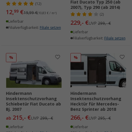
Fiat Ducato Typ 250 (ab
(12)
2007), Typ 290 (ab 2014)
12,
€
99
19,99 €
(10,83 € / m²)
(2)
229,- €
Lieferbar
UVP
299,- €
Filialverfügbarkeit:
Filiale setzen
Lieferbar
Filialverfügbarkeit:
Filiale setzen
%
%
Hindermann
Hindermann
Insektenschutzvorhang
Insektenschutzvorhang
Schiebetür Fiat Ducato ab
Hecktür für Mercedes-
Bj. 2007
Benz Sprinter ab 2018
215,- €
266,- €
ab
UVP
299,- €
UVP
295,- €
Lieferbar
Lieferbar