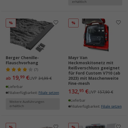
erhältlich
%
%
Berger Chenille-
Mayr Van
Flauschvorhang
Heckmoskitonetz mit
Reißverschluss geeignet
(7)
für Ford Custom V710 (ab
19,
€
99
ab
UVP
34,99 €
2023) mit Maschenweite
Fine-mesh
Lieferbar
132,
€
95
UVP
157,90 €
Filialverfügbarkeit:
Filiale setzen
Lieferbar
Weitere Ausführungen
erhältlich
Filialverfügbarkeit:
Filiale setzen
%
%