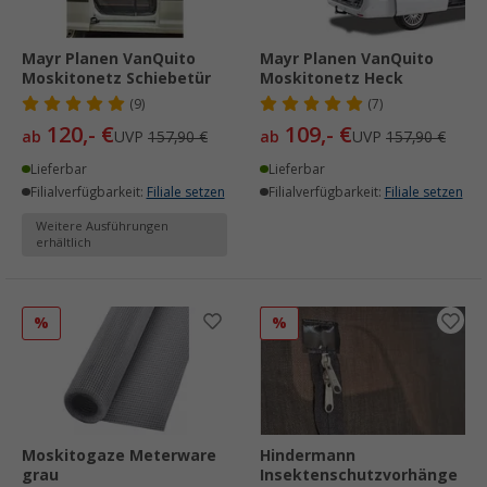
Mayr Planen VanQuito
Mayr Planen VanQuito
Moskitonetz Schiebetür
Moskitonetz Heck
(9)
(7)
120,- €
109,- €
ab
UVP
157,90 €
ab
UVP
157,90 €
Lieferbar
Lieferbar
Filialverfügbarkeit:
Filiale setzen
Filialverfügbarkeit:
Filiale setzen
Weitere Ausführungen
erhältlich
%
%
Moskitogaze Meterware
Hindermann
grau
Insektenschutzvorhänge