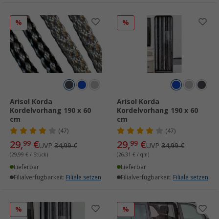
%
%
Arisol Korda
Arisol Korda
Kordelvorhang 190 x 60
Kordelvorhang 190 x 60
cm
cm
(47)
(47)
29,
€
29,
€
99
99
UVP
34,99 €
UVP
34,99 €
(29,99 € / Stück)
(26,31 € / qm)
Lieferbar
Lieferbar
Filialverfügbarkeit:
Filiale setzen
Filialverfügbarkeit:
Filiale setzen
%
%