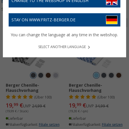
CHANGE TO THE WEBSHOP IN ENGLISH
Fliegengitter
erfahren...
Sortieren:
STAY ON WWW.FRITZ-BERGER.DE
Seite 1 von 2
You can change the language at any time in the webshop.
%
%
SELECT ANOTHER LANGUAGE
Berger Chenille-
Berger Chenille-
Flauschvorhang
Flauschvorhang
(
Über
100)
(
Über
100)
19,
€
19,
€
99
99
UVP
24,99 €
UVP
34,99 €
(19,99 € / Stück)
(19,30 € / qm)
Lieferbar
Lieferbar
Filialverfügbarkeit:
Filiale setzen
Filialverfügbarkeit:
Filiale setzen