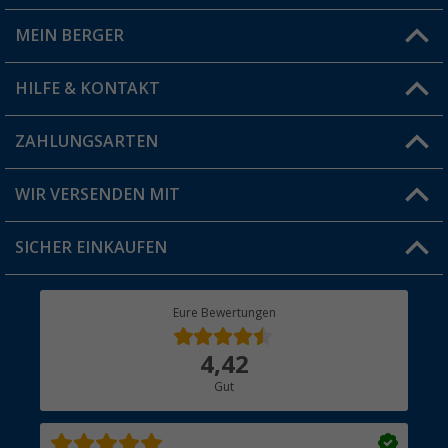
MEIN BERGER
Filiale finden
HILFE & KONTAKT
Vorteilskarte
Blog
ZAHLUNGSARTEN
FAQ & Kontakt
Produkttester
Versandinformationen
WIR VERSENDEN MIT
Jobs & Karriere
Click & Collect
SICHER EINKAUFEN
Geschenkgutschein
Rücksendung
Berger Bewusst
Eure Bewertungen
Bestellstatus
Über uns
4,42
Hauptkatalog
Gut
Händler werden