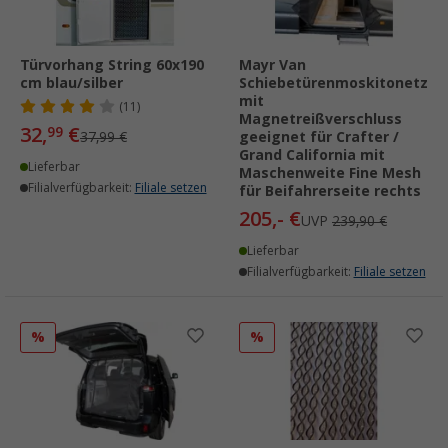
Türvorhang String 60x190
Mayr Van
cm blau/silber
Schiebetürenmoskitonetz
mit
(11)
Magnetreißverschluss
32,
€
99
37,99 €
geeignet für Crafter /
Grand California mit
Lieferbar
Maschenweite Fine Mesh
Filialverfügbarkeit:
Filiale setzen
für Beifahrerseite rechts
205,- €
UVP
239,90 €
Lieferbar
Filialverfügbarkeit:
Filiale setzen
%
%