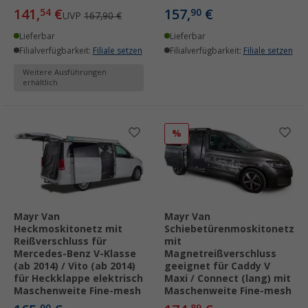
141,
€
157,
€
54
90
UVP
167,90 €
Lieferbar
Lieferbar
Filialverfügbarkeit:
Filiale setzen
Filialverfügbarkeit:
Filiale setzen
Weitere Ausführungen
erhältlich
%
Mayr Van
Mayr Van
Heckmoskitonetz mit
Schiebetürenmoskitonetz
Reißverschluss für
mit
Mercedes-Benz V-Klasse
Magnetreißverschluss
(ab 2014) / Vito (ab 2014)
geeignet für Caddy V
für Heckklappe elektrisch
Maxi / Connect (lang) mit
Maschenweite Fine-mesh
Maschenweite Fine-mesh