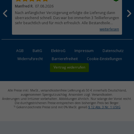
Manfred R.
07.08.2026
Han
Nach anfänglicher Verzögerung erfolgte die Lieferung dann
Sen
überraschend schnell. Das war bei immerhin 3 Teillieferungen
Lie
sehr beachtlich und für mich erfreulich. Alle Bestandteile
waren gut verpackt und in Ordnung. Das Gerät (Gasgrill)
weiterlesen
funktioniert bestens
AGB
BattG
ElektroG
Impressum
Datenschutz
Widerrufsrecht
Barrierefreiheit
Cookie-Einstellungen
Vertrag widerrufen
Alle Preise inkl. MwSt., versandkostenfreie Lieferung ab 50 € innerhalb Deutschland,
ausgenommen Sperrgutzuschlag. Ansonsten zzgl. Versandkosten.
Änderungen und Irrtümer vorbehalten. Abbildungen ähnlich. Nur solange der Vorrat reicht.
Die durchgestrichenen Preise entsprechen dem bisherigen Preis bei Berger.
1)
Gekennzeichnete Preise sind mit 0% MwSt. gemäß
§ 12 Abs. 3 Nr. 1 UStG