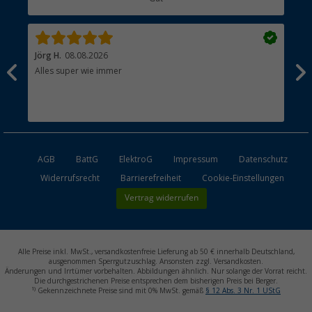
Händler werden
Jörg H.
08.08.2026
Kla
Alles super wie immer
Ein
und
Lei
Max
unk
AGB
BattG
ElektroG
Impressum
Datenschutz
Widerrufsrecht
Barrierefreiheit
Cookie-Einstellungen
Vertrag widerrufen
Alle Preise inkl. MwSt., versandkostenfreie Lieferung ab 50 € innerhalb Deutschland,
ausgenommen Sperrgutzuschlag. Ansonsten zzgl. Versandkosten.
Änderungen und Irrtümer vorbehalten. Abbildungen ähnlich. Nur solange der Vorrat reicht.
Die durchgestrichenen Preise entsprechen dem bisherigen Preis bei Berger.
1)
Gekennzeichnete Preise sind mit 0% MwSt. gemäß
§ 12 Abs. 3 Nr. 1 UStG