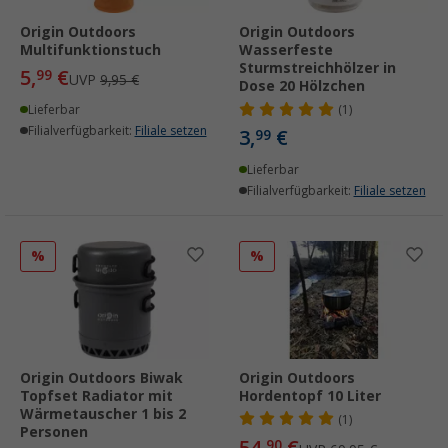
Origin Outdoors
Origin Outdoors
Multifunktionstuch
Wasserfeste
Sturmstreichhölzer in
5,
€
99
UVP
9,95 €
Dose 20 Hölzchen
Lieferbar
(1)
Filialverfügbarkeit:
Filiale setzen
3,
€
99
Lieferbar
Filialverfügbarkeit:
Filiale setzen
%
%
Origin Outdoors Biwak
Origin Outdoors
Topfset Radiator mit
Hordentopf 10 Liter
Wärmetauscher 1 bis 2
(1)
Personen
54,
€
90