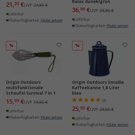
Relax duneklgrün
21,
€
20
UVP
24,95 €
36,
€
99
UVP
39,95 €
Lieferbar
Lieferbar
Filialverfügbarkeit:
Filiale setzen
Filialverfügbarkeit:
Filiale setzen
%
%
Origin Outdoors
Origin Outdoors Emaille
multifunktionale
Kaffeekanne 1,8 Liter
Schaufel Survival 7 in 1
blau
15,
€
99
(2)
UVP
19,95 €
25,
€
95
UVP
29,95 €
Lieferbar
Filialverfügbarkeit:
Filiale setzen
Lieferbar
Filialverfügbarkeit:
Filiale setzen