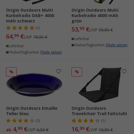
Origin Outdoors Multi
Origin Outdoors Multi
Kurbelradio DAB+ 4000
Kurbelradio 4000 mAh
mAh schwarz
grün
53,
€
(1)
99
UVP
59,95 €
64,
€
99
UVP
79,95 €
Lieferbar
Filialverfügbarkeit:
Filiale setzen
Lieferbar
Filialverfügbarkeit:
Filiale setzen
%
%
Origin Outdoors Emaille
Origin Outdoors
Teller blau
Travelchair Trail Faltstuhl
(2)
(1)
4,
€
16,
€
99
99
ab
UVP
6,50 €
UVP
19,95 €