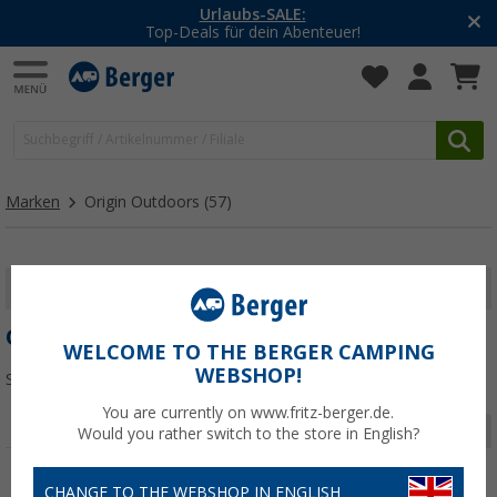
Urlaubs-SALE:
Top-Deals für dein Abenteuer!
Marken
Origin Outdoors
(57)
FILTER ANZEIGEN
ORIGIN OUTDOORS
WELCOME TO THE BERGER CAMPING
WEBSHOP!
Sortieren:
You are currently on www.fritz-berger.de.
Seite 1 von 2
Would you rather switch to the store in English?
CHANGE TO THE WEBSHOP IN ENGLISH
%
%