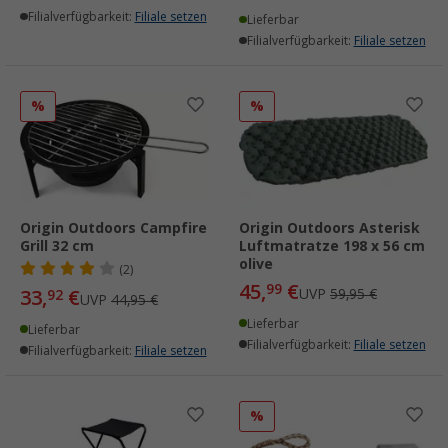
Filialverfügbarkeit:
Filiale setzen
Lieferbar
Filialverfügbarkeit:
Filiale setzen
%
%
Origin Outdoors Campfire
Origin Outdoors Asterisk
Grill 32 cm
Luftmatratze 198 x 56 cm
olive
(2)
45,
€
99
33,
€
UVP
59,95 €
92
UVP
44,95 €
Lieferbar
Lieferbar
Filialverfügbarkeit:
Filiale setzen
Filialverfügbarkeit:
Filiale setzen
%