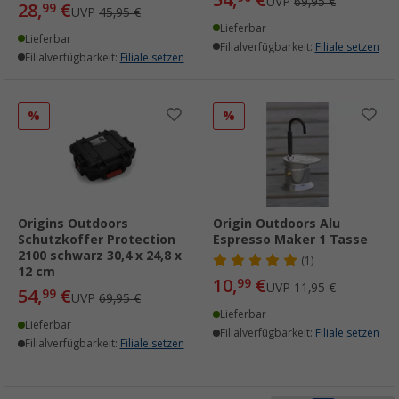
UVP
69,95 €
28,
€
99
UVP
45,95 €
Lieferbar
Lieferbar
Filialverfügbarkeit:
Filiale setzen
Filialverfügbarkeit:
Filiale setzen
%
%
Origins Outdoors
Origin Outdoors Alu
Schutzkoffer Protection
Espresso Maker 1 Tasse
2100 schwarz 30,4 x 24,8 x
(1)
12 cm
10,
€
99
UVP
11,95 €
54,
€
99
UVP
69,95 €
Lieferbar
Lieferbar
Filialverfügbarkeit:
Filiale setzen
Filialverfügbarkeit:
Filiale setzen