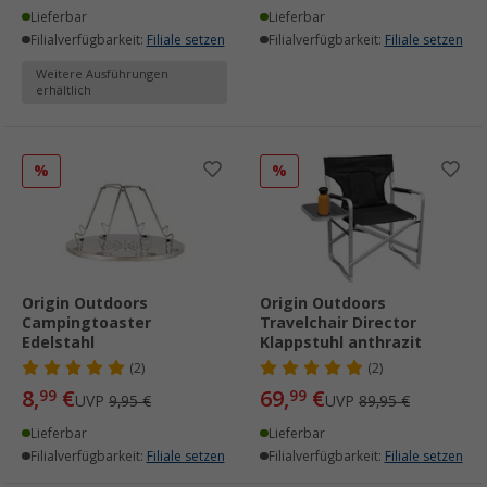
Lieferbar
Lieferbar
Filialverfügbarkeit:
Filiale setzen
Filialverfügbarkeit:
Filiale setzen
Weitere Ausführungen
erhältlich
%
%
Origin Outdoors
Origin Outdoors
Campingtoaster
Travelchair Director
Edelstahl
Klappstuhl anthrazit
(2)
(2)
8,
€
69,
€
99
99
UVP
9,95 €
UVP
89,95 €
Lieferbar
Lieferbar
Filialverfügbarkeit:
Filiale setzen
Filialverfügbarkeit:
Filiale setzen