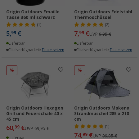
Origin Outdoors Emaille
Origin Outdoors Edelstahl
Tasse 360 ml schwarz
Thermoschüssel
(1)
(2)
5,
€
7,
€
99
99
UVP
9,95 €
Lieferbar
Lieferbar
Filialverfügbarkeit:
Filiale setzen
Filialverfügbarkeit:
Filiale setzen
%
%
Origin Outdoors Hexagon
Origin Outdoors Makena
Grill und Feuerschale 40 x
Strandmuschel 285 x 210
45 cm
cm
60,
€
99
(1)
UVP
69,95 €
74,
€
99
UVP
99,95 €
Lieferbar