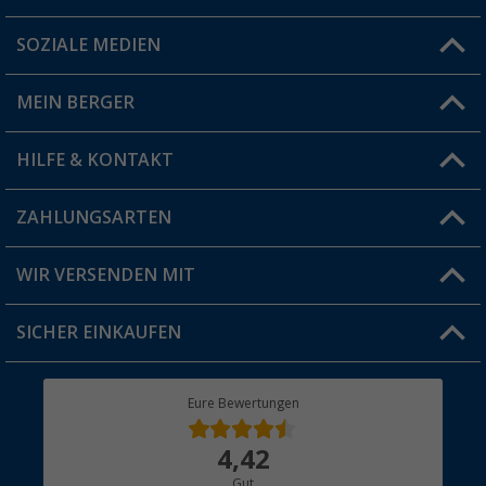
SOZIALE MEDIEN
Du hast eine Frage?
MEIN BERGER
Filiale finden
HILFE & KONTAKT
Vorteilskarte
Blog
ZAHLUNGSARTEN
FAQ & Kontakt
Produkttester
Versandinformationen
WIR VERSENDEN MIT
Jobs & Karriere
Click & Collect
SICHER EINKAUFEN
Geschenkgutschein
Rücksendung
Berger Bewusst
Eure Bewertungen
Bestellstatus
Über uns
4,42
Hauptkatalog
Gut