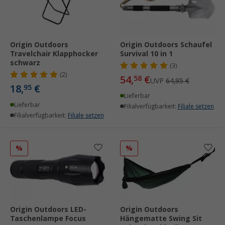
Origin Outdoors
Origin Outdoors Schaufel
Travelchair Klapphocker
Survival 10 in 1
schwarz
(3)
(2)
54,
€
58
UVP
64,95 €
18,
€
95
Lieferbar
Lieferbar
Filialverfügbarkeit:
Filiale setzen
Filialverfügbarkeit:
Filiale setzen
%
%
Origin Outdoors LED-
Origin Outdoors
Taschenlampe Focus
Hängematte Swing Sit