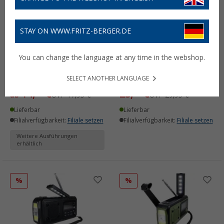
STAY ON WWW.FRITZ-BERGER.DE
You can change the language at any time in the webshop.
Origin Outdoors Reise-
Origin Outdoors
Tauchsieder
Wasserfilter
SELECT ANOTHER LANGUAGE
(7)
(3)
14,
€
23,
€
99
99
ab
UVP
17,95 €
UVP
29,95 €
Lieferbar
Lieferbar
Filialverfügbarkeit:
Filiale setzen
Filialverfügbarkeit:
Filiale setzen
Weitere Ausführungen
erhältlich
%
%