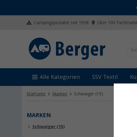
-20% auf Kleidung und Schuhe
Mit dem Aktionscode
20SSV
Campingspezialist seit 1958
Über 100 Fachmärkt
Alle Kategorien
SSV Textil
Kü
Startseite
Marken
Schwaiger
(15)
MARKEN
SCHW
Schwaiger (15)