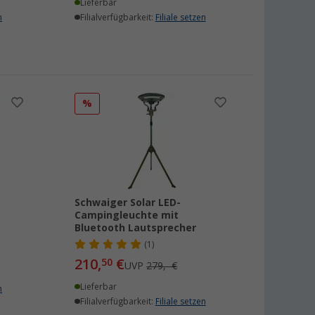
Lieferbar
n
Filialverfügbarkeit:
Filiale setzen
%
Schwaiger Solar LED-
Campingleuchte mit
Bluetooth Lautsprecher
(1)
210,
€
50
UVP
279,- €
Lieferbar
n
Filialverfügbarkeit:
Filiale setzen