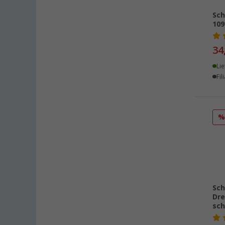
Sch
109
34
Lie
Fil
Sch
Dre
sc