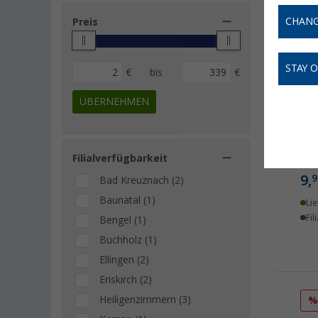
CHANG
Preis
STAY 
€
bis
€
ÜBERNEHMEN
Sch
Hal
Filialverfügbarkeit
9,
9
Bad Kreuznach (2)
Baunatal (1)
Lie
Fil
Bengel (1)
Buchholz (1)
Ellingen (2)
Eriskirch (2)
Heiligenzimmern (3)