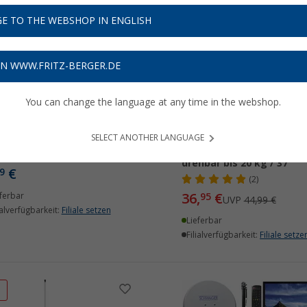
E TO THE WEBSHOP IN ENGLISH
%
ON WWW.FRITZ-BERGER.DE
You can change the language at any time in the webshop.
waiger Tilt 1 neigbare TV
Schwaiger Motion 7 TV
terung bis 19 Zoll
Decken- und
SELECT ANOTHER LANGUAGE
Dachschrägenhalter neig
(5)
drehbar bis 20 kg / 37"
€
9
(2)
36,
€
ferbar
95
UVP
44,99 €
ialverfügbarkeit:
Filiale setzen
Lieferbar
Filialverfügbarkeit:
Filiale setze
%