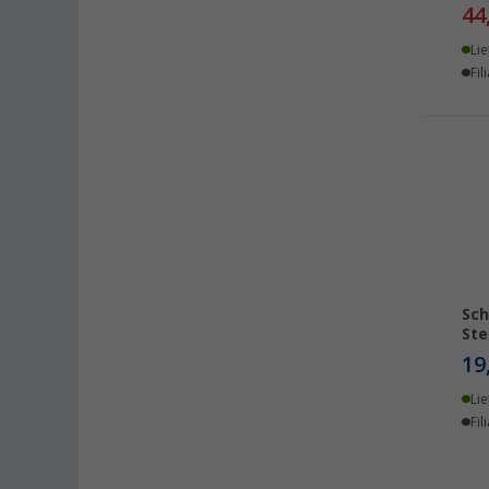
44
Lie
Fil
Sch
Ste
19
Lie
Fil