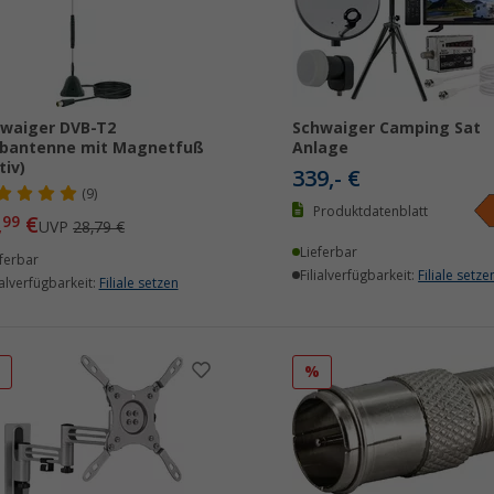
waiger DVB-T2
Schwaiger Camping Sat
abantenne mit Magnetfuß
Anlage
tiv)
339,- €
(9)
Produktdatenblatt
,
€
99
UVP
28,79 €
Lieferbar
ferbar
Filialverfügbarkeit:
Filiale setze
ialverfügbarkeit:
Filiale setzen
%
%