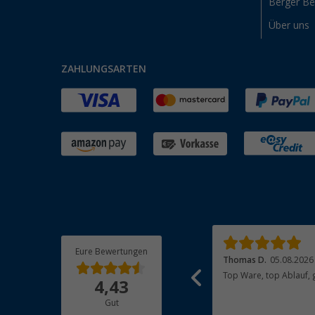
Berger B
Über uns
ZAHLUNGSARTEN
Eure Bewertungen
Jan F.
05.08.2026
Thomas D.
05.08.2026
Tolle Online Bestellung, schnelle Lieferung,
Top Ware, top Ablauf, 
4,43
1a Produkt.
Gut