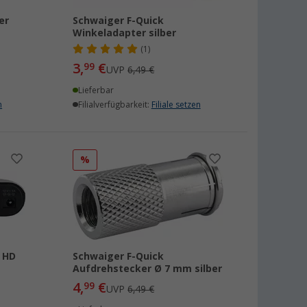
er
Schwaiger F-Quick
Winkeladapter silber
(1)
3,
€
99
UVP
6,49 €
Lieferbar
n
Filialverfügbarkeit:
Filiale setzen
%
l HD
Schwaiger F-Quick
Aufdrehstecker Ø 7 mm silber
4,
€
99
UVP
6,49 €