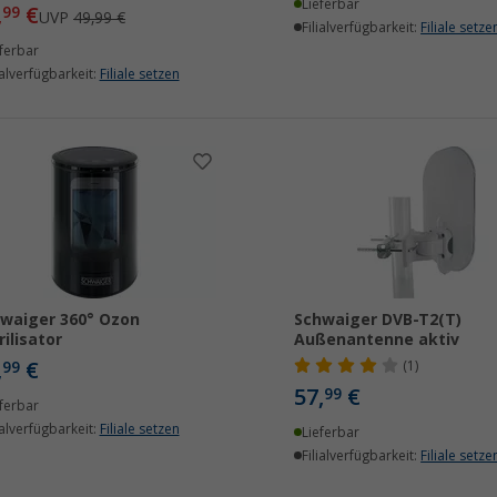
Lieferbar
,
€
99
UVP
49,99 €
Filialverfügbarkeit:
Filiale setze
ferbar
ialverfügbarkeit:
Filiale setzen
waiger 360° Ozon
Schwaiger DVB-T2(T)
rilisator
Außenantenne aktiv
,
€
99
(1)
57,
€
99
ferbar
ialverfügbarkeit:
Filiale setzen
Lieferbar
Filialverfügbarkeit:
Filiale setze