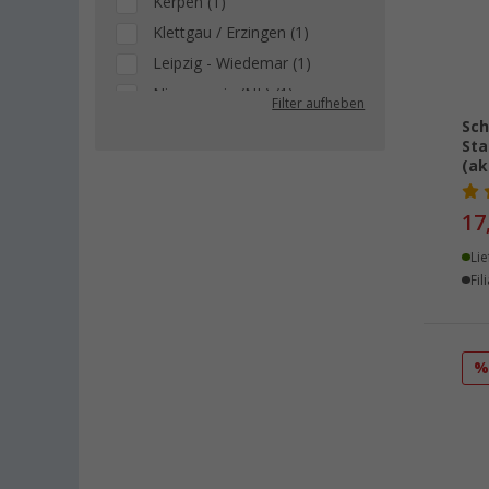
Kerpen (1)
Klettgau / Erzingen (1)
Leipzig - Wiedemar (1)
Nieuwegein (NL) (1)
Filter aufheben
Upgant-Schott (1)
Sch
St
(ak
17
Lie
Fil