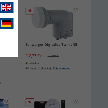
%
Schwaiger Digitales Twin LNB
-,
12,
€
99
UVP
29,99 €
Lieferbar
Filialverfügbarkeit:
Filiale setzen
n
%