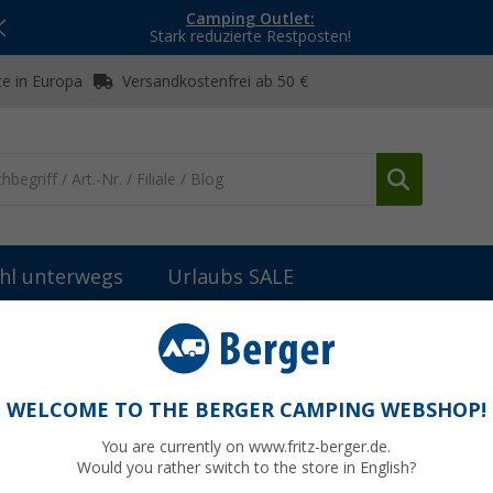
Camping Outlet:
Stark reduzierte Restposten!
e in Europa
Versandkostenfrei ab 50 €
hl unterwegs
Urlaubs SALE
WELCOME TO THE BERGER CAMPING WEBSHOP!
AIGER
You are currently on www.fritz-berger.de.
Would you rather switch to the store in English?