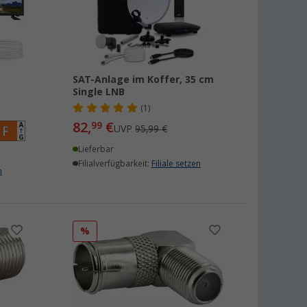
SAT-Anlage im Koffer, 35 cm
Single LNB
(1)
82,
€
99
UVP
95,99 €
Lieferbar
Filialverfügbarkeit:
Filiale setzen
n
%