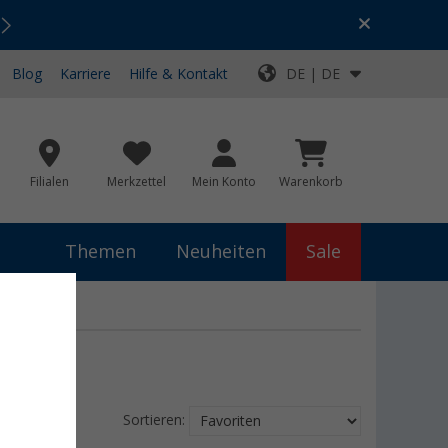
Urlaubs-SALE:
Top-Deals für dein Abenteuer!
Blog
Karriere
Hilfe & Kontakt
DE | DE
Filialen
Merkzettel
Mein Konto
Warenkorb
Themen
Neuheiten
Sale
Sortieren: