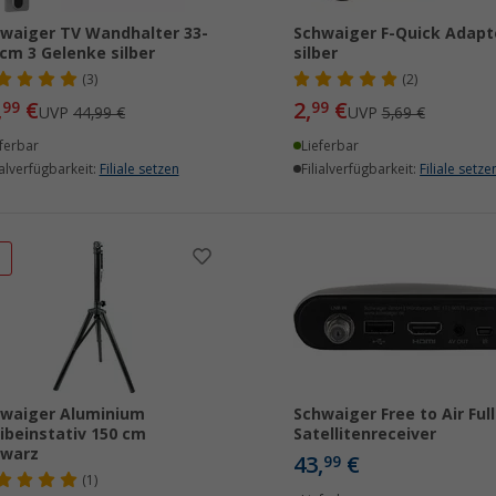
waiger TV Wandhalter 33-
Schwaiger F-Quick Adapt
cm 3 Gelenke silber
silber
(3)
(2)
,
€
2,
€
99
99
UVP
44,99 €
UVP
5,69 €
ferbar
Lieferbar
ialverfügbarkeit:
Filiale setzen
Filialverfügbarkeit:
Filiale setze
%
waiger Aluminium
Schwaiger Free to Air Ful
ibeinstativ 150 cm
Satellitenreceiver
hwarz
43,
€
99
(1)