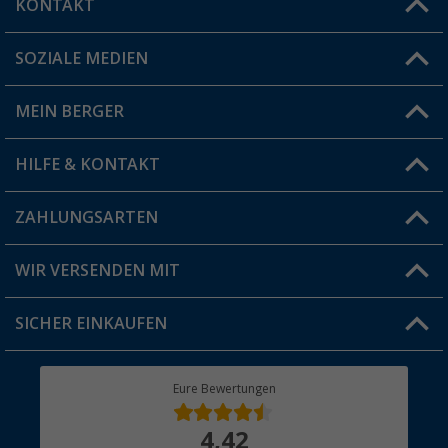
KONTAKT
SOZIALE MEDIEN
Du hast eine Frage?
MEIN BERGER
Filiale finden
HILFE & KONTAKT
Vorteilskarte
Blog
ZAHLUNGSARTEN
FAQ & Kontakt
Produkttester
Versandinformationen
WIR VERSENDEN MIT
Jobs & Karriere
Click & Collect
SICHER EINKAUFEN
Geschenkgutschein
Rücksendung
Berger Bewusst
Eure Bewertungen
Bestellstatus
Über uns
4,42
Hauptkatalog