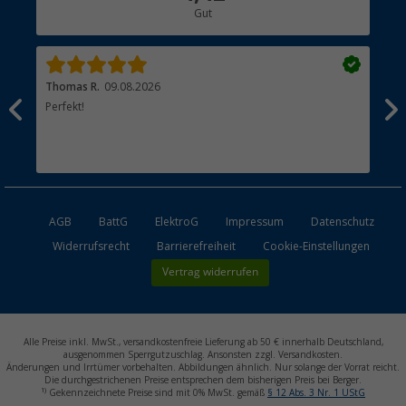
Gut
Händler werden
Thomas R.
09.08.2026
Rei
men.
Perfekt!
Top
esen
AGB
BattG
ElektroG
Impressum
Datenschutz
Widerrufsrecht
Barrierefreiheit
Cookie-Einstellungen
Vertrag widerrufen
Alle Preise inkl. MwSt., versandkostenfreie Lieferung ab 50 € innerhalb Deutschland,
ausgenommen Sperrgutzuschlag. Ansonsten zzgl. Versandkosten.
Änderungen und Irrtümer vorbehalten. Abbildungen ähnlich. Nur solange der Vorrat reicht.
Die durchgestrichenen Preise entsprechen dem bisherigen Preis bei Berger.
1)
Gekennzeichnete Preise sind mit 0% MwSt. gemäß
§ 12 Abs. 3 Nr. 1 UStG