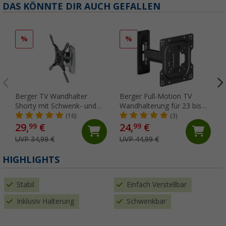
DAS KÖNNTE DIR AUCH GEFALLEN
%
%
Berger TV Wandhalter
Berger Full-Motion TV
Shorty mit Schwenk- und
Wandhalterung für 23 bis
Neigungsfunktion
43 Zoll
(16)
(3)
29,
€
24,
€
99
99
UVP 34,99 €
UVP 44,99 €
HIGHLIGHTS
Stabil
Einfach Verstellbar
Inklusiv Halterung
Schwenkbar