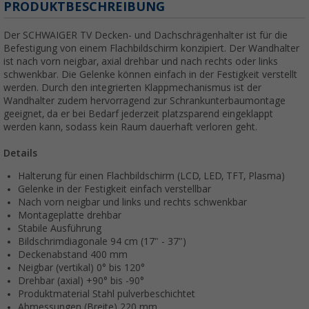
PRODUKTBESCHREIBUNG
Der SCHWAIGER TV Decken- und Dachschrägenhalter ist für die
Befestigung von einem Flachbildschirm konzipiert. Der Wandhalter
ist nach vorn neigbar, axial drehbar und nach rechts oder links
schwenkbar. Die Gelenke können einfach in der Festigkeit verstellt
werden. Durch den integrierten Klappmechanismus ist der
Wandhalter zudem hervorragend zur Schrankunterbaumontage
geeignet, da er bei Bedarf jederzeit platzsparend eingeklappt
werden kann, sodass kein Raum dauerhaft verloren geht.
Details
Halterung für einen Flachbildschirm (LCD, LED, TFT, Plasma)
Gelenke in der Festigkeit einfach verstellbar
Nach vorn neigbar und links und rechts schwenkbar
Montageplatte drehbar
Stabile Ausführung
Bildschrimdiagonale 94 cm (17" - 37")
Deckenabstand 400 mm
Neigbar (vertikal) 0° bis 120°
Drehbar (axial) +90° bis -90°
Produktmaterial Stahl pulverbeschichtet
Abmessungen (Breite) 220 mm