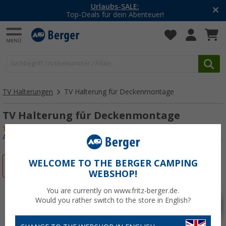
-20% auf Kleidung und Schuhe
Mit dem Aktionscode
20SSV
TV Halterungen
TV Halterung für Deckenmontage
TV Halterung für Deckenmontage
(16)
Art.-Nr.: 190610
WELCOME TO THE BERGER CAMPING
%
WEBSHOP!
You are currently on www.fritz-berger.de.
Would you rather switch to the store in English?