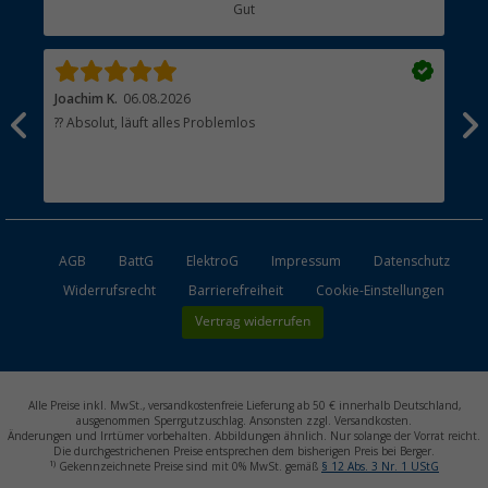
Gut
Händler werden
Joachim K.
06.08.2026
And
l
?? Absolut, läuft alles Problemlos
Sch
he
esen
AGB
BattG
ElektroG
Impressum
Datenschutz
Widerrufsrecht
Barrierefreiheit
Cookie-Einstellungen
Vertrag widerrufen
Alle Preise inkl. MwSt., versandkostenfreie Lieferung ab 50 € innerhalb Deutschland,
ausgenommen Sperrgutzuschlag. Ansonsten zzgl. Versandkosten.
Änderungen und Irrtümer vorbehalten. Abbildungen ähnlich. Nur solange der Vorrat reicht.
Die durchgestrichenen Preise entsprechen dem bisherigen Preis bei Berger.
1)
Gekennzeichnete Preise sind mit 0% MwSt. gemäß
§ 12 Abs. 3 Nr. 1 UStG