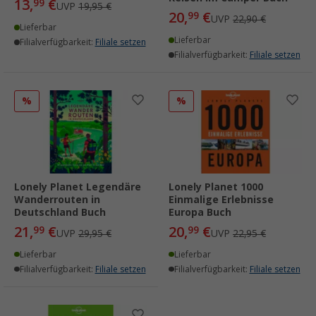
13,
€
99
UVP
19,95 €
20,
€
99
UVP
22,90 €
Lieferbar
Lieferbar
Filialverfügbarkeit:
Filiale setzen
Filialverfügbarkeit:
Filiale setzen
%
%
Lonely Planet Legendäre
Lonely Planet 1000
Wanderrouten in
Einmalige Erlebnisse
Deutschland Buch
Europa Buch
21,
€
20,
€
99
99
UVP
29,95 €
UVP
22,95 €
Lieferbar
Lieferbar
Filialverfügbarkeit:
Filiale setzen
Filialverfügbarkeit:
Filiale setzen