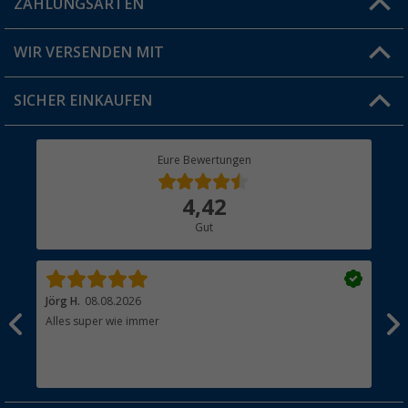
ZAHLUNGSARTEN
FAQ & Kontakt
Produkttester
Versandinformationen
WIR VERSENDEN MIT
Jobs & Karriere
Click & Collect
SICHER EINKAUFEN
Geschenkgutschein
Rücksendung
Berger Bewusst
Eure Bewertungen
Bestellstatus
Über uns
4,42
Hauptkatalog
Gut
Händler werden
Jörg H.
08.08.2026
Kla
Alles super wie immer
Ein
und
Lei
Max
unk