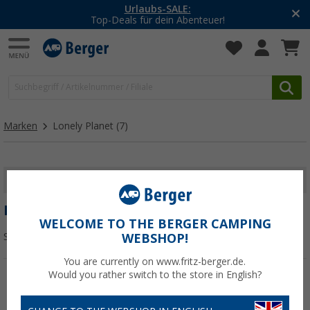
Urlaubs-SALE:
Top-Deals für dein Abenteuer!
Marken
Lonely Planet
(7)
FILTER ANZEIGEN
LONELY PLANET
WELCOME TO THE BERGER CAMPING
Sortieren:
WEBSHOP!
You are currently on www.fritz-berger.de.
Would you rather switch to the store in English?
%
%