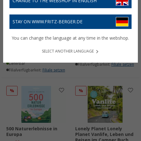
CHANGE TO THE WEBSHOP IN ENGLISH
STAY ON WWW.FRITZ-BERGER.DE
Lonely Planet Legendäre
Lonely Planet Legendäre
Radtouren in Europa Die
Wanderrouten in Europa
You can change the language at any time in the webshop.
50 spannendsten Touren
Buch
des Kontinents Buch
21,
€
99
UVP
29,95 €
SELECT ANOTHER LANGUAGE
24,
€
99
UVP
29,90 €
Lieferbar
Lieferbar
Filialverfügbarkeit:
Filiale setzen
Filialverfügbarkeit:
Filiale setzen
%
%
500 Naturerlebnisse in
Lonely Planet Lonely
Europa
Planet Vanlife, Leben und
Reisen im Camper Buch