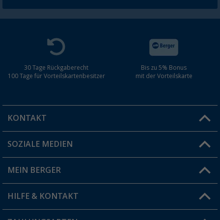
30 Tage Rückgaberecht
Bis zu 5% Bonus
100 Tage für Vorteilskartenbesitzer
mit der Vorteilskarte
KONTAKT
SOZIALE MEDIEN
Du hast eine Frage?
MEIN BERGER
Filiale finden
HILFE & KONTAKT
Vorteilskarte
Blog