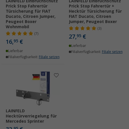
LAINFELD Einbruchschutz
LAINFELD Einbruchschutz
Prick Stop Fahrertür
Prick Stop Fahrertür +
Türsicherung für FIAT
Hecktür Türsicherung für
Ducato, Citroen Jumper,
FIAT Ducato, Citroen
Peugeot Boxer
Jumper, Peugeot Boxer
Wohnmobil
(3)
(7)
27,
€
95
16,
€
95
Lieferbar
Lieferbar
Filialverfügbarkeit:
Filiale setzen
Filialverfügbarkeit:
Filiale setzen
LAINFELD
Hecktürverriegelung für
Mercedes Sprinter
95