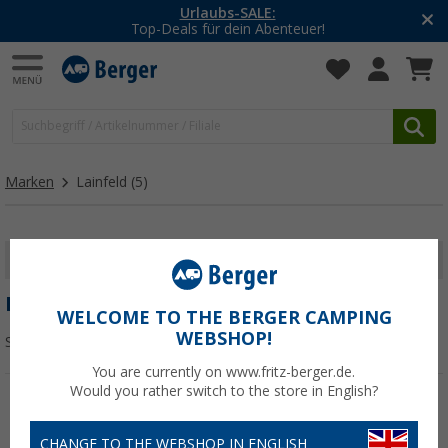
Urlaubs-SALE:
Top-Deals für dein Abenteuer!
Marken
Lainfeld
(5)
FILTER ANZEIGEN
LAINFELD
WELCOME TO THE BERGER CAMPING
WEBSHOP!
Sortieren:
You are currently on www.fritz-berger.de.
Would you rather switch to the store in English?
CHANGE TO THE WEBSHOP IN ENGLISH