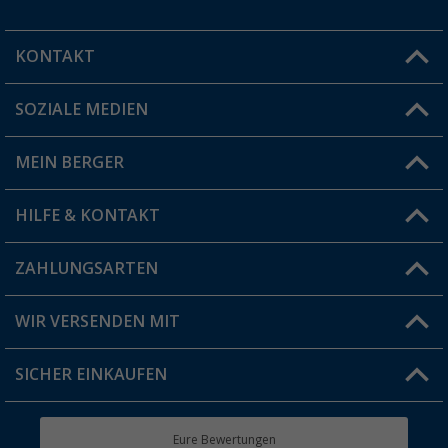
KONTAKT
SOZIALE MEDIEN
Du hast eine Frage?
MEIN BERGER
Filiale finden
HILFE & KONTAKT
Vorteilskarte
Blog
ZAHLUNGSARTEN
FAQ & Kontakt
Produkttester
Versandinformationen
WIR VERSENDEN MIT
Jobs & Karriere
Click & Collect
SICHER EINKAUFEN
Geschenkgutschein
Rücksendung
Berger Bewusst
Eure Bewertungen
Bestellstatus