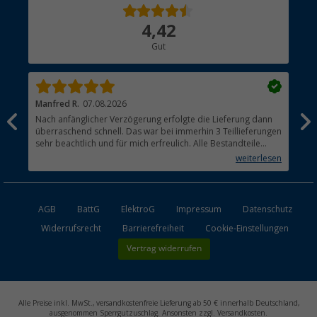
Über uns
4,42
Hauptkatalog
Gut
Händler werden
Manfred R.
07.08.2026
Han
Nach anfänglicher Verzögerung erfolgte die Lieferung dann
Sen
überraschend schnell. Das war bei immerhin 3 Teillieferungen
Lie
sehr beachtlich und für mich erfreulich. Alle Bestandteile
waren gut verpackt und in Ordnung. Das Gerät (Gasgrill)
weiterlesen
funktioniert bestens
AGB
BattG
ElektroG
Impressum
Datenschutz
Widerrufsrecht
Barrierefreiheit
Cookie-Einstellungen
Vertrag widerrufen
Alle Preise inkl. MwSt., versandkostenfreie Lieferung ab 50 € innerhalb Deutschland,
ausgenommen Sperrgutzuschlag. Ansonsten zzgl. Versandkosten.