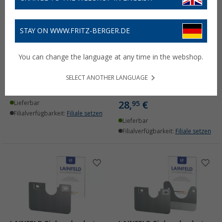
STAY ON WWW.FRITZ-BERGER.DE
LAINFELD
LAINFELD
Kondenswasserablauf
Hecktürverriegelung
You can change the language at any time in the webshop.
Wohnmobil
Einbruchschutz H1/H2
Dach für z.B. FIAT Ducato,
(14)
SELECT ANOTHER LANGUAGE
Citroen Jumper
9,
€
99
(4)
28,
€
Lieferbar
95
Filialverfügbarkeit:
Filiale setzen
Lieferbar
Filialverfügbarkeit:
Filiale setzen