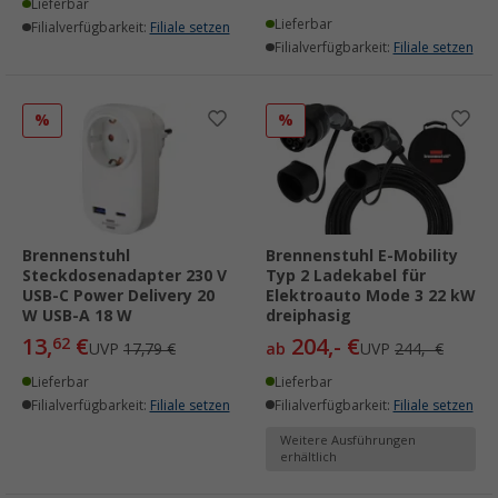
Lieferbar
Lieferbar
Filialverfügbarkeit:
Filiale setzen
Filialverfügbarkeit:
Filiale setzen
%
%
Brennenstuhl
Brennenstuhl E-Mobility
Steckdosenadapter 230 V
Typ 2 Ladekabel für
USB-C Power Delivery 20
Elektroauto Mode 3 22 kW
W USB-A 18 W
dreiphasig
13,
€
204,- €
62
UVP
17,79 €
ab
UVP
244,- €
Lieferbar
Lieferbar
Filialverfügbarkeit:
Filiale setzen
Filialverfügbarkeit:
Filiale setzen
Weitere Ausführungen
erhältlich