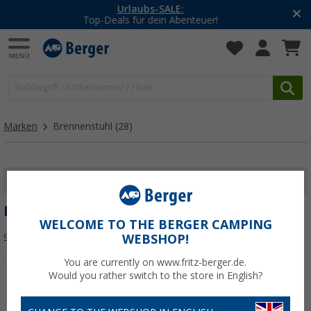
-20% auf Kleidung und Schuhe
Mit dem Aktionscode
20SSV
Marken
Brennenstuhl
(28)
FILTER ANZEIGEN
BRENNENSTUHL
WELCOME TO THE BERGER CAMPING
Sortieren:
WEBSHOP!
You are currently on www.fritz-berger.de.
Would you rather switch to the store in English?
%