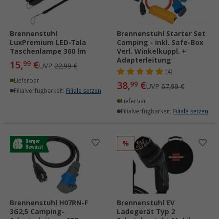
Brennenstuhl
Brennenstuhl Starter Set
LuxPremium LED-Tala
Camping - inkl. Safe-Box
Taschenlampe 360 lm
Verl. Winkelkuppl. +
Adapterleitung
15,
€
99
UVP
22,99 €
(4)
Lieferbar
38,
€
99
UVP
67,99 €
Filialverfügbarkeit:
Filiale setzen
Lieferbar
Filialverfügbarkeit:
Filiale setzen
%
Brennenstuhl H07RN-F
Brennenstuhl EV
3G2,5 Camping-
Ladegerät Typ 2