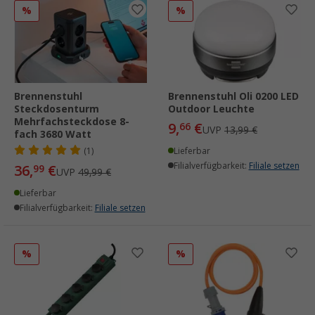
%
%
Brennenstuhl
Brennenstuhl Oli 0200 LED
Steckdosenturm
Outdoor Leuchte
Mehrfachsteckdose 8-
9,
€
66
UVP
13,99 €
fach 3680 Watt
(1)
Lieferbar
Filialverfügbarkeit:
Filiale setzen
36,
€
99
UVP
49,99 €
Lieferbar
Filialverfügbarkeit:
Filiale setzen
%
%