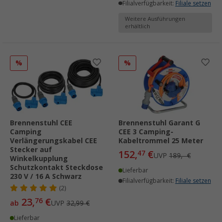
Filialverfügbarkeit:
Filiale setzen
Weitere Ausführungen
erhältlich
%
%
Brennenstuhl CEE
Brennenstuhl Garant G
Camping
CEE 3 Camping-
Verlängerungskabel CEE
Kabeltrommel 25 Meter
Stecker auf
152,
€
47
UVP
189,- €
Winkelkupplung
Schutzkontakt Steckdose
Lieferbar
230 V / 16 A Schwarz
Filialverfügbarkeit:
Filiale setzen
(2)
23,
€
76
ab
UVP
32,99 €
Lieferbar