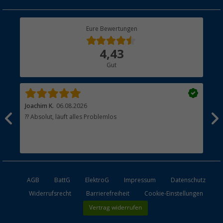
Geschenkgutschein
Rücksendung
Berger Bewusst
Eure Bewertungen
Bestellstatus
Über uns
4,43
Hauptkatalog
Gut
Händler werden
Joachim K.
06.08.2026
And
l
?? Absolut, läuft alles Problemlos
Sch
he
esen
AGB
BattG
ElektroG
Impressum
Datenschutz
Widerrufsrecht
Barrierefreiheit
Cookie-Einstellungen
Vertrag widerrufen