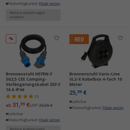
Filialverfügbarkeit:
Filiale setzen
Weitere Ausführungen
erhältlich
%
Brennenstuhl H07RN-F
Brennenstuhl Vario-Line
3G2,5 CEE Camping-
VL2-X Kabelbox 4-fach 10
Verlängerungskabel 230 V
Meter
16 A IP44
25,
€
99
(1)
Lieferbar
31,
€
99
ab
UVP
39,99 €
Filialverfügbarkeit:
Filiale setzen
Lieferbar
Filialverfügbarkeit:
Filiale setzen
Weitere Ausführungen