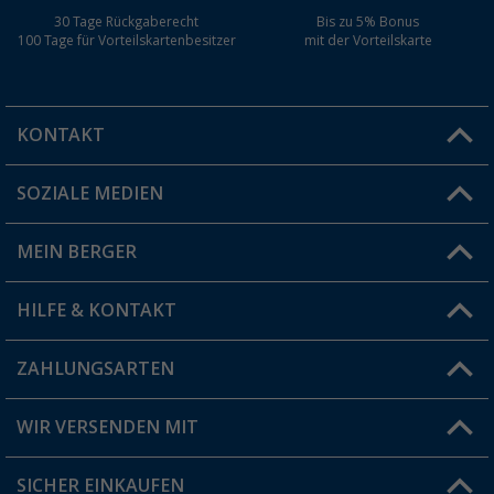
30 Tage Rückgaberecht
Bis zu 5% Bonus
100 Tage für Vorteilskartenbesitzer
mit der Vorteilskarte
KONTAKT
SOZIALE MEDIEN
Du hast eine Frage?
MEIN BERGER
Filiale finden
HILFE & KONTAKT
Vorteilskarte
Blog
ZAHLUNGSARTEN
FAQ & Kontakt
Produkttester
Versandinformationen
WIR VERSENDEN MIT
Jobs & Karriere
Click & Collect
SICHER EINKAUFEN