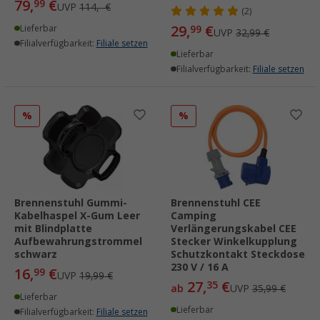
79,
€
99
UVP
114,- €
(2)
29,
€
Lieferbar
99
UVP
32,99 €
Filialverfügbarkeit:
Filiale setzen
Lieferbar
Filialverfügbarkeit:
Filiale setzen
%
%
Brennenstuhl Gummi-
Brennenstuhl CEE
Kabelhaspel X-Gum Leer
Camping
mit Blindplatte
Verlängerungskabel CEE
Aufbewahrungstrommel
Stecker Winkelkupplung
schwarz
Schutzkontakt Steckdose
230 V / 16 A
16,
€
99
UVP
19,99 €
27,
€
35
ab
UVP
35,99 €
Lieferbar
Lieferbar
Filialverfügbarkeit:
Filiale setzen