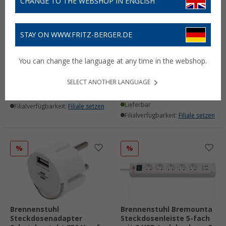
CHANGE TO THE WEBSHOP IN ENGLISH
STAY ON WWW.FRITZ-BERGER.DE
Brennenstuhl RM L 3100
Brennenstuhl Magnet
Rauchmelder
Montageplatte für RM L
You can change the language at any time in the webshop.
3100 Rauchmelder
(8)
(3)
14,
€
99
UVP
24,99 €
SELECT ANOTHER LANGUAGE
3,
€
99
Lieferbar
Lieferbar
Filialverfügbarkeit:
Filiale setzen
Filialverfügbarkeit:
Filiale setzen
%
%
Brennenstuhl
Brennenstuhl Bremounta
Steckdosenadapter
Steckdosenleiste 5-fach