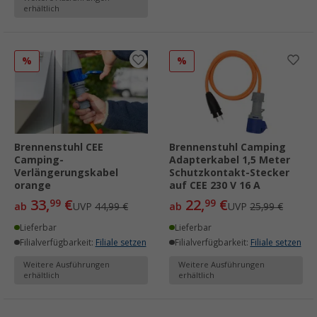
erhältlich
%
%
Brennenstuhl CEE
Brennenstuhl Camping
Camping-
Adapterkabel 1,5 Meter
Verlängerungskabel
Schutzkontakt-Stecker
orange
auf CEE 230 V 16 A
33,
€
22,
€
99
99
ab
UVP
44,99 €
ab
UVP
25,99 €
Lieferbar
Lieferbar
Filialverfügbarkeit:
Filiale setzen
Filialverfügbarkeit:
Filiale setzen
Weitere Ausführungen
Weitere Ausführungen
erhältlich
erhältlich