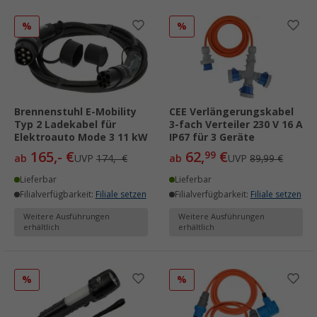
%
%
Brennenstuhl E-Mobility
CEE Verlängerungskabel
Typ 2 Ladekabel für
3-fach Verteiler 230 V 16 A
Elektroauto Mode 3 11 kW
IP67 für 3 Geräte
165,- €
62,
€
99
ab
UVP
174,- €
ab
UVP
89,99 €
Lieferbar
Lieferbar
Filialverfügbarkeit:
Filiale setzen
Filialverfügbarkeit:
Filiale setzen
Weitere Ausführungen
Weitere Ausführungen
erhältlich
erhältlich
%
%