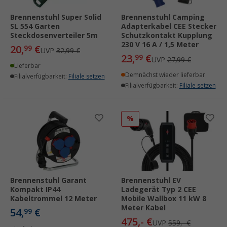
Brennenstuhl Super Solid
Brennenstuhl Camping
SL 554 Garten
Adapterkabel CEE Stecker
Steckdosenverteiler 5m
Schutzkontakt Kupplung
230 V 16 A / 1,5 Meter
20,
€
99
UVP
32,99 €
23,
€
99
UVP
27,99 €
Lieferbar
Demnächst wieder lieferbar
Filialverfügbarkeit:
Filiale setzen
Filialverfügbarkeit:
Filiale setzen
%
Brennenstuhl Garant
Brennenstuhl EV
Kompakt IP44
Ladegerät Typ 2 CEE
Kabeltrommel 12 Meter
Mobile Wallbox 11 kW 8
Meter Kabel
54,
€
99
475,- €
UVP
559,- €