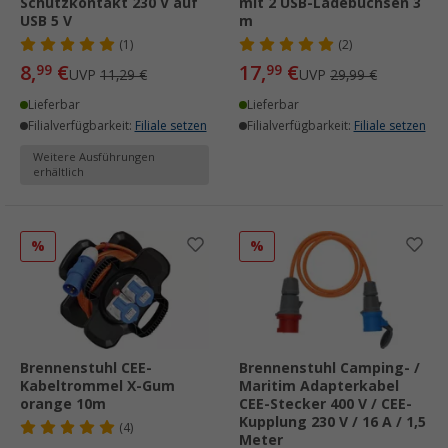
Schutzkontakt 230 V auf
mit 2 USB-Ladebuchsen 3
USB 5 V
m
(1)
(2)
8,
€
17,
€
99
99
UVP
11,29 €
UVP
29,99 €
Lieferbar
Lieferbar
Filialverfügbarkeit:
Filiale setzen
Filialverfügbarkeit:
Filiale setzen
Weitere Ausführungen
erhältlich
%
%
Brennenstuhl CEE-
Brennenstuhl Camping- /
Kabeltrommel X-Gum
Maritim Adapterkabel
orange 10m
CEE-Stecker 400 V / CEE-
Kupplung 230 V / 16 A / 1,5
(4)
Meter