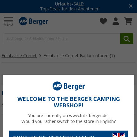
Urlaubs-SALE:
Top-Deals für dein Abenteuer!
Ersatzteile Comet
Ersatzteile Comet Badarmaturen
(7)
FILTER ANZEIGEN
ERSATZTEILE COMET BADARMATUREN
WELCOME TO THE BERGER CAMPING
Sortieren:
WEBSHOP!
You are currently on www.fritz-berger.de.
Would you rather switch to the store in English?