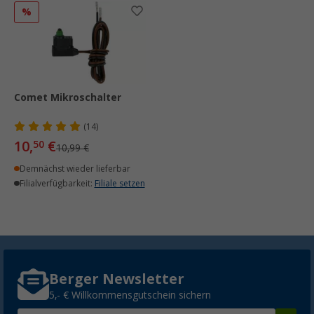
%
Comet Mikroschalter
(14)
10,
€
50
10,99 €
Demnächst wieder lieferbar
Filialverfügbarkeit:
Filiale setzen
Berger Newsletter
5,- € Willkommensgutschein sichern