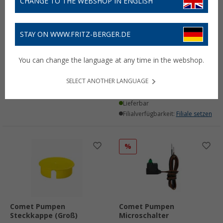
CHANGE TO THE WEBSHOP IN ENGLISH
STAY ON WWW.FRITZ-BERGER.DE
Comet-Pumpen
Comet Pumpen Schlüssel
Strahlregler
zum Wechseln des
You can change the language at any time in the webshop.
Strahlreglers
7,
€
99
(1)
SELECT ANOTHER LANGUAGE
Lieferbar
4,
€
99
Filialverfügbarkeit:
Filiale setzen
Lieferbar
Filialverfügbarkeit:
Filiale setzen
%
Comet Pumpen
Comet Pumpen
Steckkappe (Groß)
Microschalter