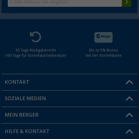
30 Tage Rückgaberecht
Bis zu 5% Bonus
100 Tage für Vorteilskartenbesitzer
mit der Vorteilskarte
KONTAKT
SOZIALE MEDIEN
Du hast eine Frage?
MEIN BERGER
Filiale finden
HILFE & KONTAKT
Vorteilskarte